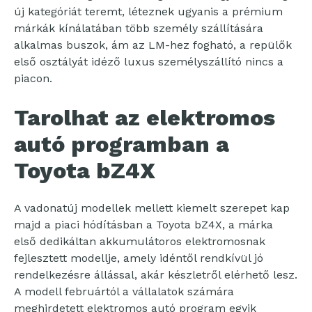
új kategóriát teremt, léteznek ugyanis a prémium
márkák kínálatában több személy szállítására
alkalmas buszok, ám az LM-hez fogható, a repülők
első osztályát idéző luxus személyszállító nincs a
piacon.
Tarolhat az elektromos
autó programban a
Toyota bZ4X
A vadonatúj modellek mellett kiemelt szerepet kap
majd a piaci hódításban a Toyota bZ4X, a márka
első dedikáltan akkumulátoros elektromosnak
fejlesztett modellje, amely idéntől rendkívül jó
rendelkezésre állással, akár készletről elérhető lesz.
A modell februártól a vállalatok számára
meghirdetett elektromos autó program egyik