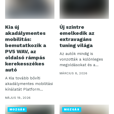
Kia új
Új szintre
akadálymentes
emelkedik az
mobilitás:
extravagáns
bemutatkozik a
tuning világa
PV5 WAV, az
Az autók mindig is
oldalsó rámpás
vonzották a különleges
kerekesszékes
megoldásokat és a
autó
feltűnő megjelenéseket....
MÁRCIUS 8, 2026
A Kia tovább bővíti
akadálymentes mobilitási
kínálatát Platform
Beyond Vehicle (PBV)
MÁJUS 19, 2026
üzletágán...
MOZGÁS
MOZGÁS