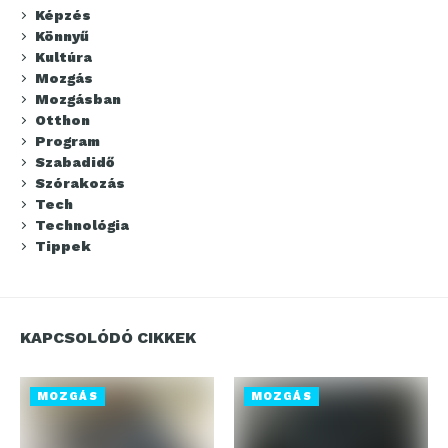
Képzés
Könnyű
Kultúra
Mozgás
Mozgásban
Otthon
Program
Szabadidő
Szórakozás
Tech
Technológia
Tippek
KAPCSOLÓDÓ CIKKEK
MOZGÁS
MOZGÁS