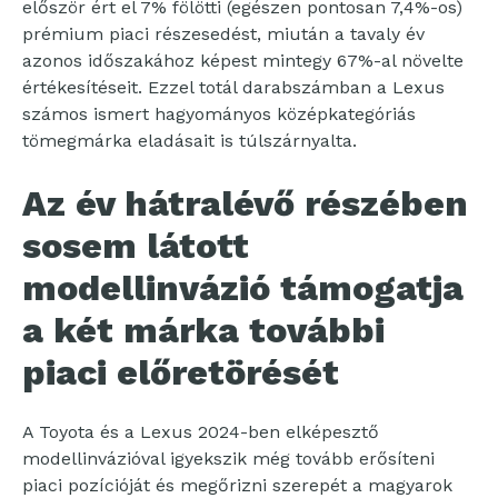
először ért el 7% fölötti (egészen pontosan 7,4%-os)
prémium piaci részesedést, miután a tavaly év
azonos időszakához képest mintegy 67%-al növelte
értékesítéseit. Ezzel totál darabszámban a Lexus
számos ismert hagyományos középkategóriás
tömegmárka eladásait is túlszárnyalta.
Az év hátralévő részében
sosem látott
modellinvázió támogatja
a két márka további
piaci előretörését
A Toyota és a Lexus 2024-ben elképesztő
modellinvázióval igyekszik még tovább erősíteni
piaci pozícióját és megőrizni szerepét a magyarok