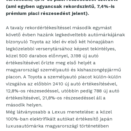
(ami egyben ugyancsak rekordszintű, 7,4%-is
prémium piaci részesedést jelent).
A tavaly rekordértékesítéssel második egymást
követő évben hazánk legkedveltebb autómárkájának
bizonyuló Toyota az idei év első két hónapjában
legközelebbi versenytársához képest tekintélyes,
közel 500 darabos előnnyel, 3.198 új autó
értékesítésével őrizte meg első helyét a
magyarországi személyautó és kishaszongépjármű
piacon. A Toyota a személyautó piacot külön-külön
vizsgálva az előbbin 2410 új autó értékesítésével,
12,8%-os részesedéssel, utóbbin pedig 788 új autó
értékesítésével, 21,8%-os részesedéssel áll a
második helyen.
Még látványosabb a Lexus menetelése: a közel
100%-ban elektrifikált autókat értékesítő japán
luxusautómárka magyarországi történetében