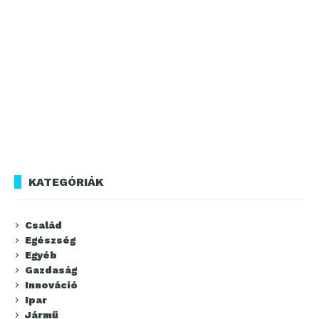
KATEGÓRIÁK
Család
Egészség
Egyéb
Gazdaság
Innováció
Ipar
Jármű