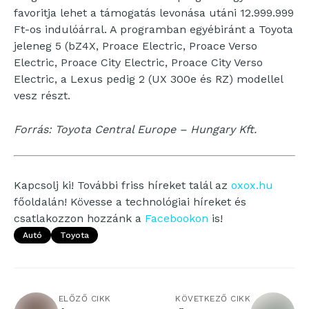
favoritja lehet a támogatás levonása utáni 12.999.999
Ft-os indulóárral. A programban egyébiránt a Toyota
jeleneg 5 (bZ4X, Proace Electric, Proace Verso
Electric, Proace City Electric, Proace City Verso
Electric, a Lexus pedig 2 (UX 300e és RZ) modellel
vesz részt.
Forrás: Toyota Central Europe – Hungary Kft.
Kapcsolj ki! További friss híreket talál az
oxox.hu
főoldalán! Kövesse a technológiai híreket és
csatlakozzon hozzánk a
Facebookon
is!
Autó
Toyota
ELŐZŐ CIKK
KÖVETKEZŐ CIKK