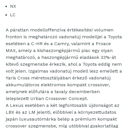
NX
LC
A páratlan modelloffenzíva értékesítési volumen
fronton is meghatározó vadonatúj modelljei a Toyota
esetében a C-HR és a Camry, valamint a Proace
MAX, amely a kishaszongépjármű piac egy olyan
meghatározó, a haszongépjármű eladások 33%-át
kitevő szegmensbe érkezik, ahol a Toyota eddig nem
volt jelen. Izgalmas vadonatúj modell lesz emellett a
Yaris Cross méretosztályában érkező vadonatúj
akkumulátoros elektromos kompakt crossover,
amelynek előfutára a tavaly decemberben
leleplezett Urban Crossover Concept.
A Lexus esetében a két legfontosabb újdonságot az
LBX és az LM jelenti, előbbivel a környezettudatos
japán luxusautómárka belép a prémium kompakt
crossover szegmensbe, míg utóbbival gyakorlatilag