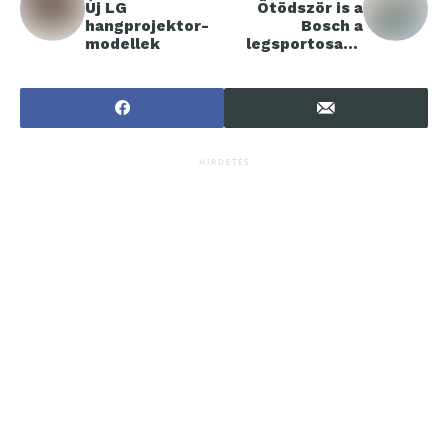
Új LG
Ötödször is a
hangprojektor-
Bosch a
modellek
legsportosabb
vállalat
HIRDETÉS