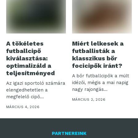
A tökéletes
Miért lelkesek a
futballcipő
futballisták a
kiválasztása:
klasszikus bőr
optimalizáld a
focicipők iránt?
teljesítményed
A bőr futballcipők a múlt
idézői, mégis a mai napig
Az igazi sportoló számára
nagy rajongás...
elengedhetetlen a
megfelelő cipő
MÁRCIUS 2, 2026
kiválasztása, hiszen az
MÁRCIUS 4, 2026
alaposan...
PARTNEREINK