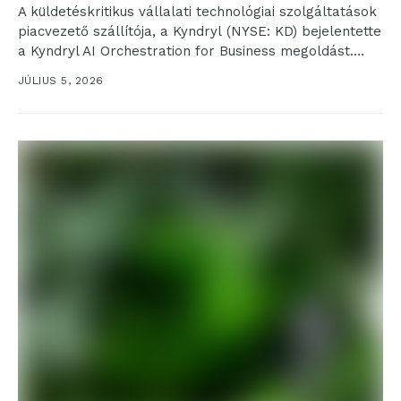
A küldetéskritikus vállalati technológiai szolgáltatások
piacvezető szállítója, a Kyndryl (NYSE: KD) bejelentette
a Kyndryl AI Orchestration for Business megoldást.
A Kyndryl Agentic AI Frameworkre épülő új innováció
JÚLIUS 5, 2026
abban...