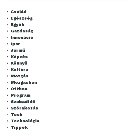
Család
Egészség
Egyéb
Gazdaság
Innováció
Ipar
Jármű
Képzés
Könnyű
Kultúra
Mozgás
Mozgásban
Otthon
Program
Szabadidő
Szórakozás
Tech
Technológia
Tippek