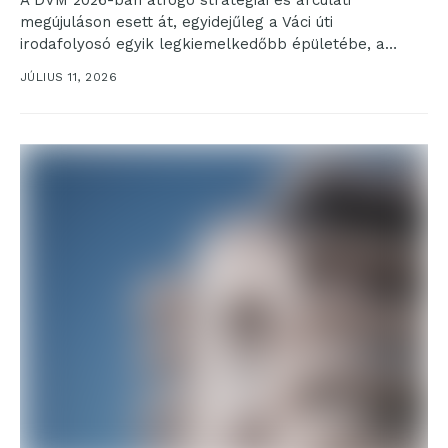
A DVM 2026-ban átfogó stratégiai és arculati
megújuláson esett át, egyidejűleg a Váci úti
irodafolyosó egyik legkiemelkedőbb épületébe, a
Promenade Gardensbe költözött. A...
JÚLIUS 11, 2026