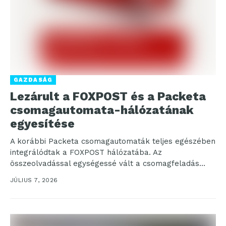
GAZDASÁG
Lezárult a FOXPOST és a Packeta
csomagautomata-hálózatának
egyesítése
A korábbi Packeta csomagautomaták teljes egészében
integrálódtak a FOXPOST hálózatába. Az
összeolvadással egységessé vált a csomagfeladás
folyamata, valamint elkészült az új FOXPOST
JÚLIUS 7, 2026
mobilalkalmazás,...