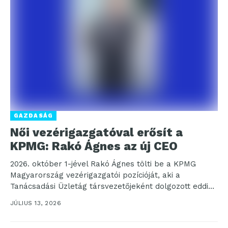
GAZDASÁG
Női vezérigazgatóval erősít a
KPMG: Rakó Ágnes az új CEO
2026. október 1-jével Rakó Ágnes tölti be a KPMG
Magyarország vezérigazgatói pozícióját, aki a
Tanácsadási Üzletág társvezetőjeként dolgozott eddig
a cégnél. A társaság...
JÚLIUS 13, 2026