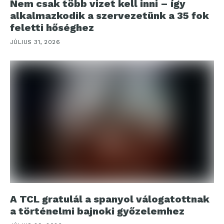
Nem csak több vizet kell inni – így
alkalmazkodik a szervezetünk a 35 fok
feletti hőséghez
JÚLIUS 31, 2026
A TCL gratulál a spanyol válogatottnak
a történelmi bajnoki győzelemhez