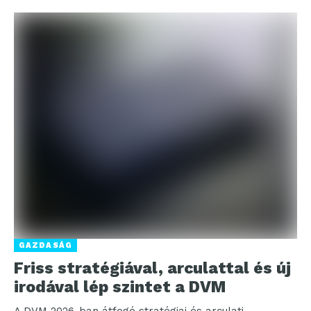
GAZDASÁG
Friss stratégiával, arculattal és új
irodával lép szintet a DVM