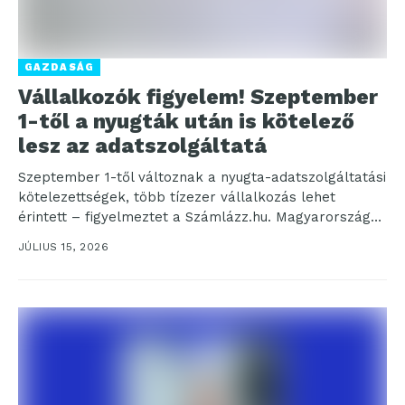
GAZDASÁG
Vállalkozók figyelem! Szeptember
1-től a nyugták után is kötelező
lesz az adatszolgáltatá
Szeptember 1-től változnak a nyugta-adatszolgáltatási
kötelezettségek, több tízezer vállalkozás lehet
érintett – figyelmeztet a Számlázz.hu. Magyarország
legnagyobb, több százezer vállalkozást segítő fintech
JÚLIUS 15, 2026
cége...