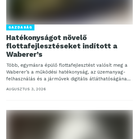
GAZDASÁG
Hatékonyságot növelő
flottafejlesztéseket indított a
Waberer’s
Több, egymásra épülő flottafejlesztést valósít meg a
Waberer’s a működési hatékonyság, az üzemanyag-
felhasználás és a járművek digitális átláthatóságának
további javítása érdekében. A program...
AUGUSZTUS 3, 2026