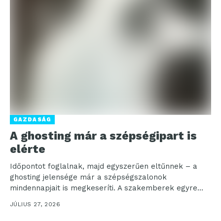
GAZDASÁG
A ghosting már a szépségipart is
elérte
Időpontot foglalnak, majd egyszerűen eltűnnek – a
ghosting jelensége már a szépségszalonok
mindennapjait is megkeseríti. A szakemberek egyre
tehetetlenebbül nézik, ahogy a vendégek...
JÚLIUS 27, 2026