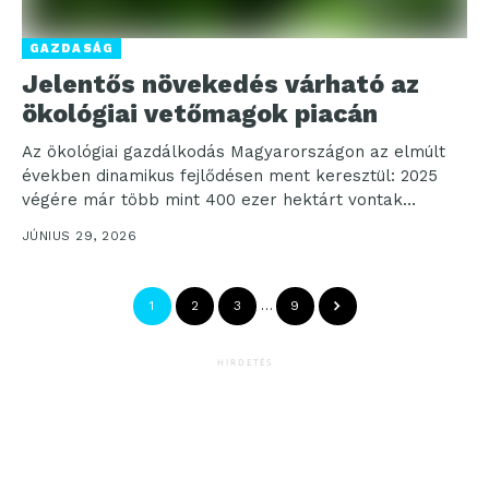
GAZDASÁG
Jelentős növekedés várható az
ökológiai vetőmagok piacán
Az ökológiai gazdálkodás Magyarországon az elmúlt
években dinamikus fejlődésen ment keresztül: 2025
végére már több mint 400 ezer hektárt vontak
ökológiai művelés alá,...
JÚNIUS 29, 2026
1
2
3
…
9
HIRDETÉS