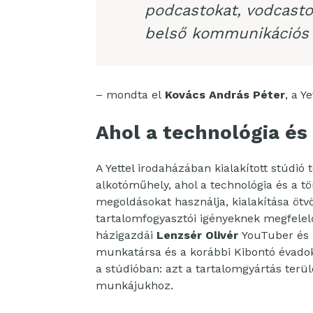
podcastokat, vodcas
belső kommunikációs 
– mondta el
Kovács András Péter
, a 
Ahol a technológia és
A Yettel irodaházában kialakított stúdió 
alkotóműhely, ahol a technológia és a tö
megoldásokat használja, kialakítása ötv
tartalomfogyasztói igényeknek megfelelő
házigazdái
Lenzsér Olivér
YouTuber és r
munkatársa és a korábbi Kibontó évadok
a stúdióban: azt a tartalomgyártás terül
munkájukhoz.