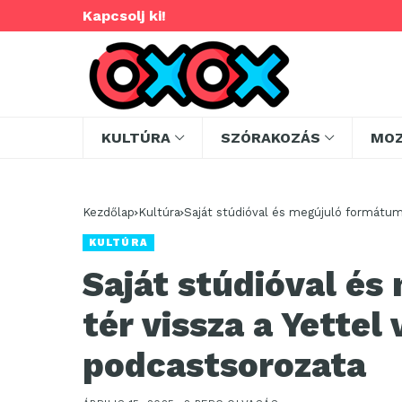
Kapcsolj ki!
KULTÚRA
SZÓRAKOZÁS
MO
Kezdőlap
Kultúra
Saját stúdióval és megújuló formátumm
KULTÚRA
Saját stúdióval é
tér vissza a Yettel
podcastsorozata