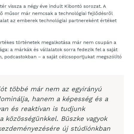
r vissza a négy éve indult Kibontó sorozat. A
ő műsor már nemcsak a technológiai fejlődésről
llalat az emberek technológiai partnereként értéket
 értékes történetek megalkotása már nem csupán a
ga: a márkák és vállalatok sorra fedezik fel a saját
, podcastokban – a saját célcsoportjukat megszólító
ót többé már nem az egyirányú
ominálja, hanem a képesség és a
an és reaktívan is tudjunk
 a közösségünkkel. Büszke vagyok
 kezdeményezésére új stúdiónkban