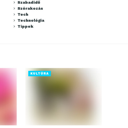
Szabadidő
Szórakozás
Tech
Technológia
Tippek
KULTÚRA