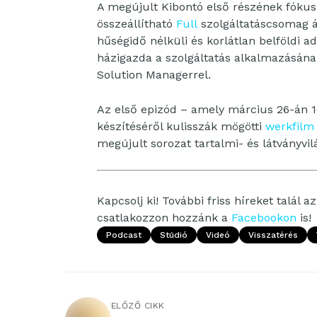
A megújult Kibontó első részének fókusz
összeállítható
Full
szolgáltatáscsomag ál
hűségidő nélküli és korlátlan belföldi ad
házigazda a szolgáltatás alkalmazásának
Solution Managerrel.
Az első epizód – amely március 26-án 16
készítéséről kulisszák mögötti
werkfilm
megújult sorozat tartalmi- és látványvil
Kapcsolj ki! További friss híreket talál a
csatlakozzon hozzánk a
Facebookon
is!
Podcast
Stúdió
Videó
Visszatérés
ELŐZŐ CIKK