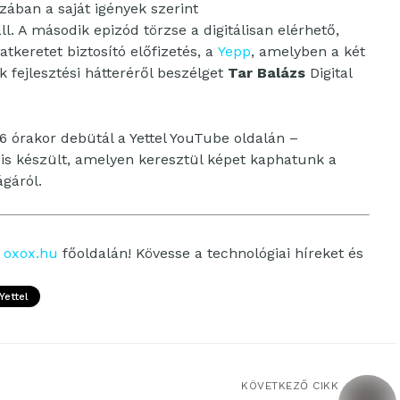
ában a saját igények szerint
l. A második epizód törzse a digitálisan elérhető,
atkeretet biztosító előfizetés, a
Yepp
, amelyben a két
 fejlesztési hátteréről beszélget
Tar Balázs
Digital
 órakor debütál a Yettel YouTube oldalán –
is készült, amelyen keresztül képet kaphatunk a
ágáról.
z
oxox.hu
főoldalán! Kövesse a technológiai híreket és
Yettel
KÖVETKEZŐ CIKK