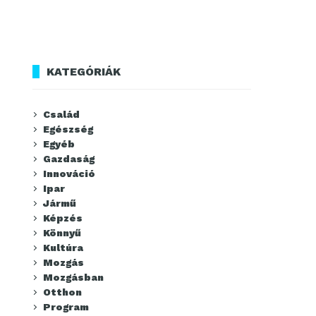
KATEGÓRIÁK
Család
Egészség
Egyéb
Gazdaság
Innováció
Ipar
Jármű
Képzés
Könnyű
Kultúra
Mozgás
Mozgásban
Otthon
Program