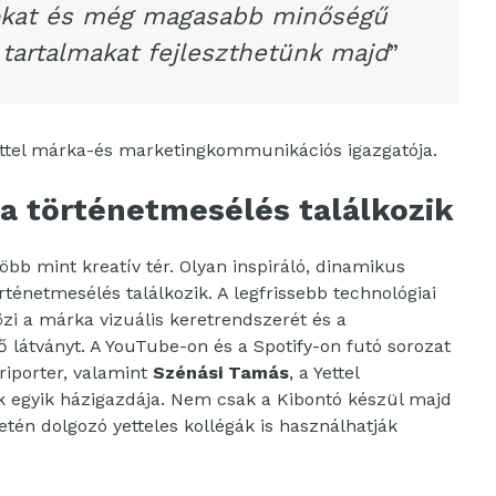
tokat és még magasabb minőségű
tartalmakat fejleszthetünk majd
”
Yettel márka-és marketingkommunikációs igazgatója.
 a történetmesélés találkozik
több mint kreatív tér. Olyan inspiráló, dinamikus
rténetmesélés találkozik. A legfrissebb technológiai
özi a márka vizuális keretrendszerét és a
 látványt. A YouTube-on és a Spotify-on futó sorozat
iporter, valamint
Szénási Tamás
, a Yettel
 egyik házigazdája. Nem csak a Kibontó készül majd
etén dolgozó yetteles kollégák is használhatják