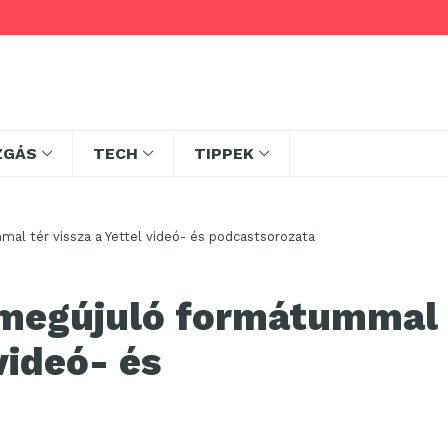
ZGÁS
TECH
TIPPEK
al tér vissza a Yettel videó- és podcastsorozata
s megújuló formátummal
 videó- és