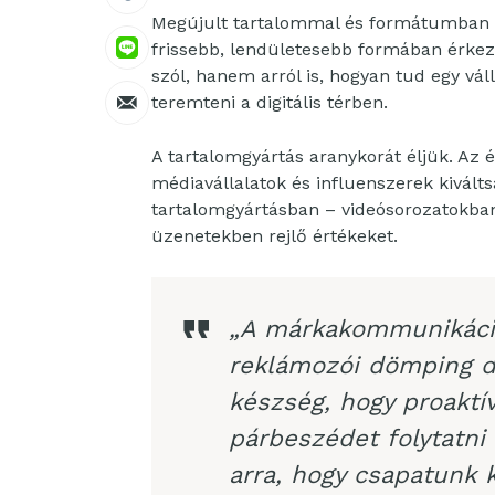
Megújult tartalommal és formátumban té
frissebb, lendületesebb formában érkez
szól, hanem arról is, hogyan tud egy vá
teremteni a digitális térben.
A tartalomgyártás aranykorát éljük. Az
médiavállalatok és influenszerek kiváltsá
tartalomgyártásban – videósorozatokban
üzenetekben rejlő értékeket.
„A márkakommunikáci
reklámozói dömping d
készség, hogy proaktív
párbeszédet folytatni
arra, hogy csapatunk