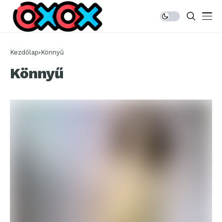
Kezdőlap
Könnyű
Könnyű