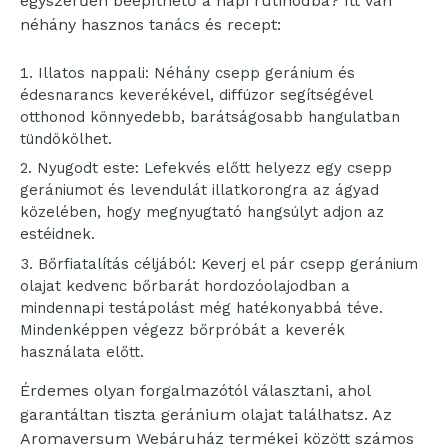
egyszerűen beépíthető a napi rutinodba? Itt van
néhány hasznos tanács és recept:
Illatos nappali: Néhány csepp geránium és
édesnarancs keverékével, diffúzor segítségével
otthonod könnyedebb, barátságosabb hangulatban
tündökölhet.
Nyugodt este: Lefekvés előtt helyezz egy csepp
gerániumot és levendulát illatkorongra az ágyad
közelében, hogy megnyugtató hangsúlyt adjon az
estéidnek.
Bőrfiatalítás céljából: Keverj el pár csepp geránium
olajat kedvenc bőrbarát hordozóolajodban a
mindennapi testápolást még hatékonyabbá téve.
Mindenképpen végezz bőrpróbát a keverék
használata előtt.
Érdemes olyan forgalmazótól választani, ahol
garantáltan tiszta geránium olajat találhatsz. Az
Aromaversum Webáruház termékei között számos