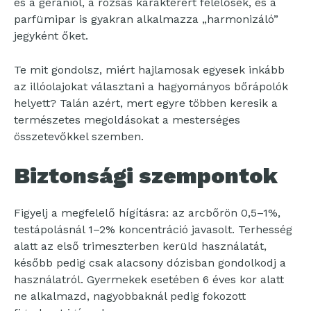
és a geraniol, a rózsás karakterért felelősek, és a
parfümipar is gyakran alkalmazza „harmonizáló”
jegyként őket.
Te mit gondolsz, miért hajlamosak egyesek inkább
az illóolajokat választani a hagyományos bőrápolók
helyett? Talán azért, mert egyre többen keresik a
természetes megoldásokat a mesterséges
összetevőkkel szemben.
Biztonsági szempontok
Figyelj a megfelelő hígításra: az arcbőrön 0,5–1%,
testápolásnál 1–2% koncentráció javasolt. Terhesség
alatt az első trimeszterben kerüld használatát,
később pedig csak alacsony dózisban gondolkodj a
használatról. Gyermekek esetében 6 éves kor alatt
ne alkalmazd, nagyobbaknál pedig fokozott