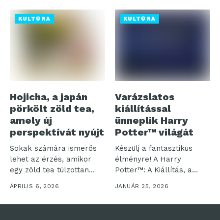
hírek...
KULTÚRA
KULTÚRA
Hojicha, a japán
Varázslatos
pörkölt zöld tea,
kiállítással
amely új
ünneplik Harry
perspektívát nyújt
Potter™ világát
Sokak számára ismerős
Készülj a fantasztikus
lehet az érzés, amikor
élményre! A Harry
egy zöld tea túlzottan
Potter™: A Kiállítás, a
„füves”...
Harry Potter...
ÁPRILIS 6, 2026
JANUÁR 25, 2026