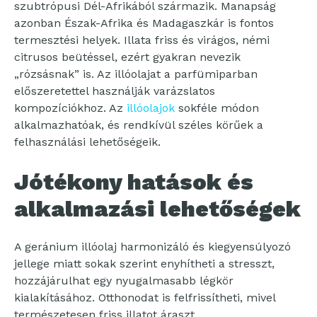
szubtrópusi Dél-Afrikából származik. Manapság
azonban Észak-Afrika és Madagaszkár is fontos
termesztési helyek. Illata friss és virágos, némi
citrusos beütéssel, ezért gyakran nevezik
„rózsásnak” is. Az illóolajat a parfümiparban
előszeretettel használják varázslatos
kompozíciókhoz. Az
illóolajok
sokféle módon
alkalmazhatóak, és rendkívül széles körűek a
felhasználási lehetőségeik.
Jótékony hatások és
alkalmazási lehetőségek
A geránium illóolaj harmonizáló és kiegyensúlyozó
jellege miatt sokak szerint enyhítheti a stresszt,
hozzájárulhat egy nyugalmasabb légkör
kialakításához. Otthonodat is felfrissítheti, mivel
természetesen friss illatot áraszt.