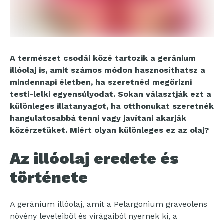
A természet csodái közé tartozik a geránium
illóolaj is, amit számos módon hasznosíthatsz a
mindennapi életben, ha szeretnéd megőrizni
testi-lelki egyensúlyodat. Sokan választják ezt a
különleges illatanyagot, ha otthonukat szeretnék
hangulatosabbá tenni vagy javítani akarják
közérzetüket. Miért olyan különleges ez az olaj?
Az illóolaj eredete és
története
A geránium illóolaj, amit a Pelargonium graveolens
növény leveleiből és virágaiból nyernek ki, a