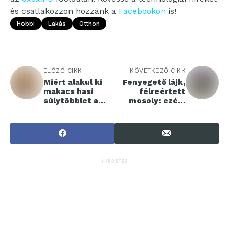
és csatlakozzon hozzánk a
Facebookon
is!
Hobbi
Lakás
Otthon
ELŐZŐ CIKK
KÖVETKEZŐ CIKK
Miért alakul ki
Fenyegető lájk,
makacs hasi
félreértett
súlytöbblet a
mosoly: ezért
nők esetében?
jobb néha
telefonálni
HIRDETÉS