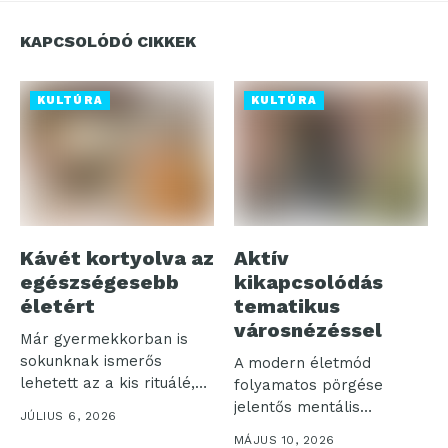
KAPCSOLÓDÓ CIKKEK
KULTÚRA
KULTÚRA
Kávét kortyolva az
Aktív
egészségesebb
kikapcsolódás
életért
tematikus
városnézéssel
Már gyermekkorban is
sokunknak ismerős
A modern életmód
lehetett az a kis rituálé,
folyamatos pörgése
amikor a...
jelentős mentális
JÚLIUS 6, 2026
terhelést jelent, amit a
MÁJUS 10, 2026