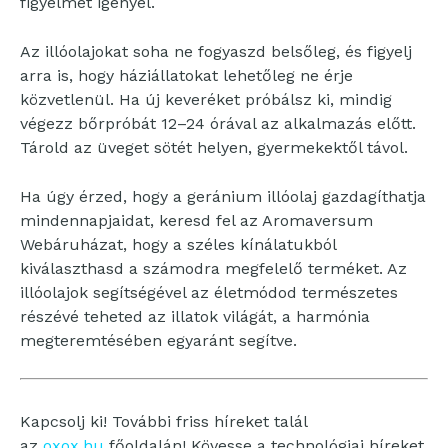
figyelmet igényel.
Az illóolajokat soha ne fogyaszd belsőleg, és figyelj
arra is, hogy háziállatokat lehetőleg ne érje
közvetlenül. Ha új keveréket próbálsz ki, mindig
végezz bőrpróbát 12–24 órával az alkalmazás előtt.
Tárold az üveget sötét helyen, gyermekektől távol.
Ha úgy érzed, hogy a geránium illóolaj gazdagíthatja
mindennapjaidat, keresd fel az Aromaversum
Webáruházat, hogy a széles kínálatukból
kiválaszthasd a számodra megfelelő terméket. Az
illóolajok segítségével az életmódod természetes
részévé teheted az illatok világát, a harmónia
megteremtésében egyaránt segítve.
Kapcsolj ki! További friss híreket talál
az
oxox.hu
főoldalán! Kövesse a technológiai híreket