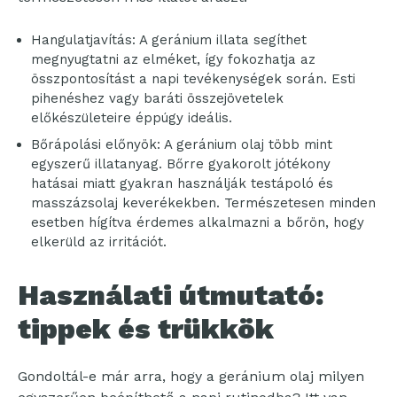
Hangulatjavítás: A geránium illata segíthet
megnyugtatni az elméket, így fokozhatja az
összpontosítást a napi tevékenységek során. Esti
pihenéshez vagy baráti összejövetelek
előkészületeire éppúgy ideális.
Bőrápolási előnyök: A geránium olaj több mint
egyszerű illatanyag. Bőrre gyakorolt jótékony
hatásai miatt gyakran használják testápoló és
masszázsolaj keverékekben. Természetesen minden
esetben hígítva érdemes alkalmazni a bőrön, hogy
elkerüld az irritációt.
Használati útmutató:
tippek és trükkök
Gondoltál-e már arra, hogy a geránium olaj milyen