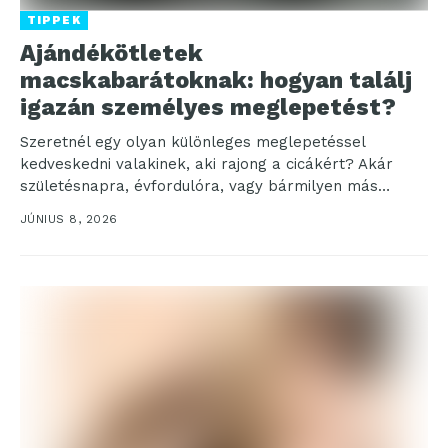
TIPPEK
Ajándékötletek
macskabarátoknak: hogyan találj
igazán személyes meglepetést?
Szeretnél egy olyan különleges meglepetéssel
kedveskedni valakinek, aki rajong a cicákért? Akár
születésnapra, évfordulóra, vagy bármilyen más
alkalomra keresel, itt az ideje, hogy...
JÚNIUS 8, 2026