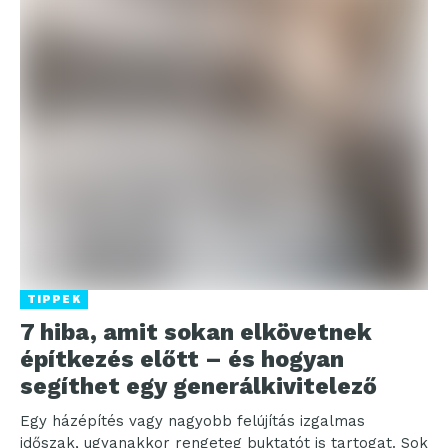
TIPPEK
7 hiba, amit sokan elkövetnek
építkezés előtt – és hogyan
segíthet egy generálkivitelező
Egy házépítés vagy nagyobb felújítás izgalmas
időszak, ugyanakkor rengeteg buktatót is tartogat. Sok