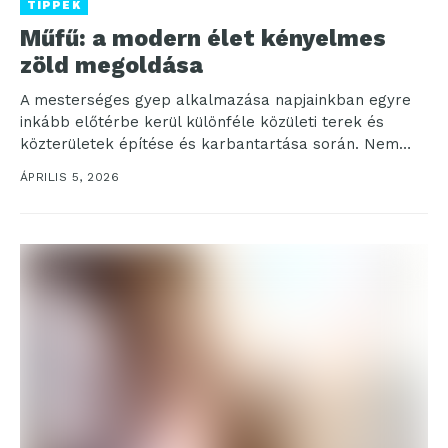
TIPPEK
Műfű: a modern élet kényelmes
zöld megoldása
A mesterséges gyep alkalmazása napjainkban egyre
inkább előtérbe kerül különféle közületi terek és
közterületek építése és karbantartása során. Nem
véletlenül, hiszen több előnnyel...
ÁPRILIS 5, 2026