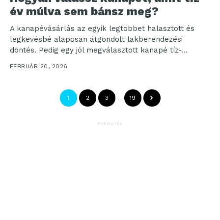
év múlva sem bánsz meg?
A kanapévásárlás az egyik legtöbbet halasztott és
legkevésbé alaposan átgondolt lakberendezési
döntés. Pedig egy jól megválasztott kanapé tíz-
tizennégy évig is elkísér, naponta több...
FEBRUÁR 20, 2026
1
2
3
…
19
HIRDETÉS