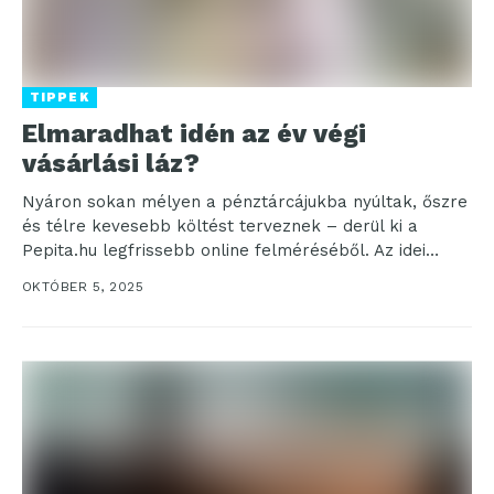
TIPPEK
Elmaradhat idén az év végi
vásárlási láz?
Nyáron sokan mélyen a pénztárcájukba nyúltak, őszre
és télre kevesebb költést terveznek – derül ki a
Pepita.hu legfrissebb online felméréséből. Az idei
nyáron...
OKTÓBER 5, 2025