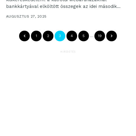
bankkártyával elköltött összegek az idei második
negyedévben már meghaladhatták a hazai
AUGUSZTUS 27, 2025
webshopok...
1
2
3
4
5
…
19
HIRDETÉS