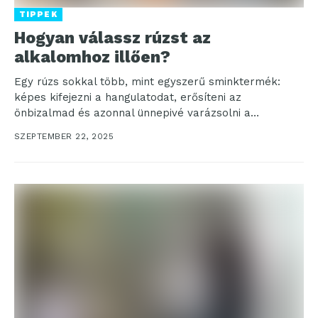
TIPPEK
Hogyan válassz rúzst az
alkalomhoz illően?
Egy rúzs sokkal több, mint egyszerű sminktermék:
képes kifejezni a hangulatodat, erősíteni az
önbizalmad és azonnal ünnepivé varázsolni a
megjelenésedet. Akár egy elegáns...
SZEPTEMBER 22, 2025