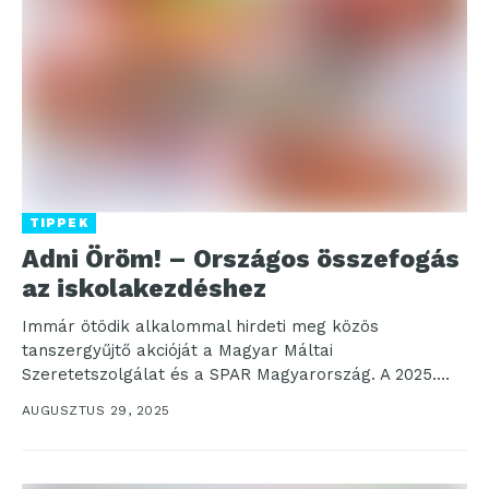
TIPPEK
Adni Öröm! – Országos összefogás
az iskolakezdéshez
Immár ötödik alkalommal hirdeti meg közös
tanszergyűjtő akcióját a Magyar Máltai
Szeretetszolgálat és a SPAR Magyarország. A 2025.
augusztus 21-től 24-ig között zajló...
AUGUSZTUS 29, 2025