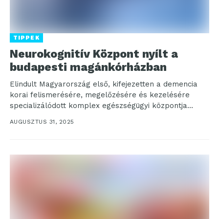
TIPPEK
Neurokognitív Központ nyílt a
budapesti magánkórházban
Elindult Magyarország első, kifejezetten a demencia
korai felismerésére, megelőzésére és kezelésére
specializálódott komplex egészségügyi központja
Budapesten. A Liv Duna Medical Center Neurokognitív
AUGUSZTUS 31, 2025
Központja egyedülálló...