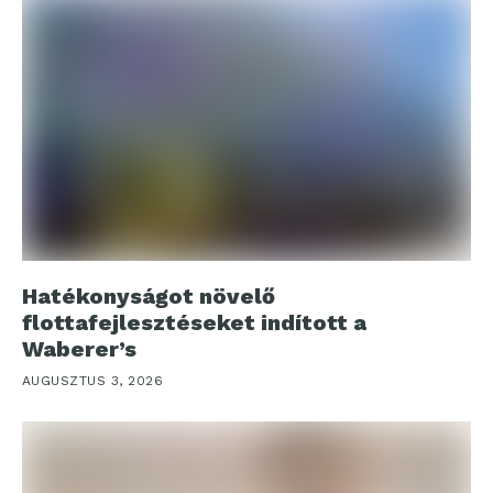
Hatékonyságot növelő
flottafejlesztéseket indított a
Waberer’s
AUGUSZTUS 3, 2026