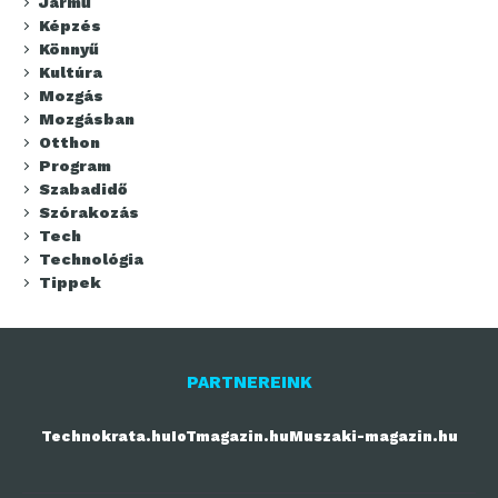
Jármű
Képzés
Könnyű
Kultúra
Mozgás
Mozgásban
Otthon
Program
Szabadidő
Szórakozás
Tech
Technológia
Tippek
PARTNEREINK
Technokrata.hu
IoTmagazin.hu
Muszaki-magazin.hu