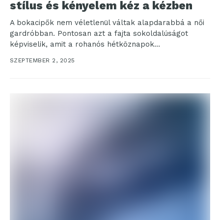
stílus és kényelem kéz a kézben
A bokacipők nem véletlenül váltak alapdarabbá a női
gardróbban. Pontosan azt a fajta sokoldalúságot
képviselik, amit a rohanós hétköznapok
megkövetelnek. Elég elegánsak ahhoz,...
SZEPTEMBER 2, 2025