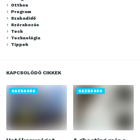
Otthon
Program
Szabadidő
Szórakozás
Tech
Technológia
Tippek
KAPCSOLÓDÓ CIKKEK
GAZDASÁG
GAZDASÁG