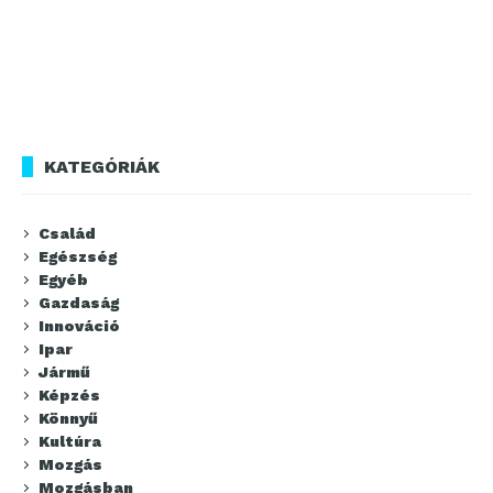
KATEGÓRIÁK
Család
Egészség
Egyéb
Gazdaság
Innováció
Ipar
Jármű
Képzés
Könnyű
Kultúra
Mozgás
Mozgásban