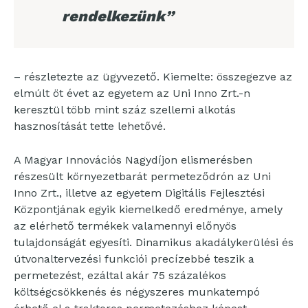
rendelkezünk”
– részletezte az ügyvezető. Kiemelte: összegezve az
elmúlt öt évet az egyetem az Uni Inno Zrt.-n
keresztül több mint száz szellemi alkotás
hasznosítását tette lehetővé.
A Magyar Innovációs Nagydíjon elismerésben
részesült környezetbarát permeteződrón az Uni
Inno Zrt., illetve az egyetem Digitális Fejlesztési
Központjának egyik kiemelkedő eredménye, amely
az elérhető termékek valamennyi előnyös
tulajdonságát egyesíti. Dinamikus akadálykerülési és
útvonaltervezési funkciói precízebbé teszik a
permetezést, ezáltal akár 75 százalékos
költségcsökkenés és négyszeres munkatempó