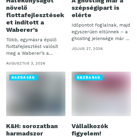
Hatékonyságot
A ghosting már a
növelő
szépségipart is
flottafejlesztések
elérte
et indított a
Időpontot foglalnak, majd
Waberer’s
egyszerűen eltűnnek – a
ghosting jelensége már a
Több, egymásra épülő
szépségszalonok...
flottafejlesztést valósít
JÚLIUS 27, 2026
meg a Waberer’s a
működési hatékonyság,
AUGUSZTUS 3, 2026
az...
GAZDASÁG
GAZDASÁG
K&H: sorozatban
Vállalkozók
harmadszor
figyelem!