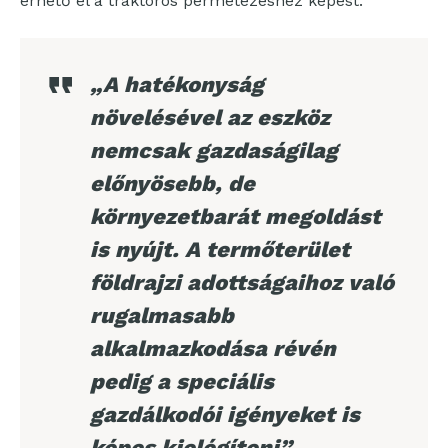
érhető el a traktoros permetezéshez képest.
„A hatékonyság
növelésével az eszköz
nemcsak gazdaságilag
előnyösebb, de
környezetbarát megoldást
is nyújt. A termőterület
földrajzi adottságaihoz való
rugalmasabb
alkalmazkodása révén
pedig a speciális
gazdálkodói igényeket is
képes kielégíteni”