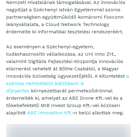
Nemzeti Hivatalának támogatásával. Az innovációs
nagydíjat a Széchenyi István Egyetemmel szoros
partnerségben együttműködő komáromi Foxconn
leányvállalata, a Cloud Network Technology
érdemelte ki informatikai tesztelési rendszeréért.
Az eseményen a Széchenyi-egyetem,
tudáshasznosító vállalkozása, az Uni Inno Zrt.,
valamint Digitális Fejlesztési Központja innovációs
elismerést vehetett át Bőthe Csabától, a Magyar
Innovációs Szövetség ügyvezetőjétől. A kitüntetést
a
számos nemzetközi kiállításon is
díjnyertes
környezetbarát permeteződrónnal
érdemelték ki, amelyet az ABZ Drone Kft.-vel és a
tőkebefektető MIB Invest Group Kft.-vel közösen
alapított
ABZ Innovation Kft.
-n belül alkottak meg.