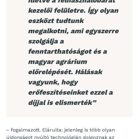
illetve a felhasználóbarát
kezelői felületre. Így olyan
eszközt tudtunk
megalkotni, ami egyszerre
szolgálja a
fenntarthatóságot és a
magyar agrárium
előrelépését. Hálásak
vagyunk, hogy
erőfeszítéseinket ezzel a
díjjal is elismerték”
– fogalmazott. Elárulta: jelenleg is több olyan
újdonságot nyújtó technológián dolgoznak az