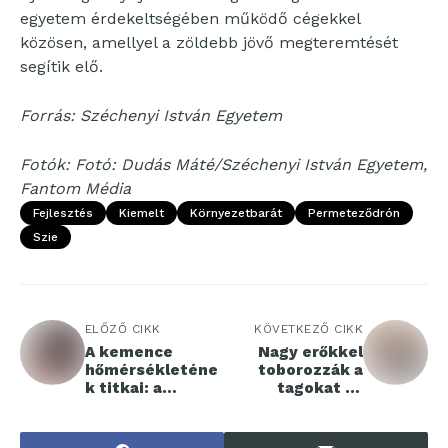
egyetem érdekeltségében működő cégekkel
közösen, amellyel a zöldebb jövő megteremtését
segítik elő.
Forrás: Széchenyi István Egyetem
Fotók: Fotó: Dudás Máté/Széchenyi István Egyetem,
Fantom Média
Fejlesztés
Kiemelt
Környezetbarát
Permeteződrón
Szie
ELŐZŐ CIKK
KÖVETKEZŐ CIKK
A kemence
Nagy erőkkel
hőmérsékleténe
toborozzák a
k titkai: a
tagokat az
sikeres sütés
önkéntes
alapja
nyugdíjkasszák