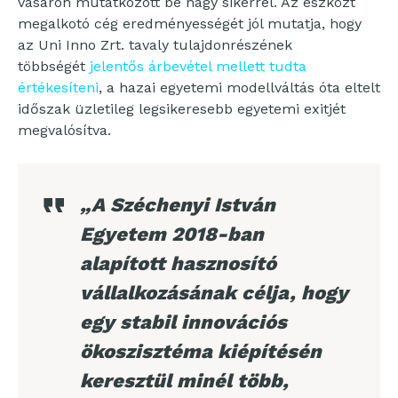
vásáron mutatkozott be nagy sikerrel. Az eszközt
megalkotó cég eredményességét jól mutatja, hogy
az Uni Inno Zrt. tavaly tulajdonrészének
többségét
jelentős árbevétel mellett tudta
értékesíteni
, a hazai egyetemi modellváltás óta eltelt
időszak üzletileg legsikeresebb egyetemi exitjét
megvalósítva.
„A Széchenyi István
Egyetem 2018-ban
alapított hasznosító
vállalkozásának célja, hogy
egy stabil innovációs
ökoszisztéma kiépítésén
keresztül minél több,