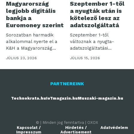
Magyarország
Szeptember 1-től
legjobb digitális
a nyugták után is
bankja a
kötelező lesz az
Euromoney szerint
adatszolgáltatá
Sorozatban harmadik
Szeptember 1-től
alkalommal nyerte el a
változnak a nyugta-
K&H a Magyarország
adatszolgáltatási
Legjobb Digitális Bankja...
kötelezettségek, több
JÚLIUS 23, 2026
JÚLIUS 15, 2026
tízezer vállalkozás lehet
érintett –...
PARTNEREINK
Technokrata.hu
IoTmagazin.hu
Muszaki-magazin.hu
© | Minden jog fenntartva | OXOX
Kapcsolat /
Hirdetés /
Adatvédelem
Impresszum
Advertisement