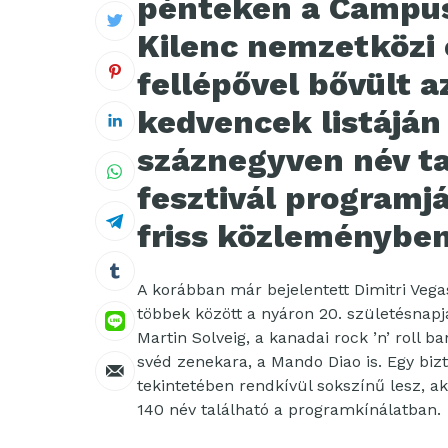
pénteken a Campus 
Kilenc nemzetközi 
fellépővel bővült a
kedvencek listáján
száznegyven név ta
fesztivál programj
friss közleményben
A korábban már bejelentett Dimitri Veg
többek között a nyáron 20. születésnapjá
Martin Solveig, a kanadai rock ’n’ roll 
svéd zenekara, a Mando Diao is. Egy biz
tekintetében rendkívül sokszínű lesz, a
140 név található a programkínálatban.