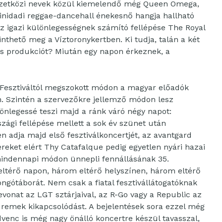
emzetközi nevek közül kiemelendő még Queen Omega,
rinidadi reggae-dancehall énekesnő hangja hallható
z igazi különlegességnek számító fellépése The Royal
nthető meg a Víztoronykertben. Ki tudja, talán a két
s produkciót? Miután egy napon érkeznek, a
s Fesztiváltól megszokott módon a magyar előadók
őn. Szintén a szervezőkre jellemző módon lesz
önlegessé teszi majd a ránk váró négy napot:
zági fellépése mellett a sok év szünet után
 adja majd első fesztiválkoncertjét, az avantgard
eket elért Thy Catafalque pedig egyetlen nyári hazai
indennapi módon ünnepli fennállásának 35.
ltérő napon, három eltérő helyszínen, három eltérő
gótáborát. Nem csak a fiatal fesztivállátogatóknak
vonat az LGT sztárjaival, az R-Go vagy a Republic az
remek kikapcsolódást. A bejelentések sora ezzel még
enc is még nagy önálló koncertre készül tavasszal,