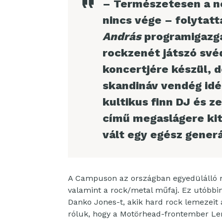
– Természetesen a n
nincs vége – folytatt
András
programigazgat
rockzenét játszó své
koncertjére készül, 
skandináv vendég idé
kultikus finn DJ és 
című megaslágere ki
vált egy egész gener
A Campuson az országban egyedülálló m
valamint a rock/metal műfaj. Ez utóbbin
Danko Jones-t, akik hard rock lemezeit a
róluk, hogy a Motörhead-frontember Le