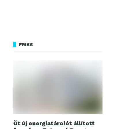
FRISS
Öt új energiatárolót állított