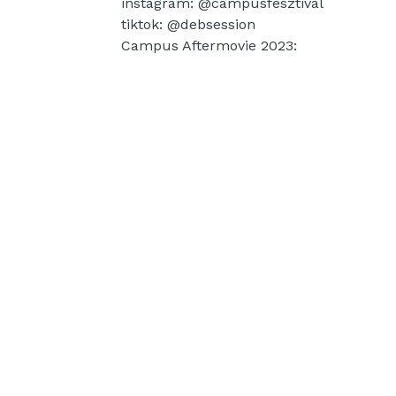
instagram: @campusfesztival
tiktok: @debsession
Campus Aftermovie 2023: