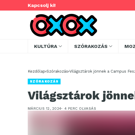
Kapcsolj ki!
KULTÚRA
SZÓRAKOZÁS
MO
Kezdőlap
Szórakozás
Világsztárok jönnek a Campus Fesz
SZÓRAKOZÁS
Világsztárok jönne
MÁRCIUS 12, 2024
4 PERC OLVASÁS