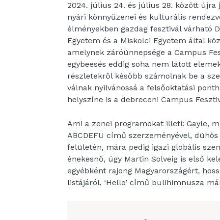
2024. július 24. és július 28. között új
nyári könnyűzenei és kulturális rendez
élményekben gazdag fesztivál várható 
Egyetem és a Miskolci Egyetem által kö
amelynek záróünnepsége a Campus Fesztiv
egybeesés eddig soha nem látott elemekke
részletekről később számolnak be a sze
válnak nyilvánossá a felsőoktatási ponth
helyszíne is a debreceni Campus Fesztiv
Ami a zenei programokat illeti: Gayle, 
ABCDEFU című szerzeményével, dühös és
felületén, mára pedig igazi globális szen
énekesnő, úgy Martin Solveig is első kel
egyébként rajong Magyarországért, hoss
listájáról, ‘Hello’ című bulihimnusza má