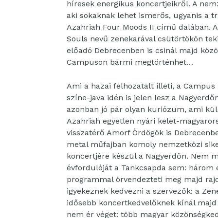
híresek energikus koncertjeikről. A n
aki sokaknak lehet ismerős, ugyanis a t
Azahriah Four Moods II című dalában. A
Souls nevű zenekarával csütörtökön teki
előadó Debrecenben is csinál majd közö
Campuson bármi megtörténhet…
Ami a hazai felhozatalt illeti, a Campu
színe-java idén is jelen lesz a Nagyerd
azonban jó pár olyan kuriózum, ami kül
Azahriah egyetlen nyári kelet-magyarors
visszatérő Amorf Ördögök is Debrecenben
metal műfajban komoly nemzetközi siker
koncertjére készül a Nagyerdőn. Nem m
évfordulóját a Tankcsapda sem: három e
programmal örvendezteti meg majd rajon
igyekeznek kedvezni a szervezők: a Zene
idősebb koncertkedvelőknek kínál majd 
nem ér véget: több magyar közönségkedv