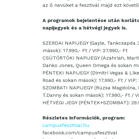
az ő nevüket a fesztivál majd ezt követő
A programok bejelentése után korlát
napijegyek és a hétvégi jegyek is.
SZERDAI NAPIJEGY (Gayle, Tankcsapda 3
mások): 17.990,- Ft / VIP: 27.990,- Ft
CSÜTÖRTÖKI NAPIJEGY (Azahriah, Martin 
Danko Jones, Queen Omega és sokan mások
PÉNTEKI NAPIJEGY (Dimitri Vegas & Like 
Road és sokan mások): 17.990,- Ft / VIP: 
SZOMBATI NAPIJEGY (Rúzsa Magdolna, Bye
T.Danny és sokan mások): 17.990,- Ft / VI
HÉTVÉGI JEGY (PÉNTEK+SZOMBAT): 29.9
Részletes információk, program:
campusfesztival.hu
facebook.com/campusfesztival