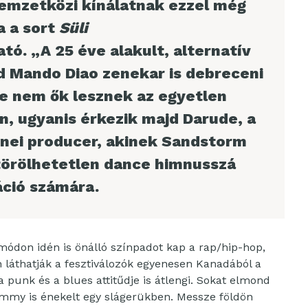
emzetközi kínálatnak ezzel még
a a sort
Süli
ó. „A 25 éve alakult, alternatív
d Mando Diao zenekar is debreceni
de nem ők lesznek az egyetlen
n, ugyanis érkezik majd Darude, a
zenei producer, akinek Sandstorm
törölhetetlen dance himnusszá
áció számára.
ódon idén is önálló színpadot kap a rap/hip-hop,
 láthatják a fesztiválozók egyenesen Kanadából a
 punk és a blues attitűdje is átlengi. Sokat elmond
mmy is énekelt egy slágerükben. Messze földön