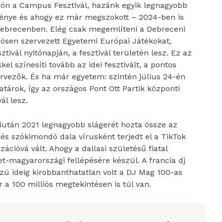
ra jön a Campus Fesztivál, hazánk egyik legnagyobb
vénye és ahogy ez már megszokott – 2024-ben is
Debrecenben. Elég csak megemlíteni a Debreceni
zösen szervezett Egyetemi Európai Játékokat,
ál nyitónapján, a fesztivál területén lesz. Ez az
l színesíti tovább az idei fesztivált, a pontos
rvezők. És ha már egyetem: szintén július 24-én
atárok, így az országos Pont Ott Partik központi
ál lesz.
miután 2021 legnagyobb slágerét hozta össze az
 szókimondó dala vírusként terjedt el a TikTok
zációvá vált. Ahogy a dallasi születésű fiatal
et-magyarországi fellépésére készül. A francia dj
zú ideig kirobbanthatatlan volt a DJ Mag 100-as
r a 100 milliós megtekintésen is túl van.