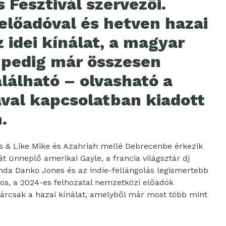
Fesztivál szervezői.
előadóval és hetven hazai
z idei kínálat, a magyar
 pedig már összesen
lálható – olvasható a
ával kapcsolatban kiadott
.
as & Like Mike és Azahriah mellé Debrecenbe érkezik
t ünneplő amerikai Gayle, a francia világsztár dj
banda Danko Jones és az indie-fellángolás legismertebb
tos, a 2024-es felhozatal nemzetközi előadók
kárcsak a hazai kínálat, amelyből már most több mint