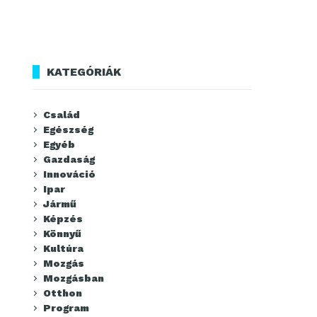
KATEGÓRIÁK
Család
Egészség
Egyéb
Gazdaság
Innováció
Ipar
Jármű
Képzés
Könnyű
Kultúra
Mozgás
Mozgásban
Otthon
Program