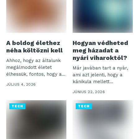
A boldog élethez
Hogyan védheted
néha költözni kell
meg házadat a
nyári viharoktól?
Ahhoz, hogy az általunk
megálmodott életet
Már javában tart a nyár,
élhessük, fontos, hogy a
ami azt jelenti, hogy a
mindennapjainkat a...
kánikula mellett...
JÚLIUS 4, 2026
JÚNIUS 22, 2026
TECH
TECH