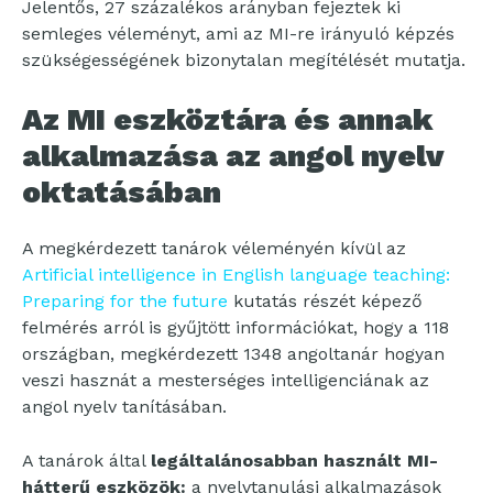
Jelentős, 27 százalékos arányban fejeztek ki
semleges véleményt, ami az MI-re irányuló képzés
szükségességének bizonytalan megítélését mutatja.
Az MI eszköztára és annak
alkalmazása az angol nyelv
oktatásában
A megkérdezett tanárok véleményén kívül az
Artificial intelligence in English language teaching:
Preparing for the future
kutatás részét képező
felmérés arról is gyűjtött információkat, hogy a 118
országban, megkérdezett 1348 angoltanár hogyan
veszi hasznát a mesterséges intelligenciának az
angol nyelv tanításában.
A tanárok által
legáltalánosabban használt MI-
hátterű eszközök:
a nyelvtanulási alkalmazások