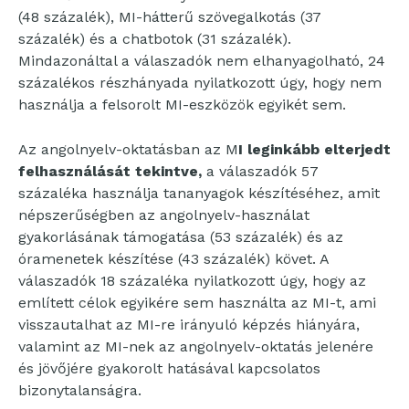
(48 százalék), MI-hátterű szövegalkotás (37
százalék) és a chatbotok (31 százalék).
Mindazonáltal a válaszadók nem elhanyagolható, 24
százalékos részhányada nyilatkozott úgy, hogy nem
használja a felsorolt MI-eszközök egyikét sem.
Az angolnyelv-oktatásban az M
I leginkább elterjedt
felhasználását tekintve,
a válaszadók 57
százaléka használja tananyagok készítéséhez, amit
népszerűségben az angolnyelv-használat
gyakorlásának támogatása (53 százalék) és az
óramenetek készítése (43 százalék) követ. A
válaszadók 18 százaléka nyilatkozott úgy, hogy az
említett célok egyikére sem használta az MI-t, ami
visszautalhat az MI-re irányuló képzés hiányára,
valamint az MI-nek az angolnyelv-oktatás jelenére
és jövőjére gyakorolt hatásával kapcsolatos
bizonytalanságra.