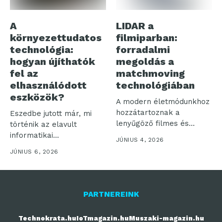
A
LIDAR a
környezettudatos
filmiparban:
technológia:
forradalmi
hogyan újíthatók
megoldás a
fel az
matchmoving
elhasználódott
technológiában
eszközök?
A modern életmódunkhoz
hozzátartoznak a
Eszedbe jutott már, mi
lenyűgöző filmes és
történik az elavult
televíziós produkciók,
informatikai
JÚNIUS 4, 2026
aminek következtében...
eszközeiddel? Az inkluzív
JÚNIUS 6, 2026
és...
PARTNEREINK
Technokrata.hu
IoTmagazin.hu
Muszaki-magazin.hu