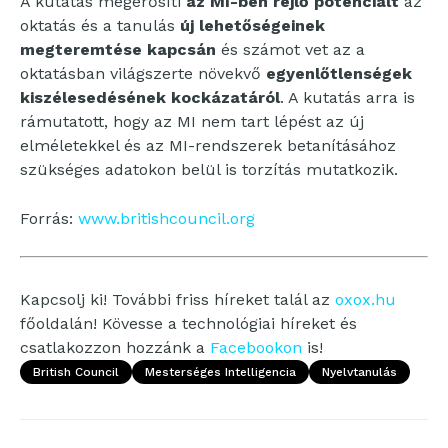
A kutatás megerősíti
az MI-ben rejlő potenciált
az
oktatás és a tanulás
új lehetőségeinek
megteremtése kapcsán
és számot vet az a
oktatásban világszerte növekvő
egyenlőtlenségek
kiszélesedésének kockázatáról
. A kutatás arra is
rámutatott, hogy az MI nem tart lépést az új
elméletekkel és az MI-rendszerek betanításához
szükséges adatokon belül is torzítás mutatkozik.
Forrás:
www.britishcouncil.org
Kapcsolj ki! További friss híreket talál az
oxox.hu
főoldalán! Kövesse a technológiai híreket és
csatlakozzon hozzánk a
Facebookon
is!
British Council
Mesterséges Intelligencia
Nyelvtanulás