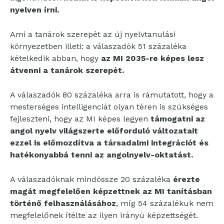
nyelven írni.
Ami a tanárok szerepét az új nyelvtanulási
környezetben illeti: a válaszadók 51 százaléka
kételkedik abban, hogy
az MI 2035-re képes lesz
átvenni a tanárok szerepét.
A válaszadók 80 százaléka arra is rámutatott, hogy a
mesterséges intelligenciát olyan téren is szükséges
fejleszteni, hogy az MI képes legyen
támogatni az
angol nyelv világszerte előforduló változatait
ezzel is előmozdítva a társadalmi integrációt és
hatékonyabbá tenni az angolnyelv-oktatást.
A válaszadóknak mindössze 20 százaléka
érezte
magát megfelelően képzettnek az MI tanításban
történő felhasználásához
, míg 54 százalékuk nem
megfelelőnek ítélte az ilyen irányú képzettségét.