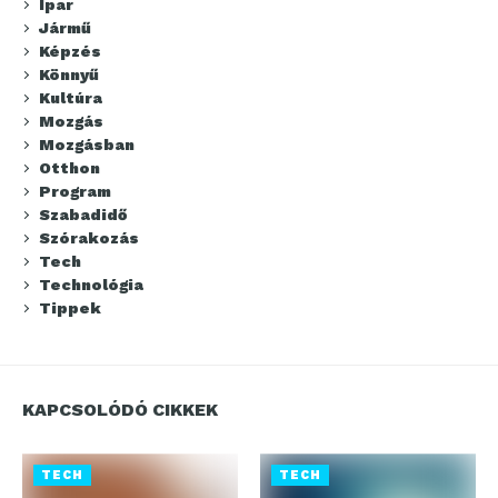
Ipar
Jármű
Képzés
Könnyű
Kultúra
Mozgás
Mozgásban
Otthon
Program
Szabadidő
Szórakozás
Tech
Technológia
Tippek
KAPCSOLÓDÓ CIKKEK
TECH
TECH