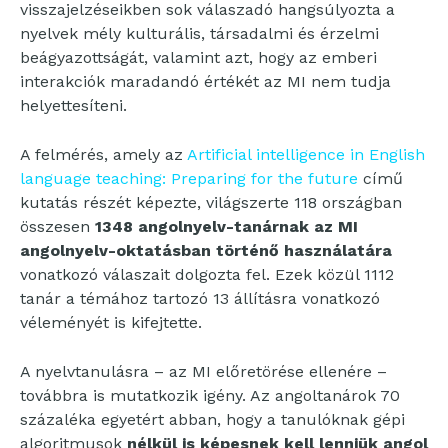
visszajelzéseikben sok válaszadó hangsúlyozta a
nyelvek mély kulturális, társadalmi és érzelmi
beágyazottságát, valamint azt, hogy az emberi
interakciók maradandó értékét az MI nem tudja
helyettesíteni.
A felmérés, amely az
Artificial intelligence in English
language teaching: Preparing for the future
című
kutatás részét képezte, világszerte 118 országban
összesen
1348 angolnyelv-tanárnak az MI
angolnyelv-oktatásban történő használatára
vonatkozó válaszait dolgozta fel. Ezek közül 1112
tanár a témához tartozó 13 állításra vonatkozó
véleményét is kifejtette.
A nyelvtanulásra – az MI előretörése ellenére –
továbbra is mutatkozik igény. Az angoltanárok 70
százaléka egyetért abban, hogy a tanulóknak gépi
algoritmusok
nélkül is képesnek kell lenniük angol