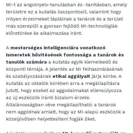
MI-t az angolnyelv-tanulásban és -tanításban, amely
területre ez a kutatás összpontosít, valamint hogy
milyen érzelmeket táplálnak a tanárok és a terület
más szereplői a gyorsan fejlődő MI-technológiák
előretörése és alkalmazása iránt.
A
mesterséges intelligenciára vonatkozó
ismeretek bővítésének fontossága a tanárok és
tanulók számára
a kutatás egyik kiemelkedő és
központi témája. A jelentés az MI felhasználásának
és szabályozásának
etikai aggályait
járja körbe. A
kutatás az oktatók körében arra a megállapításra
jutott, hogy ezeket az aggodalmakat ellensúlyozza
az új eszközök iránti bizalom érzete.
Általánosságban véve megállapítható: a tanárok
nem aggódnak amiatt, hogy az MI-alapú eszközök a
közeljövőben helyettesíteni fogják őket.