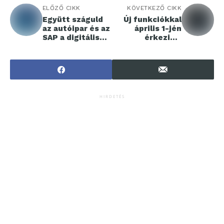
ELŐZŐ CIKK
KÖVETKEZŐ CIKK
Együtt száguld
Új funkciókkal
az autóipar és az
április 1-jén
SAP a digitális
érkezik a
jövő felé
Microsoft
Copilot for
Security
HIRDETÉS