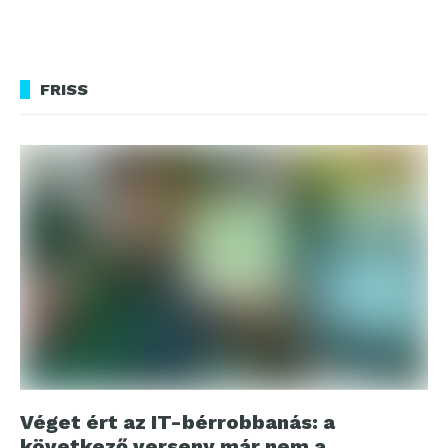
FRISS
Véget ért az IT-bérrobbanás: a
következő verseny már nem a