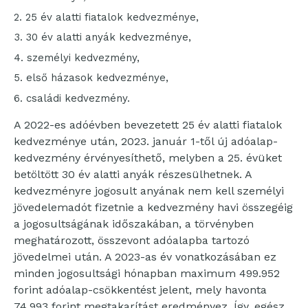
25 év alatti fiatalok kedvezménye,
30 év alatti anyák kedvezménye,
személyi kedvezmény,
első házasok kedvezménye,
családi kedvezmény.
A 2022-es adóévben bevezetett 25 év alatti fiatalok
kedvezménye után, 2023. január 1-től új adóalap-
kedvezmény érvényesíthető, melyben a 25. évüket
betöltött 30 év alatti anyák részesülhetnek. A
kedvezményre jogosult anyának nem kell személyi
jövedelemadót fizetnie a kedvezmény havi összegéig
a jogosultságának időszakában, a törvényben
meghatározott, összevont adóalapba tartozó
jövedelmei után. A 2023-as év vonatkozásában ez
minden jogosultsági hónapban maximum 499.952
forint adóalap-csökkentést jelent, mely havonta
74.993 forint megtakarítást eredményez. Így, egész