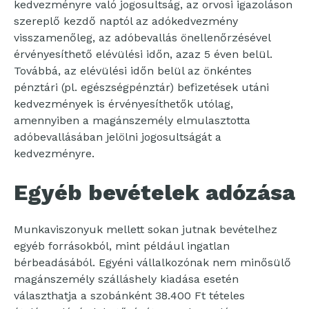
kedvezményre való jogosultság, az orvosi igazoláson
szereplő kezdő naptól az adókedvezmény
visszamenőleg, az adóbevallás önellenőrzésével
érvényesíthető elévülési időn, azaz 5 éven belül.
Továbbá, az elévülési időn belül az önkéntes
pénztári (pl. egészségpénztár) befizetések utáni
kedvezmények is érvényesíthetők utólag,
amennyiben a magánszemély elmulasztotta
adóbevallásában jelölni jogosultságát a
kedvezményre.
Egyéb bevételek adózása
Munkaviszonyuk mellett sokan jutnak bevételhez
egyéb forrásokból, mint például ingatlan
bérbeadásából. Egyéni vállalkozónak nem minősülő
magánszemély szálláshely kiadása esetén
választhatja a szobánként 38.400 Ft tételes