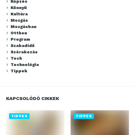
Képzés
Könnyű
Kultúra
Mozgás
Mozgásban
Otthon
Program
Szabadidő
Szórakozás
Tech
Technológia
Tippek
KAPCSOLÓDÓ CIKKEK
TIPPEK
TIPPEK