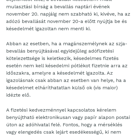
mulasztási bírság a bevallás naptári évének
november 20. napjáig nem szabható ki, kivéve, ha az
adózó bevallását november 20-a előtt nyújtja be és
késedelmét igazoltan nem menti ki.
Abban az esetben, ha a magánszemélynek az szja-
bevallás benyújtásával egyidejűleg adófizetési
kötelezettsége is keletkezik, késedelmes fizetés
esetén nem kell késedelmi pótlékot fizetnie arra az
időszakra, amelyre a késedelmét igazolta. Az
igazolásnak csak abban az esetben van helye, ha a
késedelmet elháríthatatlan külső ok (vis maior)
idézte elő.
A fizetési kedvezménnyel kapcsolatos kérelem
benyújtható elektronikusan vagy papír alapon postai
úton az adóhivatal felé. Fontos, hogy a mérséklés
vagy elengedés csak lejárt esedékességű, ki nem