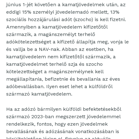
június 1-jét követően a kamatjövedelmek után, az
eddigi 15% személyi jövedelemadó mellett, 13%
szociális hozzájárulási adót (szocho) is kell fizetni.
Amennyiben a kamatjövedelem kifizetőtől
származik, a magánszemélyt terhelő
adókötelezettséget a kifizető állapítja meg, vonja le
és vallja be a NAV-nak. Abban az esetben, ha
kamatjövedelem nem kifizetőtől származik, a
kamatjövedelmet terhelő szja és szocho
kötelezettséget a magánszemélynek kell
megállapítania, befizetnie és bevallania az éves
adóbevallásban. Ilyen eset lehet a külföldről
származó kamatjövedelem.
Ha az adózó bármilyen külföldi befektetésekből
származó 2023-ban megszerzett jövedelemmel
rendelkezik, fontos, hogy ezen jövedelmek
bevallásának és adózásának vonatkozásában is
körültekintően járjon el, figyelve az aktuális