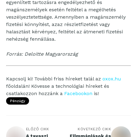
egyenlített tartozásra engedélyezhető és
magánszemélyek esetén feltétel a megélhetés
veszélyeztetettsége. Amennyiben a magánszemély
fizetési könnyítést, azaz részletfizetést vagy
halasztást kérvényez, feltétel az átmeneti fizetési
nehézség fennállása.
Forrás: Deloitte Magyarország
Kapcsolj ki! További friss híreket talál az
oxox.hu
főoldalán! Kövesse a technológiai híreket és
csatlakozzon hozzánk a
Facebookon
is!
Pénzügy
ELŐZŐ CIKK
KÖVETKEZŐ CIKK
A tavaszi
Filmmániások és