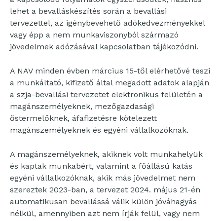
lehet a bevalláskészítés során a bevallási
tervezettel, az igénybevehető adókedvezményekkel
vagy épp a nem munkaviszonyból származó
jövedelmek adózásával kapcsolatban tájékozódni.
A NAV minden évben március 15-től elérhetővé teszi
a munkáltató, kifizető által megadott adatok alapján
a szja-bevallási tervezetet elektronikus felületén a
magánszemélyeknek, mezőgazdasági
őstermelőknek, áfafizetésre kötelezett
magánszemélyeknek és egyéni vállalkozóknak.
A magánszemélyeknek, akiknek volt munkahelyük
és kaptak munkabért, valamint a főállású katás
egyéni vállalkozóknak, akik más jövedelmet nem
szereztek 2023-ban, a tervezet 2024. május 21-én
automatikusan bevallássá válik külön jóváhagyás
nélkül, amennyiben azt nem írják felül, vagy nem