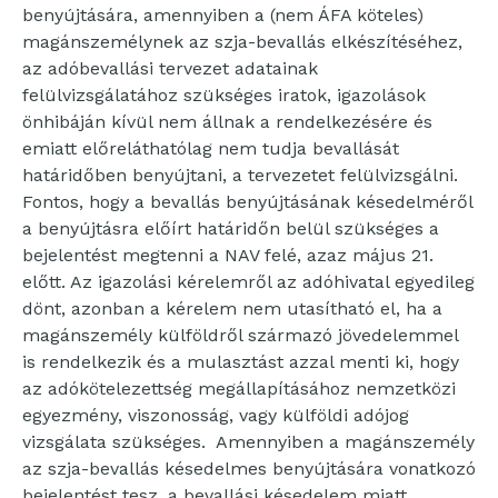
benyújtására, amennyiben a (nem ÁFA köteles)
magánszemélynek az szja-bevallás elkészítéséhez,
az adóbevallási tervezet adatainak
felülvizsgálatához szükséges iratok, igazolások
önhibáján kívül nem állnak a rendelkezésére és
emiatt előreláthatólag nem tudja bevallását
határidőben benyújtani, a tervezetet felülvizsgálni.
Fontos, hogy a bevallás benyújtásának késedelméről
a benyújtásra előírt határidőn belül szükséges a
bejelentést megtenni a NAV felé, azaz május 21.
előtt. Az igazolási kérelemről az adóhivatal egyedileg
dönt, azonban a kérelem nem utasítható el, ha a
magánszemély külföldről származó jövedelemmel
is rendelkezik és a mulasztást azzal menti ki, hogy
az adókötelezettség megállapításához nemzetközi
egyezmény, viszonosság, vagy külföldi adójog
vizsgálata szükséges. Amennyiben a magánszemély
az szja-bevallás késedelmes benyújtására vonatkozó
bejelentést tesz, a bevallási késedelem miatt