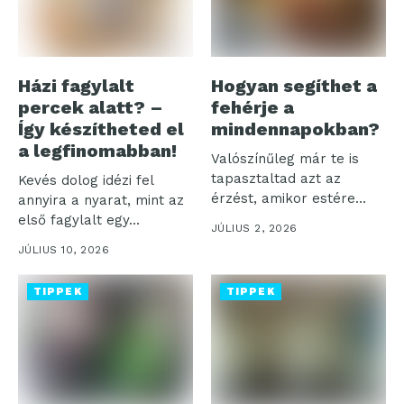
Házi fagylalt
Hogyan segíthet a
percek alatt? –
fehérje a
Így készítheted el
mindennapokban?
a legfinomabban!
Valószínűleg már te is
tapasztaltad azt az
Kevés dolog idézi fel
érzést, amikor estére
annyira a nyarat, mint az
minden energiád...
első fagylalt egy...
JÚLIUS 2, 2026
JÚLIUS 10, 2026
TIPPEK
TIPPEK