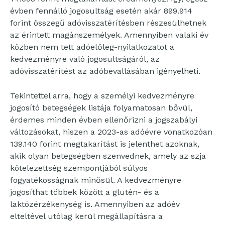
évben fennálló jogosultság esetén akár 899.914
forint összegű adóvisszatérítésben részesülhetnek
az érintett magánszemélyek. Amennyiben valaki év
közben nem tett adóelőleg-nyilatkozatot a
kedvezményre való jogosultságáról, az
adóvisszatérítést az adóbevallásában igényelheti.
Tekintettel arra, hogy a személyi kedvezményre
jogosító betegségek listája folyamatosan bővül,
érdemes minden évben ellenőrizni a jogszabályi
változásokat, hiszen a 2023-as adóévre vonatkozóan
139.140 forint megtakarítást is jelenthet azoknak,
akik olyan betegségben szenvednek, amely az szja
kötelezettség szempontjából súlyos
fogyatékosságnak minősül. A kedvezményre
jogosíthat többek között a glutén- és a
laktózérzékenység is. Amennyiben az adóév
elteltével utólag kerül megállapításra a