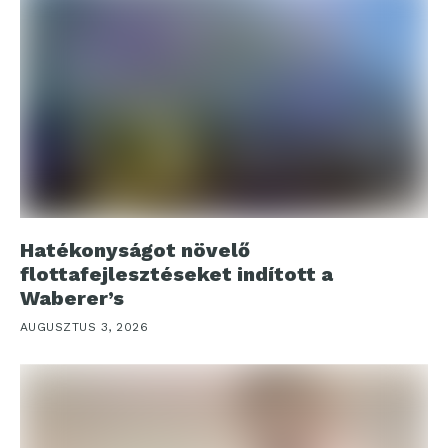
Hatékonyságot növelő
flottafejlesztéseket indított a
Waberer’s
AUGUSZTUS 3, 2026