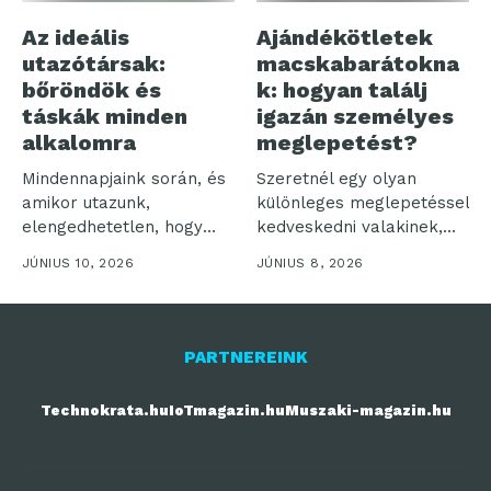
Az ideális
Ajándékötletek
utazótársak:
macskabarátokna
bőröndök és
k: hogyan találj
táskák minden
igazán személyes
alkalomra
meglepetést?
Mindennapjaink során, és
Szeretnél egy olyan
amikor utazunk,
különleges meglepetéssel
elengedhetetlen, hogy
kedveskedni valakinek,
legyen egy megbízható
aki rajong a cicákért?
JÚNIUS 10, 2026
JÚNIUS 8, 2026
táskánk vagy...
Akár...
PARTNEREINK
Technokrata.hu
IoTmagazin.hu
Muszaki-magazin.hu