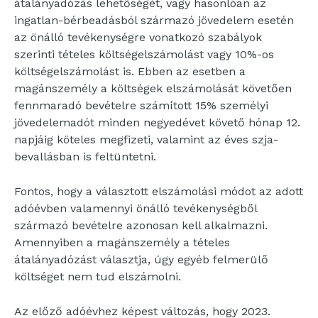
átalányadózás lehetőségét, vagy hasonlóan az
ingatlan-bérbeadásból származó jövedelem esetén
az önálló tevékenységre vonatkozó szabályok
szerinti tételes költségelszámolást vagy 10%-os
költségelszámolást is. Ebben az esetben a
magánszemély a költségek elszámolását követően
fennmaradó bevételre számított 15% személyi
jövedelemadót minden negyedévet követő hónap 12.
napjáig köteles megfizeti, valamint az éves szja-
bevallásban is feltüntetni.
Fontos, hogy a választott elszámolási módot az adott
adóévben valamennyi önálló tevékenységből
származó bevételre azonosan kell alkalmazni.
Amennyiben a magánszemély a tételes
átalányadózást választja, úgy egyéb felmerülő
költséget nem tud elszámolni.
Az előző adóévhez képest változás, hogy 2023.