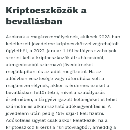
Kriptoeszközök a
bevallásban
Azoknak a magánszemélyeknek, akiknek 2023-ban
keletkezett jövedelme kriptoeszközzel végrehajtott
ügyletből, a 2022. január 1-től hatályos szabályok
szerint kell a kriptoeszközök átruházásából,
átengedéséből származó jövedelmeket
megállapítani és az adót megfizetni. Ha az
adóévben vesztesége vagy ráfordítása volt a
magánszemélynek, akkor is érdemes ezeket a
bevallásban feltüntetni, mivel a szabályozás
értelmében, a tárgyévi igazolt költségeket el lehet
számolni és alkalmazható adókiegyenlítés is. A
jövedelem után pedig 15% szja-t kell fizetni.
Adóköteles ügylet csak akkor keletkezik, ha a
kriptoeszköz kikerül a “kriptovilágból”, ameddig a