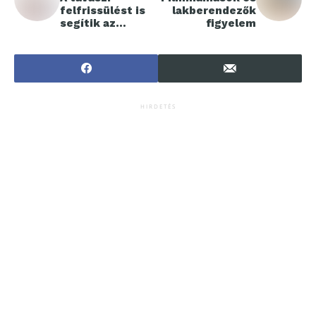
felfrissülést is
lakberendezők
segítik az
figyelem
innovatív
technológiák
HIRDETÉS