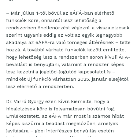
– Már július 1-től bővül az eÁFÁ-ban elérhető
funkciók köre, onnantól lesz lehetőség a
rendszerben önellenőrzést végezni, a visszajelzések
szerint ugyanis eddig ez volt az egyik legnagyobb
akadálya az eÁFÁ-ra való tömeges áttérésnek – tette
hozzá. A további várható funkciók között említette,
hogy lehetőség lesz a rendszerben soron kívüli ÁFA-
bevallást is benyújtani, valamint a rendszer képes
lesz kezelni a jogelőd-jogutód kapcsolatot is –
mindkét új funkció várhatóan 2025. január elsejétől
lesz elérhető a rendszerben.
Dr. Varró György ezen kívül kiemelte, hogy a
hibajelzések köre is folyamatosan bővülni fog.
Emlékeztetett, az eÁFA már most is számos hibát
képes kiszűrni a beadást megelőzően, amelyek
javítására – gépi interfészes benyújtás esetén