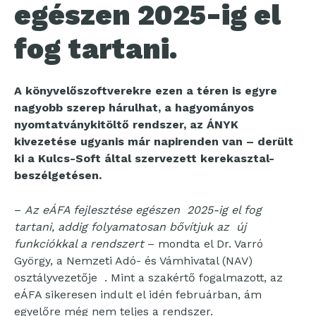
egészen 2025-ig el
fog tartani.
A könyvelőszoftverekre ezen a téren is egyre
nagyobb szerep hárulhat, a hagyományos
nyomtatványkitöltő rendszer, az ÁNYK
kivezetése ugyanis már napirenden van – derült
ki a Kulcs-Soft által szervezett kerekasztal-
beszélgetésen.
–
Az eÁFA fejlesztése egészen 2025-ig el fog
tartani, addig folyamatosan bővítjuk az új
funkciókkal a rendszert
– mondta el Dr. Varró
György, a Nemzeti Adó- és Vámhivatal (NAV)
osztályvezetője . Mint a szakértő fogalmazott, az
eÁFA sikeresen indult el idén februárban, ám
egyelőre még nem teljes a rendszer.