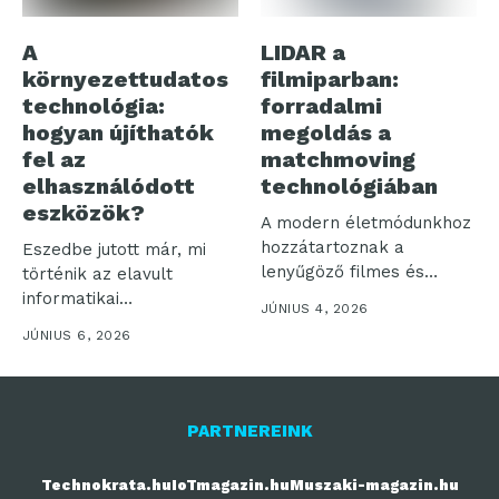
A
LIDAR a
környezettudatos
filmiparban:
technológia:
forradalmi
hogyan újíthatók
megoldás a
fel az
matchmoving
elhasználódott
technológiában
eszközök?
A modern életmódunkhoz
hozzátartoznak a
Eszedbe jutott már, mi
lenyűgöző filmes és
történik az elavult
televíziós produkciók,
informatikai
JÚNIUS 4, 2026
aminek következtében...
eszközeiddel? Az inkluzív
JÚNIUS 6, 2026
és...
PARTNEREINK
Technokrata.hu
IoTmagazin.hu
Muszaki-magazin.hu