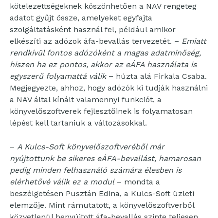
kötelezettségeknek köszönhetően a NAV rengeteg
adatot gyűjt össze, amelyeket egyfajta
szolgáltatásként használ fel, például amikor
elkészíti az adózok áfa-bevallás tervezetét. –
Emiatt
rendkívül fontos adózóként a magas adatminőség,
hiszen ha ez pontos, akkor az eÁFA használata is
egyszerű folyamattá válik
– húzta alá Firkala Csaba.
Megjegyezte, ahhoz, hogy adózók ki tudják használni
a NAV által kínált valamennyi funkciót, a
könyvelőszoftverek fejlesztőinek is folyamatosan
lépést kell tartaniuk a változásokkal.
–
A Kulcs-Soft könyvelőszoftveréből már
nyújtottunk be sikeres eÁFA-bevallást, hamarosan
pedig minden felhasználó számára élesben is
elérhetővé válik ez a modul
– mondta a
beszélgetésen Pusztán Edina, a Kulcs-Soft üzleti
elemzője. Mint rámutatott, a könyvelőszoftverből
közvetlenül benyújtott áfa-bevallás szinte teljesen