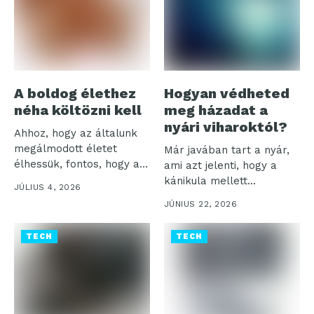
A boldog élethez
Hogyan védheted
néha költözni kell
meg házadat a
nyári viharoktól?
Ahhoz, hogy az általunk
megálmodott életet
Már javában tart a nyár,
élhessük, fontos, hogy a
ami azt jelenti, hogy a
mindennapjainkat a...
kánikula mellett...
JÚLIUS 4, 2026
JÚNIUS 22, 2026
TECH
TECH