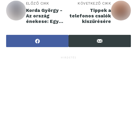
ELŐZŐ CIKK
KÖVETKEZŐ CIKK
Korda György -
Tippek a
Az ország
telefonos csalók
énekese: Egy
kiszűrésére
legenda
története
HIRDETÉS