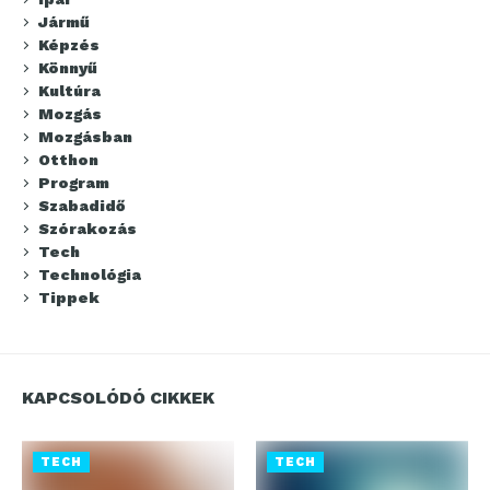
Jármű
Képzés
Könnyű
Kultúra
Mozgás
Mozgásban
Otthon
Program
Szabadidő
Szórakozás
Tech
Technológia
Tippek
KAPCSOLÓDÓ CIKKEK
TECH
TECH