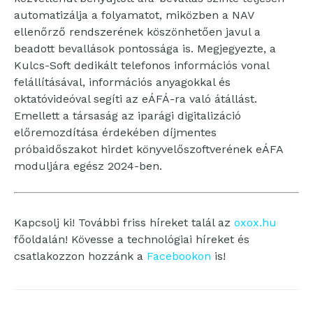
automatizálja a folyamatot, miközben a NAV
ellenőrző rendszerének köszönhetően javul a
beadott bevallások pontossága is. Megjegyezte, a
Kulcs-Soft dedikált telefonos információs vonal
felállításával, információs anyagokkal és
oktatóvideóval segíti az eÁFÁ-ra való átállást.
Emellett a társaság az iparági digitalizáció
előremozdítása érdekében díjmentes
próbaidőszakot hirdet könyvelőszoftverének eÁFA
moduljára egész 2024-ben.
Kapcsolj ki! További friss híreket talál az
oxox.hu
főoldalán! Kövesse a technológiai híreket és
csatlakozzon hozzánk a
Facebookon
is!