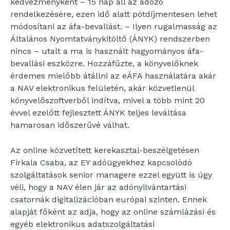
kedvezményként – 15 nap áll az adózó
rendelkezésére, ezen idő alatt pótdíjmentesen lehet
módosítani az áfa-bevallást. – Ilyen rugalmasság az
Általános Nyomtatványkitöltő (ÁNYK) rendszerben
nincs – utalt a ma is használt hagyományos áfa-
bevallási eszközre. Hozzáfűzte, a könyvelőknek
érdemes mielőbb átállni az eÁFA használatára akár
a NAV elektronikus felületén, akár közvetlenül
könyvelőszoftverből indítva, mivel a több mint 20
évvel ezelőtt fejlesztett ÁNYK teljes leváltása
hamarosan időszerűvé válhat.
Az online közvetített kerekasztal-beszélgetésen
Firkala Csaba, az EY adóügyekhez kapcsolódó
szolgáltatások senior managere ezzel együtt is úgy
véli, hogy a NAV élen jár az adónyilvántartási
csatornák digitalizációban európai szinten. Ennek
alapját főként az adja, hogy az online számlázási és
egyéb elektronikus adatszolgáltatási