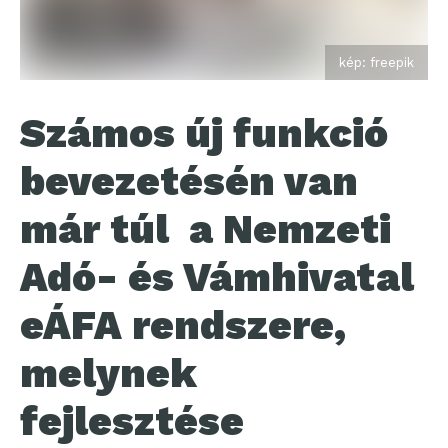
kép: freepik
Számos új funkció
bevezetésén van
már túl a Nemzeti
Adó- és Vámhivatal
eÁFA rendszere,
melynek
fejlesztése