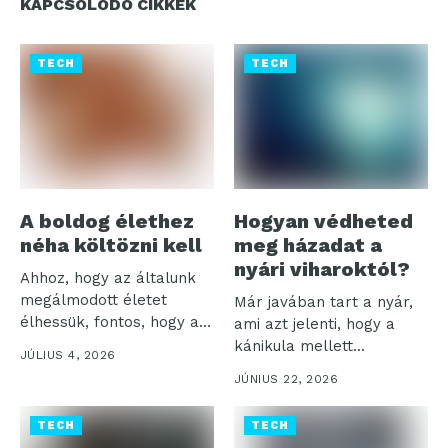
KAPCSOLÓDÓ CIKKEK
TECH
TECH
A boldog élethez
Hogyan védheted
néha költözni kell
meg házadat a
nyári viharoktól?
Ahhoz, hogy az általunk
megálmodott életet
Már javában tart a nyár,
élhessük, fontos, hogy a
ami azt jelenti, hogy a
mindennapjainkat a...
kánikula mellett...
JÚLIUS 4, 2026
JÚNIUS 22, 2026
TECH
TECH