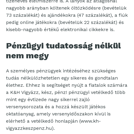
tizenéves élelmiszerre is. A lányok az átlagosnál
nagyobb arányban költenek öltözködésre (bevételük
73 százalékát) és ajándékokra (47 százalékát), a fiúk
pedig online játékokra (bevételük 22 százalékát) és
kisebb-nagyobb értékű elektronikai cikkekre is.
Pénzügyi tudatosság nélkül
nem megy
A személyes pénzügyek intézéséhez szükséges
tudás nélkülözhetetlen egy sikeres és gondtalan
élethez. Ehhez is segítséget nyújt a fiatalok számára
a K&H Vigyázz, kész, pénz! pénzügyi vetélkedő több
mint egy évtizede nagy sikerrel zajló
versenysorozata és a hozzá készült játékos
oktatóanyag, amely versenyidőszakon kívül is
elérhető a vetélkedő honlapján (www.kh-
vigyazzkeszpenz.hu).