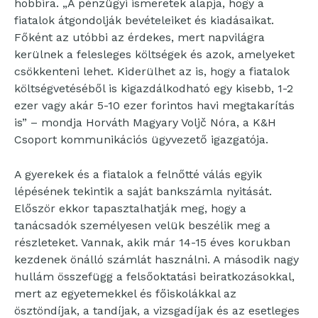
hobbira. „A pénzügyi ismeretek alapja, hogy a
fiatalok átgondolják bevételeiket és kiadásaikat.
Főként az utóbbi az érdekes, mert napvilágra
kerülnek a felesleges költségek és azok, amelyeket
csökkenteni lehet. Kiderülhet az is, hogy a fiatalok
költségvetéséből is kigazdálkodható egy kisebb, 1-2
ezer vagy akár 5-10 ezer forintos havi megtakarítás
is” – mondja Horváth Magyary Voljč Nóra, a K&H
Csoport kommunikációs ügyvezető igazgatója.
A gyerekek és a fiatalok a felnőtté válás egyik
lépésének tekintik a saját bankszámla nyitását.
Először ekkor tapasztalhatják meg, hogy a
tanácsadók személyesen velük beszélik meg a
részleteket. Vannak, akik már 14-15 éves korukban
kezdenek önálló számlát használni. A második nagy
hullám összefügg a felsőoktatási beiratkozásokkal,
mert az egyetemekkel és főiskolákkal az
ösztöndíjak, a tandíjak, a vizsgadíjak és az esetleges