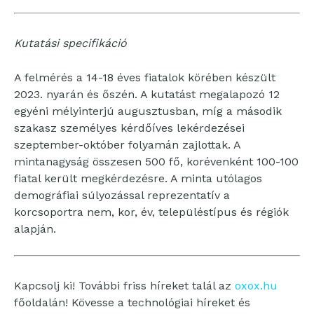
Kutatási specifikáció
A felmérés a 14-18 éves fiatalok körében készült
2023. nyarán és őszén. A kutatást megalapozó 12
egyéni mélyinterjú augusztusban, míg a második
szakasz személyes kérdőíves lekérdezései
szeptember-október folyamán zajlottak. A
mintanagyság összesen 500 fő, korévenként 100-100
fiatal került megkérdezésre. A minta utólagos
demográfiai súlyozással reprezentatív a
korcsoportra nem, kor, év, településtípus és régiók
alapján.
Kapcsolj ki! További friss híreket talál az
oxox.hu
főoldalán! Kövesse a technológiai híreket és