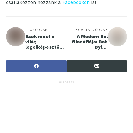
csatlakozzon hozzánk a
Facebookon
is!
ELŐZŐ CIKK
KÖVETKEZŐ CIKK
Ezek most a
A Modern Dal
világ
filozófiája: Bob
legelképesztőbb
Dylan
téglaépületei
bepillantást
enged kreatív
folyamatába
HIRDETÉS