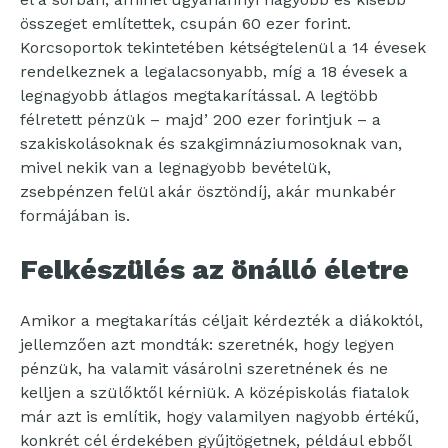
összeget említettek, csupán 60 ezer forint.
Korcsoportok tekintetében kétségtelenül a 14 évesek
rendelkeznek a legalacsonyabb, míg a 18 évesek a
legnagyobb átlagos megtakarítással. A legtöbb
félretett pénzük – majd’ 200 ezer forintjuk – a
szakiskolásoknak és szakgimnáziumosoknak van,
mivel nekik van a legnagyobb bevételük,
zsebpénzen felül akár ösztöndíj, akár munkabér
formájában is.
Felkészülés az önálló életre
Amikor a megtakarítás céljait kérdezték a diákoktól,
jellemzően azt mondták: szeretnék, hogy legyen
pénzük, ha valamit vásárolni szeretnének és ne
kelljen a szülőktől kérniük. A középiskolás fiatalok
már azt is említik, hogy valamilyen nagyobb értékű,
konkrét cél érdekében gyűjtögetnek, például ebből