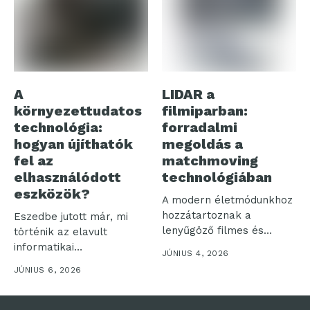
A
LIDAR a
környezettudatos
filmiparban:
technológia:
forradalmi
hogyan újíthatók
megoldás a
fel az
matchmoving
elhasználódott
technológiában
eszközök?
A modern életmódunkhoz
hozzátartoznak a
Eszedbe jutott már, mi
lenyűgöző filmes és
történik az elavult
televíziós produkciók,
informatikai
JÚNIUS 4, 2026
aminek következtében...
eszközeiddel? Az inkluzív
JÚNIUS 6, 2026
és...