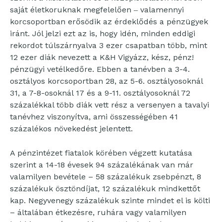
saját életkoruknak megfelelően ‒ valamennyi
korcsoportban erősödik az érdeklődés a pénzügyek
iránt. Jól jelzi ezt az is, hogy idén, minden eddigi
rekordot túlszárnyalva 3 ezer csapatban több, mint
12 ezer diák nevezett a K&H Vigyázz, kész, pénz!
pénzügyi vetélkedőre. Ebben a tanévben a 3-4.
osztályos korcsoportban 28, az 5-6. osztályosoknál
31, a 7-8-osoknál 17 és a 9-11. osztályosoknál 72
százalékkal több diák vett rész a versenyen a tavalyi
tanévhez viszonyítva, ami összességében 41
százalékos növekedést jelentett.
A pénzintézet fiatalok körében végzett kutatása
szerint a 14-18 évesek 94 százalékának van már
valamilyen bevétele – 58 százalékuk zsebpénzt, 8
százalékuk ösztöndíjat, 12 százalékuk mindkettőt
kap. Negyvenegy százalékuk szinte mindet el is költi
– általában étkezésre, ruhára vagy valamilyen