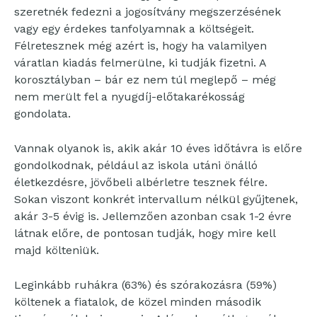
szeretnék fedezni a jogosítvány megszerzésének
vagy egy érdekes tanfolyamnak a költségeit.
Félretesznek még azért is, hogy ha valamilyen
váratlan kiadás felmerülne, ki tudják fizetni. A
korosztályban – bár ez nem túl meglepő – még
nem merült fel a nyugdíj-előtakarékosság
gondolata.
Vannak olyanok is, akik akár 10 éves időtávra is előre
gondolkodnak, például az iskola utáni önálló
életkezdésre, jövőbeli albérletre tesznek félre.
Sokan viszont konkrét intervallum nélkül gyűjtenek,
akár 3-5 évig is. Jellemzően azonban csak 1-2 évre
látnak előre, de pontosan tudják, hogy mire kell
majd költeniük.
Leginkább ruhákra (63%) és szórakozásra (59%)
költenek a fiatalok, de közel minden második