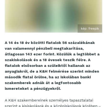
kép: freepik
A 14 és 18 év közötti fiatalok 56 százalékának
van valamennyi pénzbeli megtakarítása,
átlagosan 143 ezer forint. Közülük a legtöbbet a
szakiskolások és a 18 évesek teszik félre. A
fiatalok elsősorban a szüleiktől hallanak az
anyagiakról, de a K&H felmérése szerint minden
második fiatal örülne, ha az iskolában banki
szakemberek adnák át a legfontosabb
ismereteket a pénzügyekről.
A K&H szakembereinek személyes tapasztalatai
szerint a kisiskolások és a középiskolások körében ‒