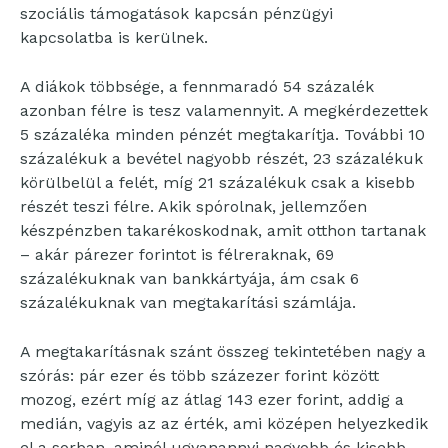
szociális támogatások kapcsán pénzügyi
kapcsolatba is kerülnek.
A diákok többsége, a fennmaradó 54 százalék
azonban félre is tesz valamennyit. A megkérdezettek
5 százaléka minden pénzét megtakarítja. További 10
százalékuk a bevétel nagyobb részét, 23 százalékuk
körülbelül a felét, míg 21 százalékuk csak a kisebb
részét teszi félre. Akik spórolnak, jellemzően
készpénzben takarékoskodnak, amit otthon tartanak
– akár párezer forintot is félreraknak, 69
százalékuknak van bankkártyája, ám csak 6
százalékuknak van megtakarítási számlája.
A megtakarításnak szánt összeg tekintetében nagy a
szórás: pár ezer és több százezer forint között
mozog, ezért míg az átlag 143 ezer forint, addig a
medián, vagyis az az érték, ami középen helyezkedik
el a sorban, aminél ugyanannyi nagyobb és kisebb