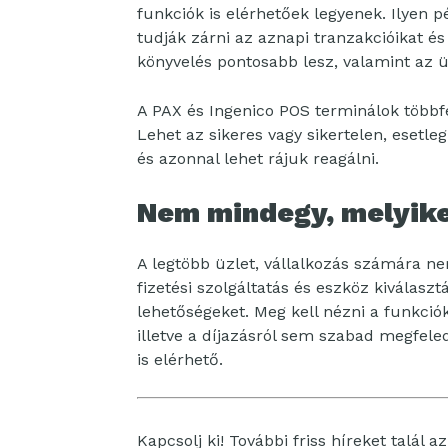
funkciók is elérhetőek legyenek. Ilyen p
tudják zárni az aznapi tranzakcióikat és
könyvelés pontosabb lesz, valamint az 
A PAX és Ingenico POS terminálok többfé
Lehet az sikeres vagy sikertelen, esetle
és azonnal lehet rájuk reagálni.
Nem mindegy, melyike
A legtöbb üzlet, vállalkozás számára ne
fizetési szolgáltatás és eszköz kiválaszt
lehetőségeket. Meg kell nézni a funkciók
illetve a díjazásról sem szabad megfe
is elérhető.
Kapcsolj ki! További friss híreket talál a