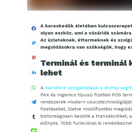
A kereskedők életében kulcsszerepet
olyan eszköz, ami a vásárlók számára 
Az üzleteknek, éttermeknek és szolgá
megoldásokra van szükségük, hogy ezz
Terminál és terminál 
lehet
A
Worldline szolgáltatásai a BizPay segí
PAX és Ingenico típusú fizetési POS ter
rendszerek modern csúcstechnológiáját k
fizetéseket, illetve mobilfizetési megol
biztonságosan kezelik a tranzakciókat, 
előnyös. Több funkcióval is rendelkezne