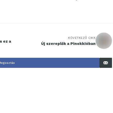
KÖVETKEZŐ CIKK
s ez a
Új szereplők a Pinokkióban
Megosztás