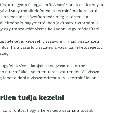
tés, ami gyors és egyszerű. A vásárlónak csak annyi a
tyával vagy mobiltelefonnal a terminálon keresztül
s azonosítást követően már meg is történik a
lói élmény is nagymértékben javítható. Sztornóra is
y egy tranzakciót vissza kell vonni vagy módosítani.
gyleteket is képesek visszavonni, majd visszafizetni
ntos, ha a vásárló visszalép a vásárlás lehetőségétől,
szeg.
z ügyfelek visszakapják a megvásárolt termék,
en a termékkel, véletlenül rosszat rendelt és vissza
 lehet oldani a visszatérítést a POS terminálokon
rűen tudja kezelni
n az is fontos, hogy a kereskedő számára további