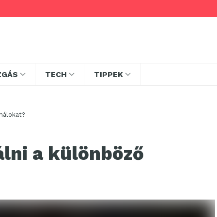
ZGÁS
TECH
TIPPEK
nálokat?
álni a különböző