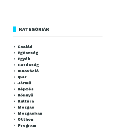
KATEGÓRIÁK
Család
Egészség
Egyéb
Gazdaság
Innováció
Ipar
Jármű
Képzés
Könnyű
Kultúra
Mozgás
Mozgásban
Otthon
Program