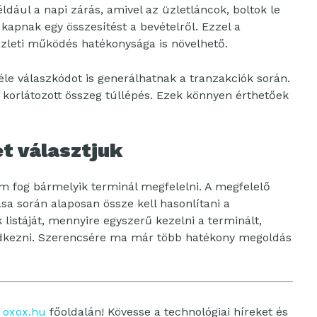
éldául a napi zárás, amivel az üzletláncok, boltok le
 kapnak egy összesítést a bevételről. Ezzel a
üzleti működés hatékonysága is növelhető.
le válaszkódot is generálhatnak a tranzakciók során.
g korlátozott összeg túllépés. Ezek könnyen érthetőek
t választjuk
m fog bármelyik terminál megfelelni. A megfelelő
ása során alaposan össze kell hasonlítani a
 listáját, mennyire egyszerű kezelni a terminált,
ledkezni. Szerencsére ma már több hatékony megoldás
z
oxox.hu
főoldalán! Kövesse a technológiai híreket és