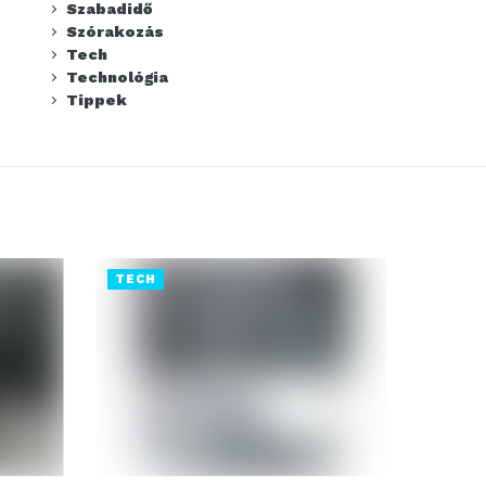
Szabadidő
Szórakozás
Tech
Technológia
Tippek
TECH