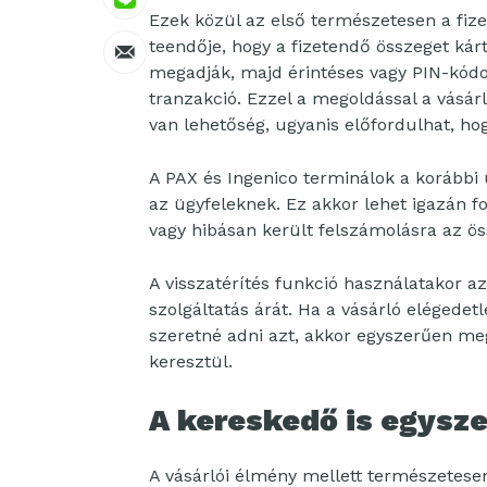
Ezek közül az első természetesen a fize
teendője, hogy a fizetendő összeget kár
megadják, majd érintéses vagy PIN-kódo
tranzakció. Ezzel a megoldással a vásár
van lehetőség, ugyanis előfordulhat, hog
A PAX és Ingenico terminálok a korábbi ü
az ügyfeleknek. Ez akkor lehet igazán fo
vagy hibásan került felszámolásra az ös
A visszatérítés funkció használatakor a
szolgáltatás árát. Ha a vásárló elégedetl
szeretné adni azt, akkor egyszerűen meg
keresztül.
A kereskedő is egysze
A vásárlói élmény mellett természetese