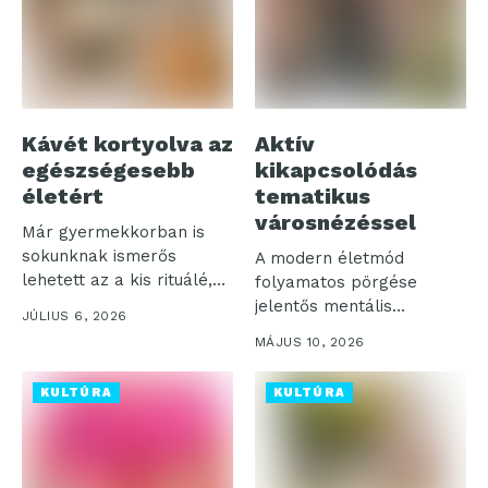
Kávét kortyolva az
Aktív
egészségesebb
kikapcsolódás
életért
tematikus
városnézéssel
Már gyermekkorban is
sokunknak ismerős
A modern életmód
lehetett az a kis rituálé,
folyamatos pörgése
amikor a...
jelentős mentális
JÚLIUS 6, 2026
terhelést jelent, amit a
MÁJUS 10, 2026
hírek...
KULTÚRA
KULTÚRA