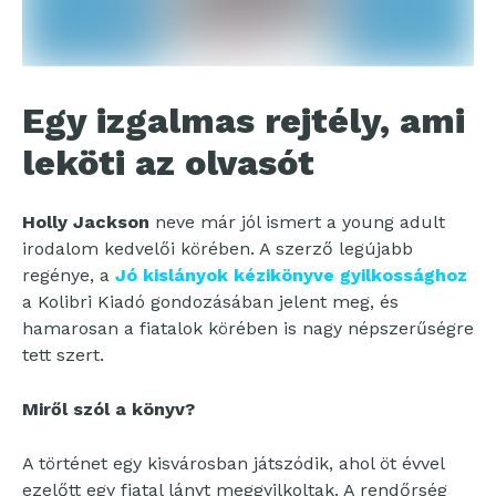
Egy izgalmas rejtély, ami
leköti az olvasót
Holly Jackson
neve már jól ismert a young adult
irodalom kedvelői körében. A szerző legújabb
regénye, a
Jó kislányok kézikönyve gyilkossághoz
a Kolibri Kiadó gondozásában jelent meg, és
hamarosan a fiatalok körében is nagy népszerűségre
tett szert.
Miről szól a könyv?
A történet egy kisvárosban játszódik, ahol öt évvel
ezelőtt egy fiatal lányt meggyilkoltak. A rendőrség