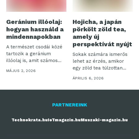
Geránium illóolaj:
Hojicha, a japán
hogyan használd a
pörkölt zöld tea,
mindennapokban
amely új
perspektívát nyújt
A természet csodái közé
tartozik a geránium
Sokak számára ismerős
illóolaj is, amit számos
lehet az érzés, amikor
módon...
egy zöld tea túlzottan
MÁJUS 2, 2026
„füves”...
ÁPRILIS 6, 2026
PARTNEREINK
Technokrata.hu
IoTmagazin.hu
Muszaki-magazin.hu