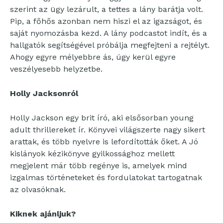
szerint az ügy lezárult, a tettes a lány barátja volt.
Pip, a főhős azonban nem hiszi el az igazságot, és
saját nyomozásba kezd. A lány podcastot indít, és a
hallgatók segítségével próbálja megfejteni a rejtélyt.
Ahogy egyre mélyebbre ás, úgy kerül egyre
veszélyesebb helyzetbe.
Holly Jacksonról
Holly Jackson egy brit író, aki elsősorban young
adult thrillereket ír. Könyvei világszerte nagy sikert
arattak, és több nyelvre is lefordították őket. A Jó
kislányok kézikönyve gyilkossághoz mellett
megjelent már több regénye is, amelyek mind
izgalmas történeteket és fordulatokat tartogatnak
az olvasóknak.
Kiknek ajánljuk?