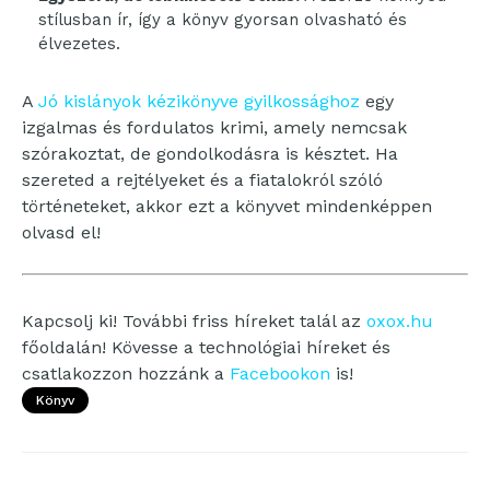
stílusban ír, így a könyv gyorsan olvasható és
élvezetes.
A
Jó kislányok kézikönyve gyilkossághoz
egy
izgalmas és fordulatos krimi, amely nemcsak
szórakoztat, de gondolkodásra is késztet. Ha
szereted a rejtélyeket és a fiatalokról szóló
történeteket, akkor ezt a könyvet mindenképpen
olvasd el!
Kapcsolj ki! További friss híreket talál az
oxox.hu
főoldalán! Kövesse a technológiai híreket és
csatlakozzon hozzánk a
Facebookon
is!
Könyv