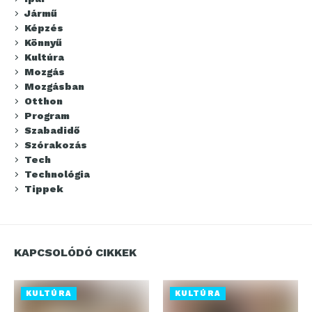
Jármű
Képzés
Könnyű
Kultúra
Mozgás
Mozgásban
Otthon
Program
Szabadidő
Szórakozás
Tech
Technológia
Tippek
KAPCSOLÓDÓ CIKKEK
KULTÚRA
KULTÚRA