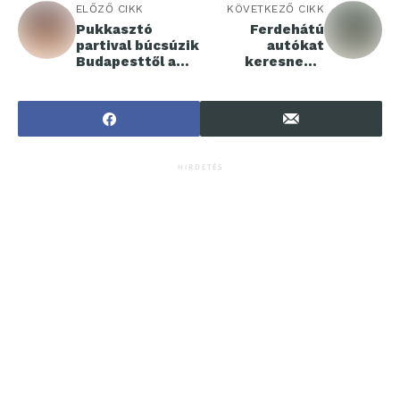
ELŐZŐ CIKK
KÖVETKEZŐ CIKK
Pukkasztó
Ferdehátú
partival búcsúzik
autókat
Budapesttől a
keresnek a
LUFILAND
magyarok
kiállítás
HIRDETÉS