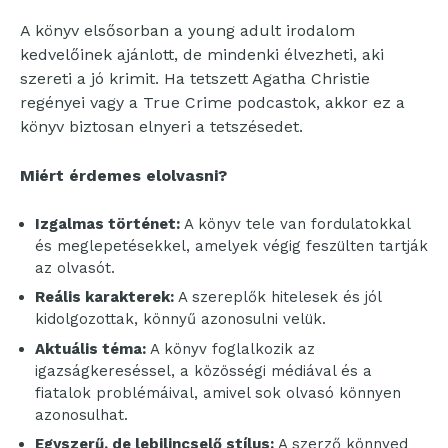
A könyv elsősorban a young adult irodalom
kedvelőinek ajánlott, de mindenki élvezheti, aki
szereti a jó krimit. Ha tetszett Agatha Christie
regényei vagy a True Crime podcastok, akkor ez a
könyv biztosan elnyeri a tetszésedet.
Miért érdemes elolvasni?
Izgalmas történet:
A könyv tele van fordulatokkal
és meglepetésekkel, amelyek végig feszülten tartják
az olvasót.
Reális karakterek:
A szereplők hitelesek és jól
kidolgozottak, könnyű azonosulni velük.
Aktuális téma:
A könyv foglalkozik az
igazságkereséssel, a közösségi médiával és a
fiatalok problémáival, amivel sok olvasó könnyen
azonosulhat.
Egyszerű, de lebilincselő stílus:
A szerző könnyed