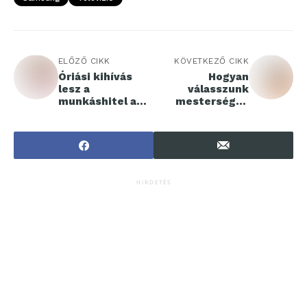
ELŐZŐ CIKK
KÖVETKEZŐ CIKK
Óriási kihívás
Hogyan
lesz a
válasszunk
munkáshitel a
mesterséges
személyi kölcsön
intelligenciát
piacnak
okosan?
HIRDETÉS