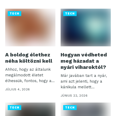
TECH
TECH
A boldog élethez
Hogyan védheted
néha költözni kell
meg házadat a
nyári viharoktól?
Ahhoz, hogy az általunk
megálmodott életet
Már javában tart a nyár,
élhessük, fontos, hogy a
ami azt jelenti, hogy a
mindennapjainkat a...
kánikula mellett...
JÚLIUS 4, 2026
JÚNIUS 22, 2026
TECH
TECH