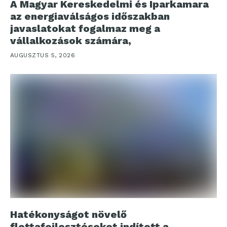
A Magyar Kereskedelmi és Iparkamara
az energiaválságos időszakban
javaslatokat fogalmaz meg a
vállalkozások számára,
AUGUSZTUS 5, 2026
Hatékonyságot növelő
flottafejlesztéseket indított a