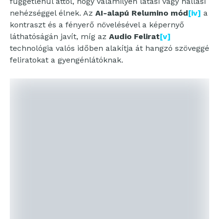
függetlenül attól, hogy valamilyen látási vagy hallási
nehézséggel élnek. Az
AI-alapú Relumino mód
[iv]
a
kontraszt és a fényerő növelésével a képernyő
láthatóságán javít, míg az
Audio Felirat
[v]
technológia valós időben alakítja át hangzó szöveggé
feliratokat a gyengénlátóknak.