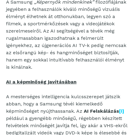
A Samsung
„Képernyők mindenkinek”
filozófiájának
jegyében a felhasználók kiváló minőségű vizuális
élményt élhetnek át otthonukban, legyen szó a
filmek, a sportmérkőzések vagy a videojátékok
szerelmeseiről. Az AI segítségével a tévék még
rugalmasabban igazodhatnak a felmerült
igényekhez, az újgenerációs AI TV-k pedig nemcsak
az elsőrangú kép- és hangminőséget biztosítják,
hanem egy sokkal intuitívabb felhasználói élményt
is kínálnak.
AI a képminőség javításában
A mesterséges intelligencia kulcsszerepet játszik
abban, hogy a Samsung tévéi kiemelkedő
képminőséget nyújthassanak. Az
AI Felskálázás
[i]
például a gyengébb minőségű, régebben készített
felvételek minőségét javítja fel, így akár a VHS-ekről
bedigitalizált videók vagy DVD-k képe is élesebbé és