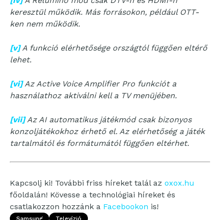
[iv]
A Relumino mód csak DTV-n és HDMI-n
keresztül működik. Más forrásokon, például OTT-
ken nem működik.
[v]
A funkció elérhetősége országtól függően eltérő
lehet.
[vi]
Az Active Voice Amplifier Pro funkciót a
használathoz aktiválni kell a TV menüjében.
[vii]
Az AI automatikus játékmód csak bizonyos
konzoljátékokhoz érhető el. Az elérhetőség a játék
tartalmától és formátumától függően eltérhet.
Kapcsolj ki! További friss híreket talál az
oxox.hu
főoldalán! Kövesse a technológiai híreket és
csatlakozzon hozzánk a
Facebookon
is!
Samsung
Televízió