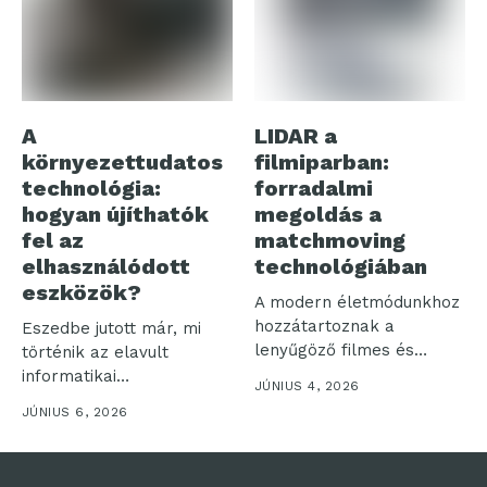
A
LIDAR a
környezettudatos
filmiparban:
technológia:
forradalmi
hogyan újíthatók
megoldás a
fel az
matchmoving
elhasználódott
technológiában
eszközök?
A modern életmódunkhoz
hozzátartoznak a
Eszedbe jutott már, mi
lenyűgöző filmes és
történik az elavult
televíziós produkciók,
informatikai
JÚNIUS 4, 2026
aminek következtében...
eszközeiddel? Az inkluzív
JÚNIUS 6, 2026
és...