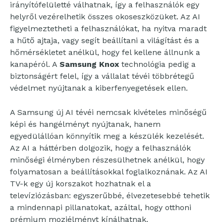
irányítófelületté válhatnak, így a felhasználók egy
helyről vezérelhetik összes okoseszközüket. Az AI
figyelmeztetheti a felhasználókat, ha nyitva maradt
a hűtő ajtaja, vagy segít beállítani a világítást és a
hőmérsékletet anélkül, hogy fel kellene állnunk a
kanapéról. A
Samsung Knox
technológia pedig a
biztonságért felel, így a vállalat tévéi többrétegű
védelmet nyújtanak a kiberfenyegetések ellen.
A Samsung új AI tévéi nemcsak kivételes minőségű
képi és hangélményt nyújtanak, hanem
egyedülállóan könnyítik meg a készülék kezelését.
Az AI a háttérben dolgozik, hogy a felhasználók
minőségi élményben részesülhetnek anélkül, hogy
folyamatosan a beállításokkal foglalkoznának. Az AI
TV-k egy új korszakot hozhatnak el a
televíziózásban: egyszerűbbé, élvezetesebbé tehetik
a mindennapi pillanatokat, azáltal, hogy otthoni
prémium moziélményt kínálhatnak.