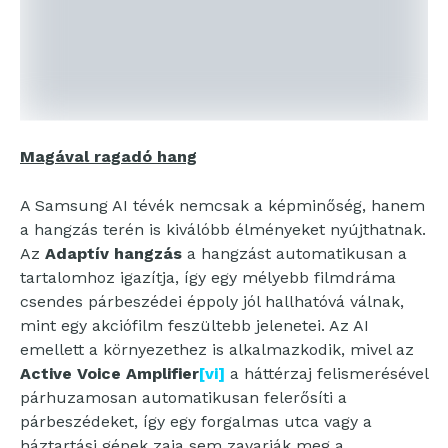
Magával ragadó hang
A Samsung AI tévék nemcsak a képminőség, hanem
a hangzás terén is kiválóbb élményeket nyújthatnak.
Az
Adaptív hangzás
a hangzást automatikusan a
tartalomhoz igazítja, így egy mélyebb filmdráma
csendes párbeszédei éppoly jól hallhatóvá válnak,
mint egy akciófilm feszültebb jelenetei. Az AI
emellett a környezethez is alkalmazkodik, mivel az
Active Voice Amplifier
[vi]
a háttérzaj felismerésével
párhuzamosan automatikusan felerősíti a
párbeszédeket, így egy forgalmas utca vagy a
háztartási gépek zaja sem zavarják meg a