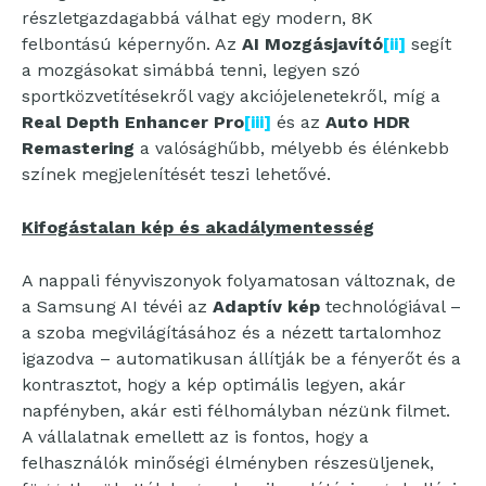
részletgazdagabbá válhat egy modern, 8K
felbontású képernyőn. Az
AI Mozgásjavító
[ii]
segít
a mozgásokat simábbá tenni, legyen szó
sportközvetítésekről vagy akciójelenetekről, míg a
Real Depth Enhancer Pro
[iii]
és az
Auto HDR
Remastering
a valósághűbb, mélyebb és élénkebb
színek megjelenítését teszi lehetővé.
Kifogástalan kép és akadálymentesség
A nappali fényviszonyok folyamatosan változnak, de
a Samsung AI tévéi az
Adaptív kép
technológiával –
a szoba megvilágításához és a nézett tartalomhoz
igazodva – automatikusan állítják be a fényerőt és a
kontrasztot, hogy a kép optimális legyen, akár
napfényben, akár esti félhomályban nézünk filmet.
A vállalatnak emellett az is fontos, hogy a
felhasználók minőségi élményben részesüljenek,