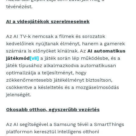
tévénézést.
AI a videojátékok szerelmeseinek
Az AI TV-k nemcsak a filmek és sorozatok
kedvelőinek nyújtanak élményt, hanem a gamerek
számára is előnyöket kínálnak. Az
AI automatikus
játékmód
[vii]
a játék során lép működésbe, és a
játék típusához alkalmazkodva automatikusan
optimalizálja a teljesítményt, hogy
zökkenőmentesebb játékélményt biztosítson,
csökkentve a késleltetés és a mozgáselmosódás
jelenségét.
Okosabb otthon, egyszerűbb vezérlés
Az AI segítségével a Samsung tévéi a SmartThings
platformon keresztül intelligens otthoni