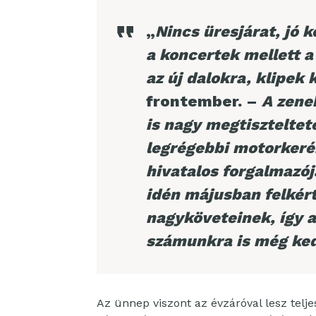
„
Nincs üresjárat, jó 
a koncertek mellett 
az új dalokra, klipek 
frontember. –
A zene
is nagy megtiszteltet
legrégebbi motorkeré
hivatalos forgalmazój
idén májusban felkér
nagyköveteinek, így 
számunkra is még ked
Az ünnep viszont az évzáróval lesz telje