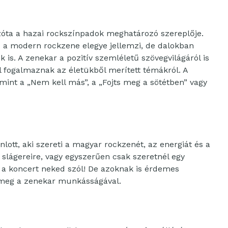
óta a hazai rockszínpadok meghatározó szereplője.
s a modern rockzene elegye jellemzi, de dalokban
s. A zenekar a pozitív szemléletű szövegvilágáról is
l fogalmaznak az életükből merített témákról. A
mint a „Nem kell más”, a „Fojts meg a sötétben” vagy
ott, aki szereti a magyar rockzenét, az energiát és a
 slágereire, vagy egyszerűen csak szeretnél egy
ez a koncert neked szól! De azoknak is érdemes
 meg a zenekar munkásságával.