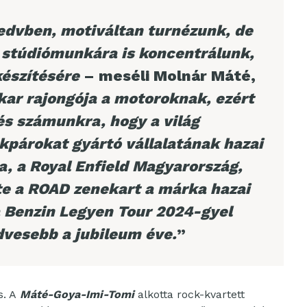
kedvben, motiváltan turnézunk, de
a stúdiómunkára is koncentrálunk,
készítésére
– meséli Molnár Máté,
kar rajongója a motoroknak, ezért
és számunkra, hogy a világ
kpárokat gyártó vállalatának hazai
a, a Royal Enfield Magyarország,
te a ROAD zenekart a márka hazai
a Benzin Legyen Tour 2024-gyel
vesebb a jubileum éve.
”
s. A
Máté-Goya-Imi-Tomi
alkotta rock-kvartett