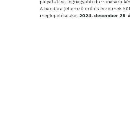
pályafutása legnagyobb durranására kés
A bandára jellemző erő és érzelmek kü
meglepetésekkel
2024. december 28-á