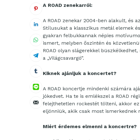
A ROAD zenekarról:
A ROAD zenekar 2004-ben alakult, és az
Stílusukat a klasszikus metál elemek é
gyakran felbukkannak népies motívumok i
ismert, melyben őszintén és közvetlenü
ROAD olyan slágerekkel büszkélkedhet, 
a „Világcsavargó”.
Kiknek ajánljuk a koncertet?
A ROAD koncertje mindenki számára ajánl
jókedvet. Ha te is emlékszel a ROAD régi
felejthetetlen rockestét tölteni, akkor 
eljönniük, akik csak most ismerkednek
Miért érdemes elmenni a koncertre?