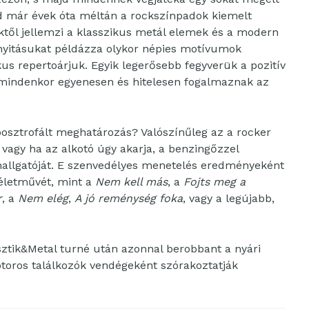
ad már évek óta méltán a rockszínpadok kiemelt
ektől jellemzi a klasszikus metál elemek és a modern
 nyitásukat példázza olykor népies motívumok
us repertoárjuk. Egyik legerősebb fegyverük a pozitív
mindenkor egyenesen és hitelesen fogalmaznak az
posztrofált meghatározás? Valószínűleg az a rocker
, vagy ha az alkotó úgy akarja, a benzingőzzel
 hallgatóját. E szenvedélyes menetelés eredményeként
 életművét, mint a
Nem kell más
, a
Fojts meg a
r
, a
Nem elég
,
A jó reménység foka
, vagy a legújabb,
usztik&Metal turné után azonnal berobbant a nyári
otoros találkozók vendégeként szórakoztatják