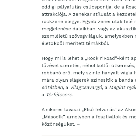
eddigi pályafutás csúcspontja, de a Ro
attrakciója. A zenekar stílusát a kezdet
rockzene elegye. Egyéb zenei utak felé
megjelenése dalaikban, vagy az akusztik
szemléletű szövegviláguk, amelyekben 
életükből merített témákból.
Hogy mi is lehet a „Rock’n’Road”-ként a
tűzével szeretés, néhol költői útkeresés
robbanó erő, mely szinte hanyatt vágja
mára olyan slágerek színesítik a banda
sötétben
, a
Világcsavargó
, a
Megint nyá
a
Térfélcsere
.
A sikeres tavaszi „Első felvonás” az Ak
„Második”, amelyben a fesztiválok és m
közönségüket. –