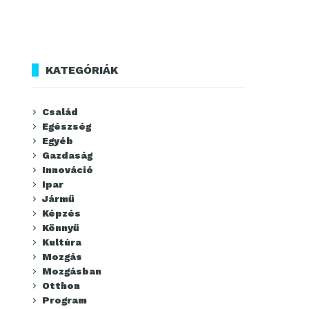
KATEGÓRIÁK
Család
Egészség
Egyéb
Gazdaság
Innováció
Ipar
Jármű
Képzés
Könnyű
Kultúra
Mozgás
Mozgásban
Otthon
Program