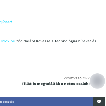
m/road
z
oxox.hu
főoldalán! Kövesse a technológiai híreket és
KÖVETKEZŐ CIKK
Tillát is megtalálták a netes csalók!
Megosztás