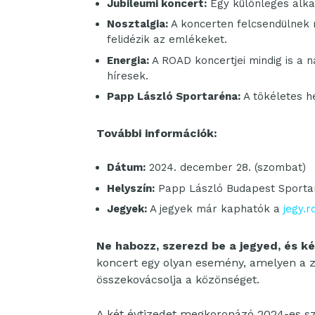
Jubileumi koncert:
Egy különleges alka
Nosztalgia:
A koncerten felcsendülnek 
felidézik az emlékeket.
Energia:
A ROAD koncertjei mindig is a n
híresek.
Papp László Sportaréna:
A tökéletes h
További információk:
Dátum:
2024. december 28. (szombat)
Helyszín:
Papp László Budapest Sporta
Jegyek:
A jegyek már kaphatók a
jegy.r
Ne habozz, szerezd be a jegyed, és ké
koncert egy olyan esemény, amelyen a z
összekovácsolja a közönséget.
A két évtizedet megkoronázó 2024-es s