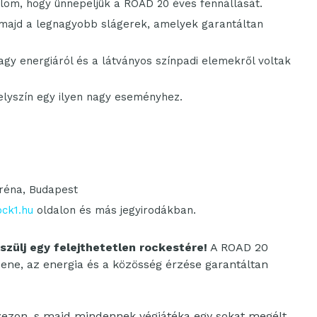
lom, hogy ünnepeljük a ROAD 20 éves fennállását.
majd a legnagyobb slágerek, amelyek garantáltan
agy energiáról és a látványos színpadi elemekről voltak
elyszín egy ilyen nagy eseményhez.
réna, Budapest
ock1.hu
oldalon és más jegyirodákban.
szülj egy felejthetetlen rockestére!
A ROAD 20
ene, az energia és a közösség érzése garantáltan
zezon, s majd mindennek végjátéka egy sokat megélt