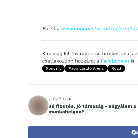
Forrás:
www.budapestarena.hu/progra
Kapcsolj ki! További friss híreket talál a
csatlakozzon hozzánk a
Facebookon
is!
Koncert
Papp László Aréna
Road
ELŐZŐ CIKK
Jó fizetés, jó társaság - vágyálom a
munkahelyen?