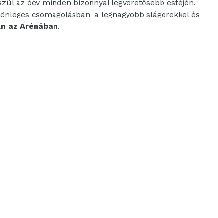
zül az óév minden bizonnyal legveretősebb estéjén.
lönleges csomagolásban, a legnagyobb slágerekkel és
n az Arénában
.