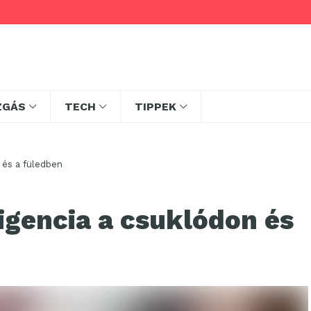
ZGÁS
TECH
TIPPEK
 és a füledben
igencia a csuklódon és