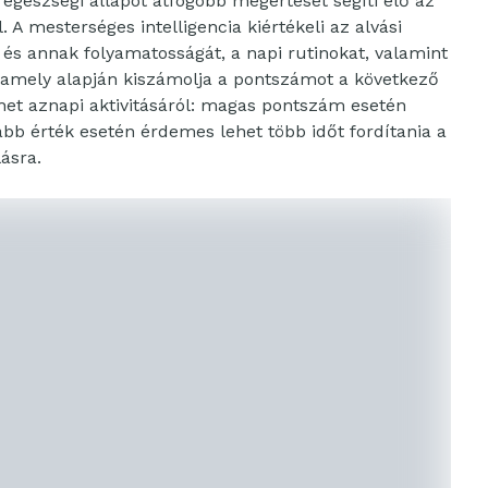
egészségi állapot átfogóbb megértését segíti elő az
A mesterséges intelligencia kiértékeli az alvási
 és annak folyamatosságát, a napi rutinokat, valamint
 amely alapján kiszámolja a pontszámot a következő
het aznapi aktivitásáról: magas pontszám esetén
abb érték esetén érdemes lehet több időt fordítania a
lásra.