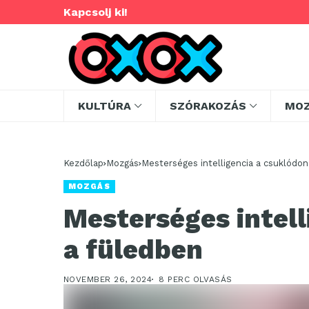
Kapcsolj ki!
KULTÚRA
SZÓRAKOZÁS
MO
Kezdőlap
Mozgás
Mesterséges intelligencia a csuklódon
MOZGÁS
Mesterséges intell
a füledben
NOVEMBER 26, 2024
8 PERC OLVASÁS