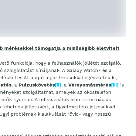
b mérésekkel támogatja a minőségibb életvitelt
ő funkciója, hogy a felhasználók jóllétét szolgáló,
 szolgáltatást kínáljanak. A Galaxy Watch7 és a
lőkkel és AI-alapú algoritmusokkal egészültek ki,
etés
, a
Pulzuskövetés
[ii]
, a
Vérnyomásmérés
[iii]
is
ényeket szolgáltathat, amelyek az okostelefon
etők nyomon. A felhasználók ezen információk
ehetnek jóllétükért, a figyelmeztető jelzésekkel
gyi problémák kialakulását rövid- vagy hosszú