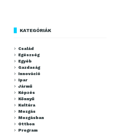
KATEGÓRIÁK
Család
Egészség
Egyéb
Gazdaság
Innováció
Ipar
Jármű
Képzés
Könnyű
Kultúra
Mozgás
Mozgásban
Otthon
Program