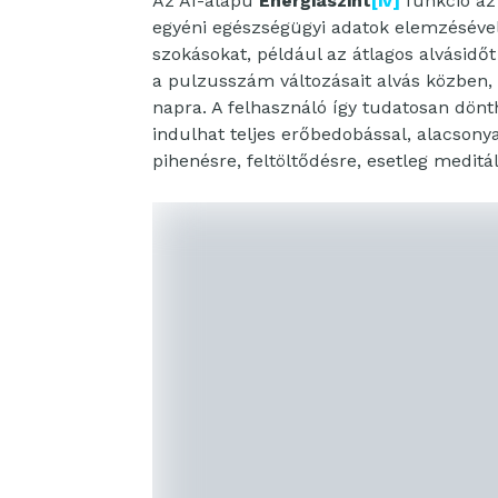
Az AI-alapú
Energiaszint
[iv]
funkció az 
egyéni egészségügyi adatok elemzésével. 
szokásokat, például az átlagos alvásidőt
a pulzusszám változásait alvás közben,
napra. A felhasználó így tudatosan dönt
indulhat teljes erőbedobással, alacsony
pihenésre, feltöltődésre, esetleg meditá