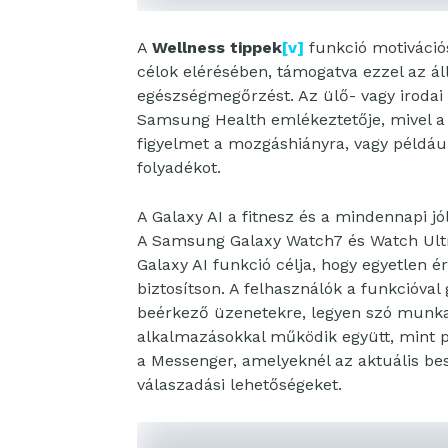
A
Wellness tippek
[v]
funkció motivációs
célok elérésében, támogatva ezzel az ál
egészségmegőrzést. Az ülő- vagy irodai
Samsung Health emlékeztetője, mivel a k
figyelmet a mozgáshiányra, vagy példáu
folyadékot.
A Galaxy AI a fitnesz és a mindennapi jó
A Samsung Galaxy Watch7 és Watch Ult
Galaxy AI funkció célja, hogy egyetlen ér
biztosítson. A felhasználók a funkcióval
beérkező üzenetekre, legyen szó munka
alkalmazásokkal működik együtt, mint 
a Messenger, amelyeknél az aktuális be
válaszadási lehetőségeket.