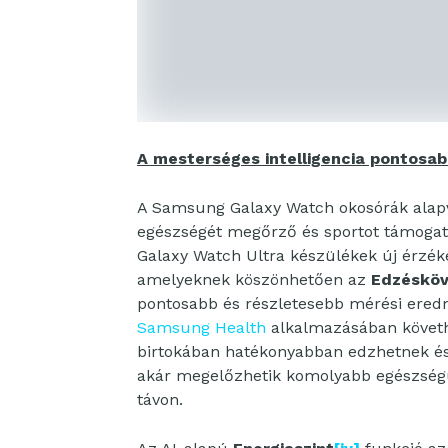
A mesterséges intelligencia pontosab
A Samsung Galaxy Watch okosórák alapvet
egészségét megőrző és sportot támogató
Galaxy Watch Ultra készülékek új érzéke
amelyeknek köszönhetően az
Edzésköv
pontosabb és részletesebb mérési eredm
Samsung Health
alkalmazásában követh
birtokában hatékonyabban edzhetnek és t
akár megelőzhetik komolyabb egészségü
távon.