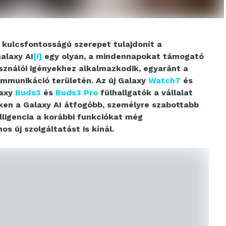
kulcsfontosságú szerepet tulajdonít a
Galaxy AI
[i]
egy olyan, a mindennapokat támogató
asználói igényekhez alkalmazkodik, egyaránt a
ommunikáció területén. Az új Galaxy
Watch7
és
laxy
Buds3
és
Buds3 Pro
fülhallgatók a vállalat
eken a Galaxy AI átfogóbb, személyre szabottabb
lligencia a korábbi funkciókat még
s új szolgáltatást is kínál.