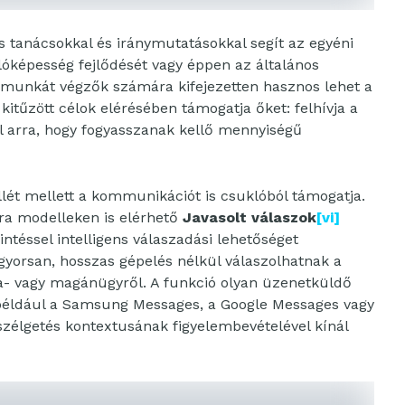
 tanácsokkal és iránymutatásokkal segít az egyéni
lóképesség fejlődését vagy éppen az általános
 munkát végzők számára kifejezetten hasznos lehet a
itűzött célok elérésében támogatja őket: felhívja a
l arra, hogy fogyasszanak kellő mennyiségű
llét mellett a kommunikációt is csuklóból támogatja.
ra modelleken is elérhető
Javasolt válaszok
[vi]
intéssel intelligens válaszadási lehetőséget
 gyorsan, hosszas gépelés nélkül válaszolhatnak a
- vagy magánügyről. A funkció olyan üzenetküldő
például a Samsung Messages, a Google Messages vagy
szélgetés kontextusának figyelembevételével kínál