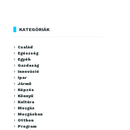
KATEGÓRIÁK
Család
Egészség
Egyéb
Gazdaság
Innováció
Ipar
Jármű
Képzés
Könnyű
Kultúra
Mozgás
Mozgásban
Otthon
Program