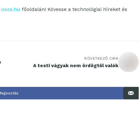
z
oxox.hu
főoldalán! Kövesse a technológiai híreket és
KÖVETKEZŐ CIKK
a
A testi vágyak nem ördögtől valók
Megosztás