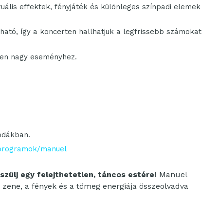
uális effektek, fényjáték és különleges színpadi elemek
ató, így a koncerten hallhatjuk a legfrissebb számokat
lyen nagy eseményhez.
odákban.
programok/manuel
szülj egy felejthetetlen, táncos estére!
Manuel
 zene, a fények és a tömeg energiája összeolvadva