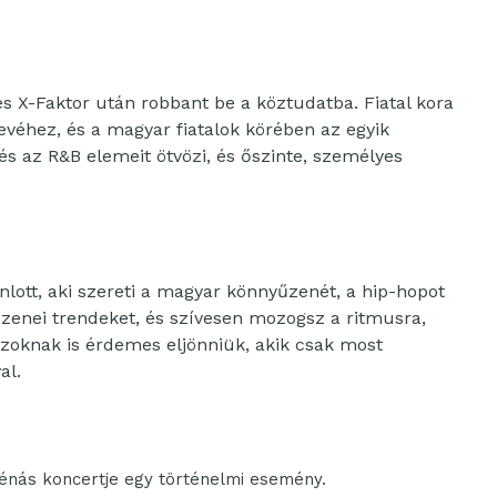
s X-Faktor után robbant be a köztudatba. Fiatal kora
evéhez, és a magyar fiatalok körében az egyik
és az R&B elemeit ötvözi, és őszinte, személyes
lott, aki szereti a magyar könnyűzenét, a hip-hopot
 zenei trendeket, és szívesen mozogsz a ritmusra,
azoknak is érdemes eljönniük, akik csak most
al.
énás koncertje egy történelmi esemény.