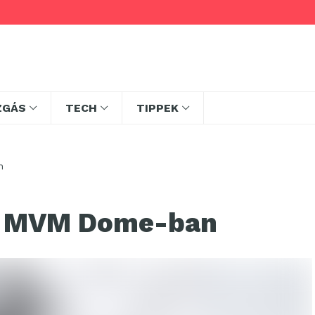
ZGÁS
TECH
TIPPEK
n
z MVM Dome-ban