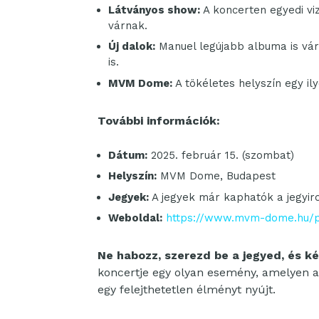
Látványos show:
A koncerten egyedi viz
várnak.
Új dalok:
Manuel legújabb albuma is várh
is.
MVM Dome:
A tökéletes helyszín egy i
További információk:
Dátum:
2025. február 15. (szombat)
Helyszín:
MVM Dome, Budapest
Jegyek:
A jegyek már kaphatók a jegyir
Weboldal:
https://www.mvm-dome.hu/
Ne habozz, szerezd be a jegyed, és ké
koncertje egy olyan esemény, amelyen a
egy felejthetetlen élményt nyújt.