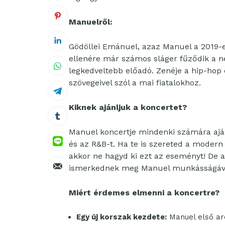
Manuelről:
Gödöllei Emánuel, azaz Manuel a 2019-e
ellenére már számos sláger fűződik a n
legkedveltebb előadó. Zenéje a hip-hop 
szövegeivel szól a mai fiatalokhoz.
Kiknek ajánljuk a koncertet?
Manuel koncertje mindenki számára aján
és az R&B-t. Ha te is szereted a modern
akkor ne hagyd ki ezt az eseményt! De 
ismerkednek meg Manuel munkásságáv
Miért érdemes elmenni a koncertre?
Egy új korszak kezdete:
Manuel első ar