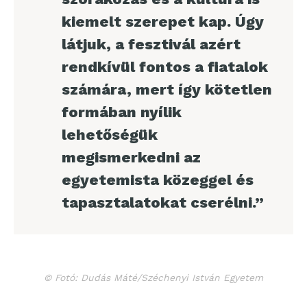
kiemelt szerepet kap. Úgy
látjuk, a fesztivál azért
rendkívül fontos a fiatalok
számára, mert így kötetlen
formában nyílik
lehetőségük
megismerkedni az
egyetemista közeggel és
tapasztalatokat cserélni.”
© Fotó: Dudás Máté/Széchenyi István Egyetem