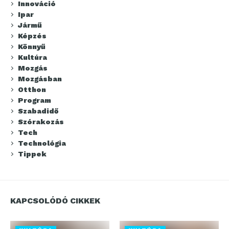
Innováció
Ipar
Jármű
Képzés
Könnyű
Kultúra
Mozgás
Mozgásban
Otthon
Program
Szabadidő
Szórakozás
Tech
Technológia
Tippek
KAPCSOLÓDÓ CIKKEK