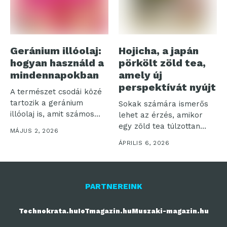
Geránium illóolaj:
Hojicha, a japán
hogyan használd a
pörkölt zöld tea,
mindennapokban
amely új
perspektívát nyújt
A természet csodái közé
tartozik a geránium
Sokak számára ismerős
illóolaj is, amit számos
lehet az érzés, amikor
módon...
egy zöld tea túlzottan
MÁJUS 2, 2026
„füves”...
ÁPRILIS 6, 2026
PARTNEREINK
Technokrata.hu
IoTmagazin.hu
Muszaki-magazin.hu