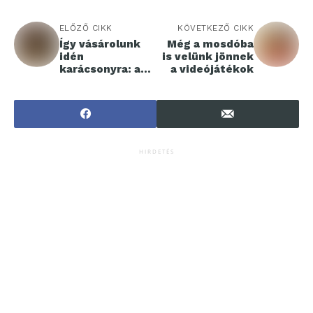
ELŐZŐ CIKK
KÖVETKEZŐ CIKK
Így vásárolunk
Még a mosdóba
idén
is velünk jönnek
karácsonyra: a
a videójátékok
magyarok 47%-a
praktikus
ajándékokra
esküszik
HIRDETÉS