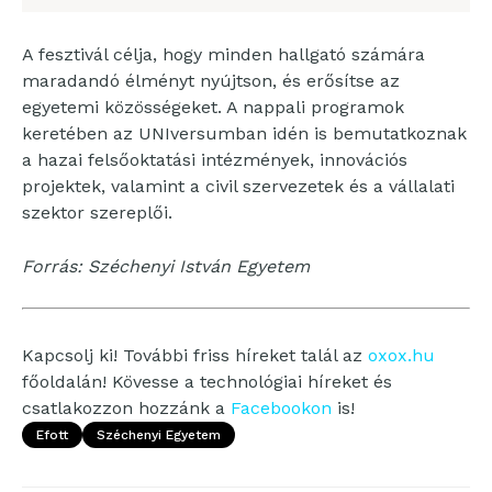
A fesztivál célja, hogy minden hallgató számára
maradandó élményt nyújtson, és erősítse az
egyetemi közösségeket. A nappali programok
keretében az UNIversumban idén is bemutatkoznak
a hazai felsőoktatási intézmények, innovációs
projektek, valamint a civil szervezetek és a vállalati
szektor szereplői.
Forrás: Széchenyi István Egyetem
Kapcsolj ki! További friss híreket talál az
oxox.hu
főoldalán! Kövesse a technológiai híreket és
csatlakozzon hozzánk a
Facebookon
is!
Efott
Széchenyi Egyetem