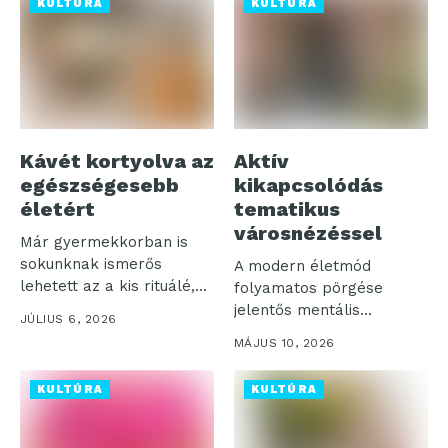
KULTÚRA
KULTÚRA
Kávét kortyolva az
Aktív
egészségesebb
kikapcsolódás
életért
tematikus
városnézéssel
Már gyermekkorban is
sokunknak ismerős
A modern életmód
lehetett az a kis rituálé,
folyamatos pörgése
amikor a...
jelentős mentális
JÚLIUS 6, 2026
terhelést jelent, amit a
MÁJUS 10, 2026
hírek...
KULTÚRA
KULTÚRA