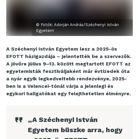
© Fotók: Adorján András/Széchenyi István
Egyetem
A Széchenyi István Egyetem lesz a 2025-ös
EFOTT házigazdája – jelentették be a szervezők.
A jövőre július 9–13. között megtartott EFOTT az
egyetemisták fesztiváljaként már évtizedek óta
a nyár egyik legkedveltebb rendezvénye, 2025-
ben is a Velencei-tónál várja a jelenlegi és
egykori hallgatókat egy felejthetetlen élményre.
„A Széchenyi István
Egyetem büszke arra, hogy