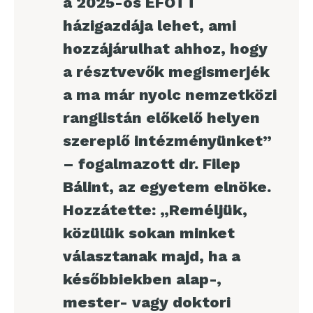
a 2025-ös EFOTT
házigazdája lehet, ami
hozzájárulhat ahhoz, hogy
a résztvevők megismerjék
a ma már nyolc nemzetközi
ranglistán előkelő helyen
szereplő intézményünket”
– fogalmazott dr. Filep
Bálint, az egyetem elnöke.
Hozzátette: „Reméljük,
közülük sokan minket
választanak majd, ha a
későbbiekben alap-,
mester- vagy doktori