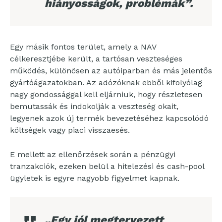
hiányosságok, problémák”
.
Egy másik fontos terület, amely a NAV
célkeresztjébe került, a tartósan veszteséges
működés, különösen az autóiparban és más jelentős
gyártóágazatokban. Az adózóknak ebből kifolyólag
nagy gondossággal kell eljárniuk, hogy részletesen
bemutassák és indokolják a veszteség okait,
legyenek azok új termék bevezetéséhez kapcsolódó
költségek vagy piaci visszaesés.
E mellett az ellenőrzések során a pénzügyi
tranzakciók, ezeken belül a hitelezési és cash-pool
ügyletek is egyre nagyobb figyelmet kapnak.
„Egy jól megtervezett