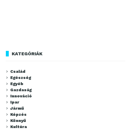
KATEGÓRIÁK
Család
Egészség
Egyéb
Gazdaság
Innováció
Ipar
Jármű
Képzés
Könnyű
Kultúra