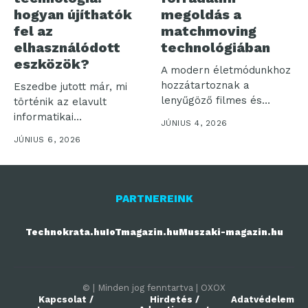
hogyan újíthatók
megoldás a
fel az
matchmoving
elhasználódott
technológiában
eszközök?
A modern életmódunkhoz
hozzátartoznak a
Eszedbe jutott már, mi
lenyűgöző filmes és
történik az elavult
televíziós produkciók,
informatikai
JÚNIUS 4, 2026
aminek következtében...
eszközeiddel? Az inkluzív
JÚNIUS 6, 2026
és...
PARTNEREINK
Technokrata.hu
IoTmagazin.hu
Muszaki-magazin.hu
© | Minden jog fenntartva | OXOX
Kapcsolat /
Hirdetés /
Adatvédelem