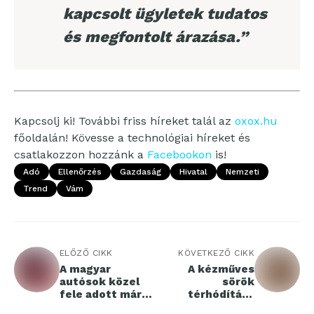
kapcsolt ügyletek tudatos
és megfontolt árazása.”
Kapcsolj ki! További friss híreket talál az
oxox.hu
főoldalán! Kövesse a technológiai híreket és
csatlakozzon hozzánk a
Facebookon
is!
Adó
Ellenőrzés
Gazdaság
Hivatal
Nemzeti
Trend
Vám
ELŐZŐ CIKK
KÖVETKEZŐ CIKK
A magyar
A kézműves
autósok közel
sörök
fele adott már
térhódítása
nevet
Magyarországon