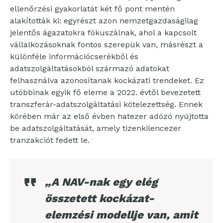
ellenőrzési gyakorlatát két fő pont mentén
alakították ki: egyrészt azon nemzetgazdaságilag
jelentős ágazatokra fókuszálnak, ahol a kapcsolt
vállalkozásoknak fontos szerepük van, másrészt a
különféle információcserékből és
adatszolgáltatásokból származó adatokat
felhasználva azonosítanak kockázati trendeket. Ez
utóbbinak egyik fő eleme a 2022. évtől bevezetett
transzferár-adatszolgáltatási kötelezettség. Ennek
körében már az első évben hatezer adózó nyújtotta
be adatszolgáltatását, amely tizenkilencezer
tranzakciót fedett le.
„A NAV-nak egy elég
összetett kockázat-
elemzési modellje van, amit