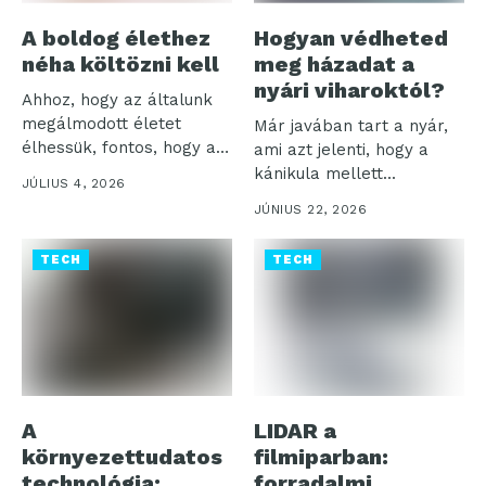
A boldog élethez
Hogyan védheted
néha költözni kell
meg házadat a
nyári viharoktól?
Ahhoz, hogy az általunk
megálmodott életet
Már javában tart a nyár,
élhessük, fontos, hogy a
ami azt jelenti, hogy a
mindennapjainkat a...
kánikula mellett...
JÚLIUS 4, 2026
JÚNIUS 22, 2026
TECH
TECH
A
LIDAR a
környezettudatos
filmiparban:
technológia:
forradalmi