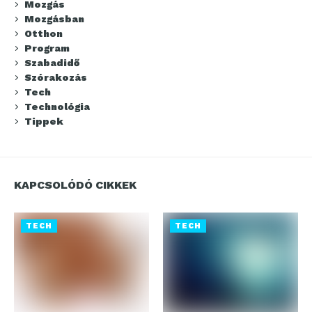
Mozgás
Mozgásban
Otthon
Program
Szabadidő
Szórakozás
Tech
Technológia
Tippek
KAPCSOLÓDÓ CIKKEK
TECH
TECH