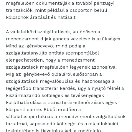
megfelelően dokumentálják a további pénzügyi
tranzakciók, mint például a csoporton belüli
kölcsönök árazását és hatásait.
A vállalatközi szolgáltatások, különösen a
menedzsment díjak gondos kezelése is szükséges.
Mind az igénybevevő, mind pedig a
szolgáltatásnyújtó entitás szempontjából
elengedhetetlen, hogy a menedzsment
szolgáltatások megfelelően legyenek azonosítva.
Míg az igénybevevő oldaláról elsősorban a
szolgáltatások megvalósulása és hasznossága a
legégetőbb transzferár kérdés, úgy a nyújtó félnél a
kiszámlázandó költségek és tevékenységek
körülhatárolása a transzferár-ellenőrzések egyik
központi eleme. Ebből eredően a
vállalatcsoportoknak a menedzsment szolgáltatások
tartalmai, kapcsolódó költségei és azok allokációi
tekintetében is figyelniük kell a megfelelő