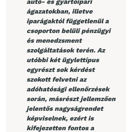
autó- és gyártóipari
ágazatokban, illetve
iparágaktól függetlenül a
csoporton belüli pénzügyi
és menedzsment
szolgáltatások terén. Az
utóbbi két ügylettípus
egyrészt sok kérdést
szokott felvetni az
adóhatósági ellenőrzések
során, másrészt jellemzően
jelentős nagyságrendet
képviselnek, ezért is
kifejezetten fontos a