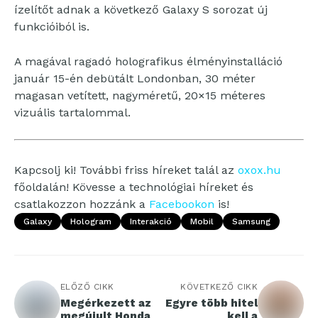
ízelítőt adnak a következő Galaxy S sorozat új
funkcióiból is.
A magával ragadó holografikus élményinstalláció
január 15-én debütált Londonban, 30 méter
magasan vetített, nagyméretű, 20×15 méteres
vizuális tartalommal.
Kapcsolj ki! További friss híreket talál az
oxox.hu
főoldalán! Kövesse a technológiai híreket és
csatlakozzon hozzánk a
Facebookon
is!
Galaxy
Hologram
Interakció
Mobil
Samsung
ELŐZŐ CIKK
KÖVETKEZŐ CIKK
Megérkezett az
Egyre több hitel
megújult Honda
kell a