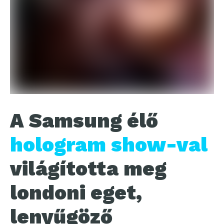
A Samsung élő
hologram show-val
világította meg
londoni eget,
lenyűgöző