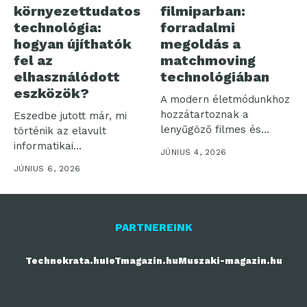
környezettudatos
filmiparban:
technológia:
forradalmi
hogyan újíthatók
megoldás a
fel az
matchmoving
elhasználódott
technológiában
eszközök?
A modern életmódunkhoz
hozzátartoznak a
Eszedbe jutott már, mi
lenyűgöző filmes és
történik az elavult
televíziós produkciók,
informatikai
JÚNIUS 4, 2026
aminek következtében...
eszközeiddel? Az inkluzív
JÚNIUS 6, 2026
és...
PARTNEREINK
Technokrata.hu
IoTmagazin.hu
Muszaki-magazin.hu