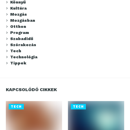
Könnyű
Kultúra
Mozgás
Mozgásban
Otthon
Program
Szabadidő
Szórakozás
Tech
Technológia
Tippek
KAPCSOLÓDÓ CIKKEK
TECH
TECH