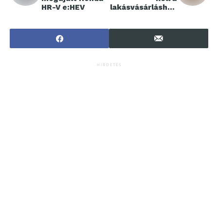
HR-V e:HEV
lakásvásárláshoz
a családoknak
HIRDETÉS