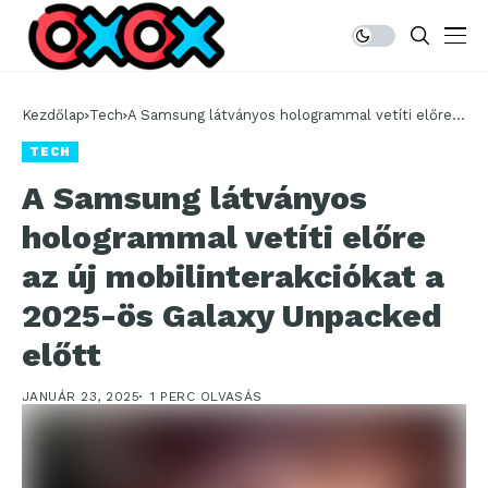
Kezdőlap
Tech
A Samsung látványos hologrammal vetíti előre
az új mobilinterakciókat a 2025-ös Galaxy
TECH
Unpacked előtt
A Samsung látványos
hologrammal vetíti előre
az új mobilinterakciókat a
2025-ös Galaxy Unpacked
előtt
JANUÁR 23, 2025
1 PERC OLVASÁS