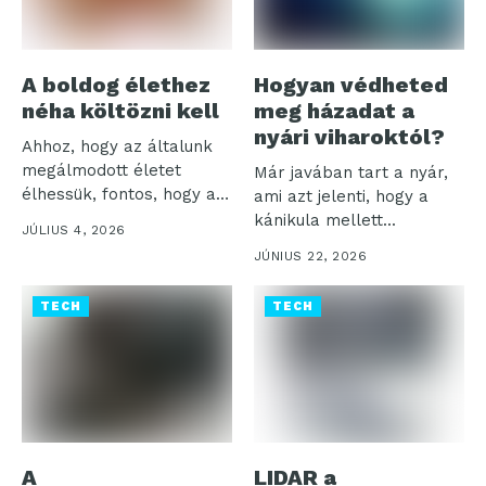
A boldog élethez
Hogyan védheted
néha költözni kell
meg házadat a
nyári viharoktól?
Ahhoz, hogy az általunk
megálmodott életet
Már javában tart a nyár,
élhessük, fontos, hogy a
ami azt jelenti, hogy a
mindennapjainkat a...
kánikula mellett...
JÚLIUS 4, 2026
JÚNIUS 22, 2026
TECH
TECH
A
LIDAR a