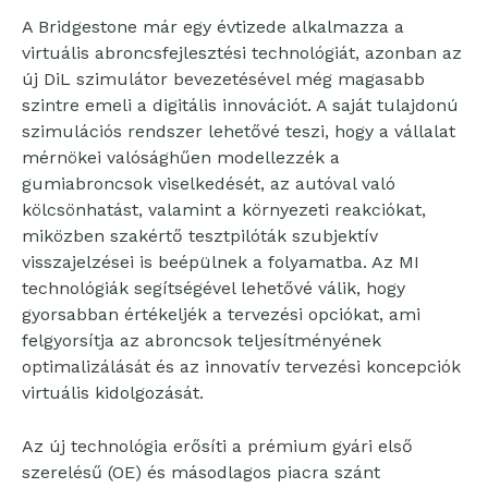
A Bridgestone már egy évtizede alkalmazza a
virtuális abroncsfejlesztési technológiát, azonban az
új DiL szimulátor bevezetésével még magasabb
szintre emeli a digitális innovációt. A saját tulajdonú
szimulációs rendszer lehetővé teszi, hogy a vállalat
mérnökei valósághűen modellezzék a
gumiabroncsok viselkedését, az autóval való
kölcsönhatást, valamint a környezeti reakciókat,
miközben szakértő tesztpilóták szubjektív
visszajelzései is beépülnek a folyamatba. Az MI
technológiák segítségével lehetővé válik, hogy
gyorsabban értékeljék a tervezési opciókat, ami
felgyorsítja az abroncsok teljesítményének
optimalizálását és az innovatív tervezési koncepciók
virtuális kidolgozását.
Az új technológia erősíti a prémium gyári első
szerelésű (OE) és másodlagos piacra szánt