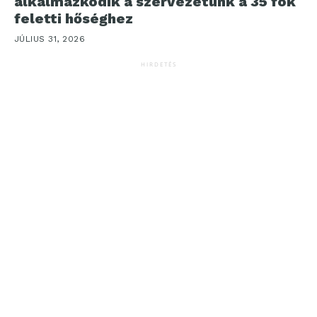
alkalmazkodik a szervezetünk a 35 fok
feletti hőséghez
JÚLIUS 31, 2026
HIRDETÉS