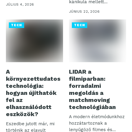
mindennapjainkat a...
kánikula mellett...
JÚLIUS 4, 2026
JÚNIUS 22, 2026
TECH
TECH
A
LIDAR a
környezettudatos
filmiparban:
technológia:
forradalmi
hogyan újíthatók
megoldás a
fel az
matchmoving
elhasználódott
technológiában
eszközök?
A modern életmódunkhoz
hozzátartoznak a
Eszedbe jutott már, mi
lenyűgöző filmes és
történik az elavult