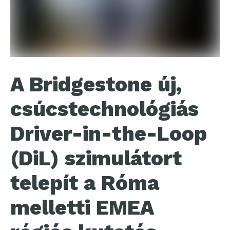
A Bridgestone új,
csúcstechnológiás
Driver-in-the-Loop
(DiL) szimulátort
telepít a Róma
melletti EMEA