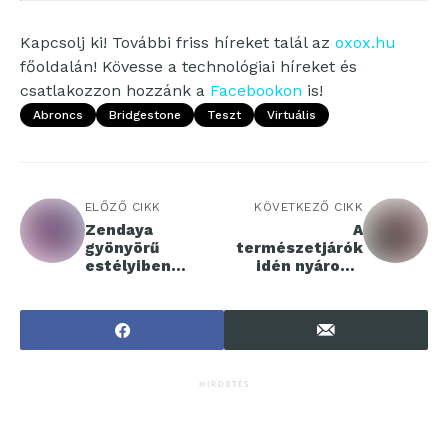
Kapcsolj ki! További friss híreket talál az
oxox.hu
főoldalán! Kövesse a technológiai híreket és
csatlakozzon hozzánk a
Facebookon
is!
Abroncs
Bridgestone
Teszt
Virtuális
ELŐZŐ CIKK
KÖVETKEZŐ CIKK
Zendaya
A
gyönyörű
természetjárók
estélyiben
idén nyáron a
érkezett meg a
Balaton-felvidék
Madame
rejtett kincseit
Tussauds
fedezhetik fel
Budapest
produkcióba
HIRDETÉS