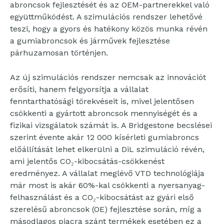
abroncsok fejlesztését és az OEM-partnerekkel való
együttműködést. A szimulációs rendszer lehetővé
teszi, hogy a gyors és hatékony közös munka révén
a gumiabroncsok és járművek fejlesztése
párhuzamosan történjen.
Az új szimulációs rendszer nemcsak az innovációt
erősíti, hanem felgyorsítja a vállalat
fenntarthatósági törekvéseit is, mivel jelentősen
csökkenti a gyártott abroncsok mennyiségét és a
fizikai vizsgálatok számát is. A Bridgestone becslései
szerint évente akár 12 000 kísérleti gumiabroncs
előállítását lehet elkerülni a DiL szimuláció révén,
ami jelentős CO₂-kibocsátás-csökkenést
eredményez. A vállalat meglévő VTD technológiája
már most is akár 60%-kal csökkenti a nyersanyag-
felhasználást és a CO₂-kibocsátást az gyári első
szerelésű abroncsok (OE) fejlesztése során, míg a
másodlagos piacra szánt termékek esetében ez a