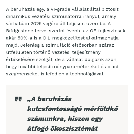
A beruházás egy, a VI-grade vállalat által biztosít
dinamikus vezetési szimulátorra irányul, amely
várhatóan 2025 végére áll teljesen üzembe. A
Bridgestone tervei szerint évente az OE-fejlesztések
akár 50%-a is a DiL megközelítést alkalmazhatja
majd. Jelenleg a szimuláció elsősorban száraz
útfelületen történő vezetési teljesítmény
értékelésére szolgál, de a vállalat dolgozik azon,
hogy további teljesítményparamétereket és piaci
szegmenseket is lefedjen a technológiával.
„A beruházás
kulcsfontosságú mérföldkő
számunkra, hiszen egy
átfogó ökoszisztémát