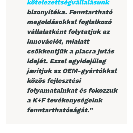
kötelezettségvállalásunk
bizonyítéka. Fenntartható
megoldásokkal foglalkozó
vállalatként folytatjuk az
innovációt, mialatt
csökkentjük a piacra jutás
idejét. Ezzel egyidejűleg
javítjuk az OEM-gyártókkal
közös fejlesztési
folyamatainkat és fokozzuk
a K+F tevékenységeink
fenntarthatóságát.”