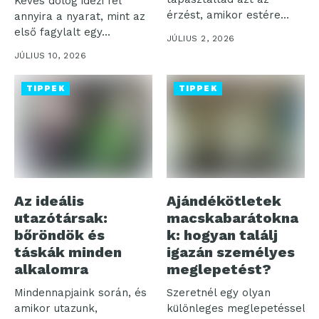
Kevés dolog idézi fel
érzést, amikor estére
annyira a nyarat, mint az
minden energiád...
első fagylalt egy...
JÚLIUS 2, 2026
JÚLIUS 10, 2026
TIPPEK
TIPPEK
Az ideális
Ajándékötletek
utazótársak:
macskabarátokna
bőröndök és
k: hogyan találj
táskák minden
igazán személyes
alkalomra
meglepetést?
Mindennapjaink során, és
Szeretnél egy olyan
amikor utazunk,
különleges meglepetéssel