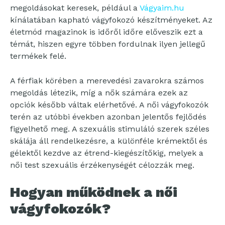
megoldásokat keresek, például a
Vágyaim.hu
kínálatában kapható vágyfokozó készítményeket. Az
életmód magazinok is időről időre előveszik ezt a
témát, hiszen egyre többen fordulnak ilyen jellegű
termékek felé.
A férfiak körében a merevedési zavarokra számos
megoldás létezik, míg a nők számára ezek az
opciók később váltak elérhetővé. A női vágyfokozók
terén az utóbbi években azonban jelentős fejlődés
figyelhető meg. A szexuális stimuláló szerek széles
skálája áll rendelkezésre, a különféle krémektől és
gélektől kezdve az étrend-kiegészítőkig, melyek a
női test szexuális érzékenységét célozzák meg.
Hogyan működnek a női
vágyfokozók?