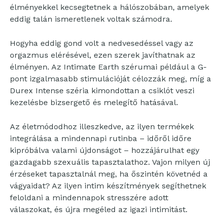
élményekkel kecsegtetnek a hálószobában, amelyek
eddig talán ismeretlenek voltak számodra.
Hogyha eddig gond volt a nedvesedéssel vagy az
orgazmus elérésével, ezen szerek javíthatnak az
élményen. Az Intimate Earth szérumai például a G-
pont izgalmasabb stimulációját célozzák meg, míg a
Durex Intense széria kimondottan a csiklót veszi
kezelésbe bizsergető és melegítő hatásával.
Az életmódodhoz illeszkedve, az ilyen termékek
integrálása a mindennapi rutinba – időről időre
kipróbálva valami újdonságot – hozzájárulhat egy
gazdagabb szexuális tapasztalathoz. Vajon milyen új
érzéseket tapasztalnál meg, ha őszintén követnéd a
vágyaidat? Az ilyen intim készítmények segíthetnek
feloldani a mindennapok stresszére adott
válaszokat, és újra megéled az igazi intimitást.