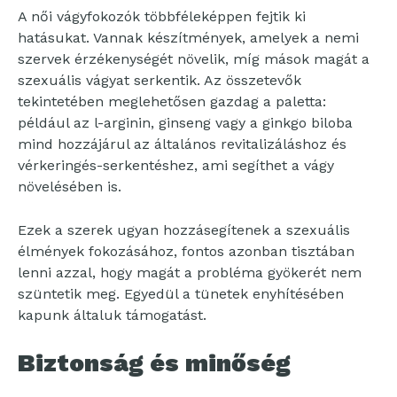
A női vágyfokozók többféleképpen fejtik ki
hatásukat. Vannak készítmények, amelyek a nemi
szervek érzékenységét növelik, míg mások magát a
szexuális vágyat serkentik. Az összetevők
tekintetében meglehetősen gazdag a paletta:
például az l-arginin, ginseng vagy a ginkgo biloba
mind hozzájárul az általános revitalizáláshoz és
vérkeringés-serkentéshez, ami segíthet a vágy
növelésében is.
Ezek a szerek ugyan hozzásegítenek a szexuális
élmények fokozásához, fontos azonban tisztában
lenni azzal, hogy magát a probléma gyökerét nem
szüntetik meg. Egyedül a tünetek enyhítésében
kapunk általuk támogatást.
Biztonság és minőség