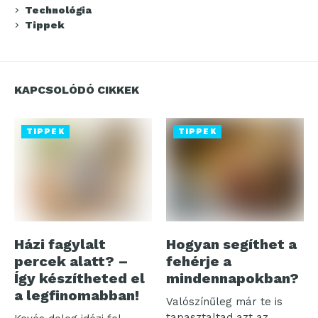
Technológia
Tippek
KAPCSOLÓDÓ CIKKEK
TIPPEK
TIPPEK
Házi fagylalt
Hogyan segíthet a
percek alatt? –
fehérje a
Így készítheted el
mindennapokban?
a legfinomabban!
Valószínűleg már te is
tapasztaltad azt az