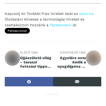
Kapcsolj ki! További friss híreket talál az
oxox.hu
főoldalán! Kövesse a technológiai híreket és
csatlakozzon hozzánk a
Facebookon
is!
Párkapcsolat
ELŐZŐ CIKK
KÖVETKEZŐ CIKK
Újjászülető világ
Egyelőre nem
– tavaszi
ömlik a
fotózási tippek a
nyugdíjpénz az
HONOR-tól
ingatlanpiacra
HIRDETÉS