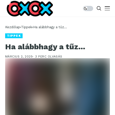
Kezdőlap
Tippek
Ha alábbhagy a tűz…
TIPPEK
Ha alábbhagy a tűz…
MÁRCIUS 2, 2025
3 PERC OLVASÁS