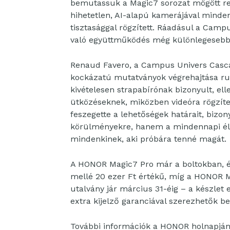
bemutassuk a Magic7 sorozat mögött rej
hihetetlen, AI-alapú kamerájával minde
tisztasággal rögzített. Ráadásul a Cam
való együttműködés még különlegesebbé 
Renaud Favero, a Campus Univers Cascad
kockázatú mutatványok végrehajtása rug
kivételesen strapabírónak bizonyult, ell
ütközéseknek, miközben videóra rögzíte
feszegette a lehetőségek határait, bizo
körülményekre, hanem a mindennapi élet 
mindenkinek, aki próbára tenné magát.
A HONOR Magic7 Pro már a boltokban, é
mellé 20 ezer Ft értékű, míg a HONOR M
utalvány jár március 31-éig – a készlet 
extra kijelző garanciával szerezhetők be
További információk a HONOR holnapjá