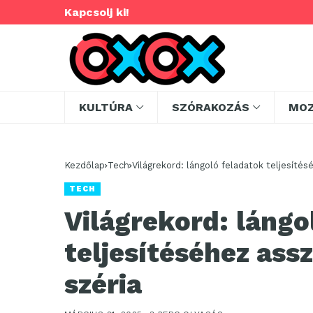
Kapcsolj ki!
KULTÚRA
SZÓRAKOZÁS
MO
Kezdőlap
Tech
Világrekord: lángoló feladatok teljesíté
TECH
Világrekord: lángo
teljesítéséhez ass
széria