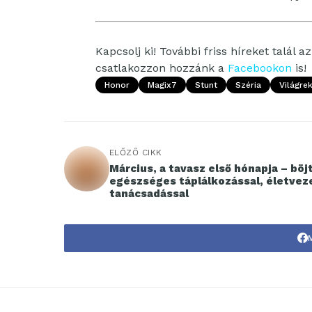
Kapcsolj ki! További friss híreket talál a
csatlakozzon hozzánk a
Facebookon
is!
Honor
Magix7
Stunt
Széria
Világre
ELŐZŐ CIKK
Március, a tavasz első hónapja – böjttel,
egészséges táplálkozással, életvez
tanácsadással