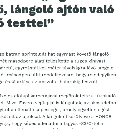
, lángoló ajtón való
ó testtel”
 bátran sprintelt át hat egymást követő lángoló
hét másodperc alatt teljesítette a tüzes kihívást.
retű, egymástól két méter távolságra lévő lángoló
e öt másodperc állt rendelkezésre, hogy mindegyiken
ga és kitartása az abszolút határokig feszült.
pixeles előlapi kamerájával megörökítette a tűzokádó
t. Mivel Favero végtagjai is lángoltak, az okostelefon
ította ellenálló képességét, amely egyetlen égési
között az ajtókkal. A lángoktól körülvéve a HONOR
ítja, hogy képes ellenállni a fagyos -33°C-tól a