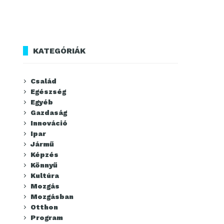
KATEGÓRIÁK
Család
Egészség
Egyéb
Gazdaság
Innováció
Ipar
Jármű
Képzés
Könnyű
Kultúra
Mozgás
Mozgásban
Otthon
Program