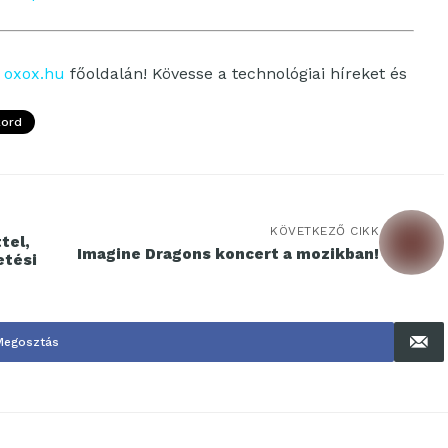
z
oxox.hu
főoldalán! Kövesse a technológiai híreket és
kord
KÖVETKEZŐ CIKK
Imagine Dragons koncert a mozikban!
etési
Megosztás