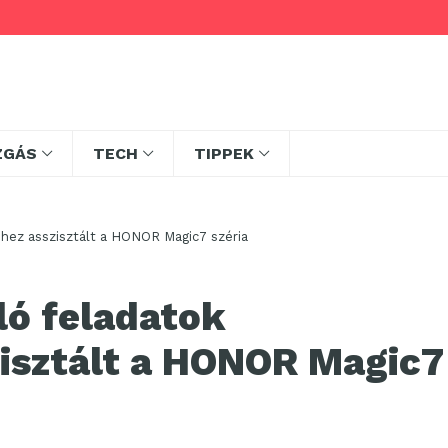
ZGÁS
TECH
TIPPEK
séhez asszisztált a HONOR Magic7 széria
ló feladatok
zisztált a HONOR Magic7