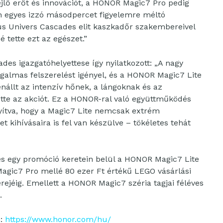
lő erőt és innovációt, a HONOR Magic7 Pro pedig
n egyes izzó másodpercet figyelemre méltó
pus Univers Cascades elit kaszkadőr szakembereivel
tette ezt az egészet.”
es igazgatóhelyettese így nyilatkozott: „A nagy
almas felszerelést igényel, és a HONOR Magic7 Lite
enállt az intenzív hőnek, a lángoknak és az
tte az akciót. Ez a HONOR-ral való együttműködés
nyítva, hogy a Magic7 Lite nemcsak extrém
kihívásaira is fel van készülve – tökéletes tehát
s egy promóció keretein belül a HONOR Magic7 Lite
agic7 Pro mellé 80 ezer Ft értékű LEGO vásárlási
erejéig. Emellett a HONOR Magic7 széria tagjai féléves
.
n:
https://www.honor.com/hu/