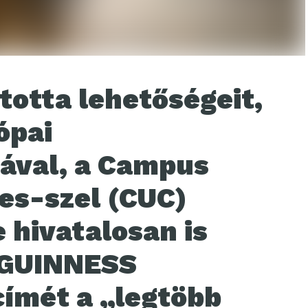
totta lehetőségeit,
ópai
ával, a Campus
es-szel (CUC)
hivatalosan is
 GUINNESS
ímét a „legtöbb