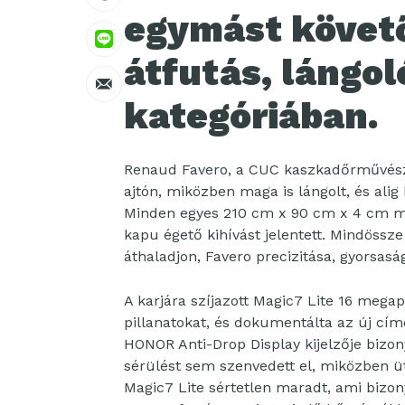
egymást követő
átfutás, lángol
kategóriában.
Renaud Favero, a CUC kaszkadőrművésze
ajtón, miközben maga is lángolt, és alig 
Minden egyes 210 cm x 90 cm x 4 cm mé
kapu égető kihívást jelentett. Mindössz
áthaladjon, Favero precizitása, gyorsasá
A karjára szíjazott Magic7 Lite 16 mega
pillanatokat, és dokumentálta az új címe
HONOR Anti-Drop Display kijelzője bizony
sérülést sem szenvedett el, miközben üt
Magic7 Lite sértetlen maradt, ami bizony