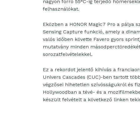
nagyon forró 55°C-ig terjedő hőmérsékle
felhasználókat.
Eközben a HONOR Magic7 Pro a pálya sz
Sensing Capture funkció, amely a dinami
valós időben követte Favero gyors sprin
mutatvány minden másodperctöredékét l
sorozatfelvételekkel.
Ez a rekordot jelentő kihívás a franci
Univers Cascades (CUC)-ben tartott töb
végzősei hihetetlen szívósságukról és fi
Hollywoodban a tévé- és a mozifilmekbe
készült felvételt a következő linken tek