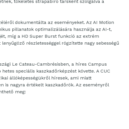
tnek, tökéletes strapabíró társként szolgálva a
éléről dokumentálta az eseményeket. Az AI Motion
kus pillanatok optimalizálására használja az AI-t,
tjét, míg a HD Super Burst funkció az extrém
enyűgöző részletességgel rögzítette nagy sebességű
aországi Le Cateau-Cambrésisben, a híres Campus
b hetes speciális kaszkadőrképzést követte. A CUC
zikai állóképességükről híresek, ami miatt
n is nagyra értékelt kaszkadőrök. Az eseményről
inthető meg: