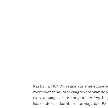
Kai Bai, a HONOR regionális menedzsere
mércéket felállítani világrekordokat dö
HONOR Magic7 Lite annyira kemény, hogy
kaszkadőr szakemberei támogattak. Ez a