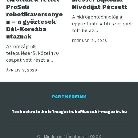
ProSuli
Nívódíjat Pécsett
robotikaversenye
A hidrogéntechnológia
n – a győztesek
egyre fontosabb szerepet
Dél-Koreába
tölt be az
utaznak
energiaátmenetben,
FEBRUÁR 21, 2026
különösen a megújuló...
Az ország 59
településéről közel 170
csapat vett részt a
ProSuli 2026-os...
ÁPRILIS 9, 2026
PARTNEREINK
Technokrata.hu
IoTmagazin.hu
Muszaki-magazin.hu
© | Minden jog fenntartva | OXOX