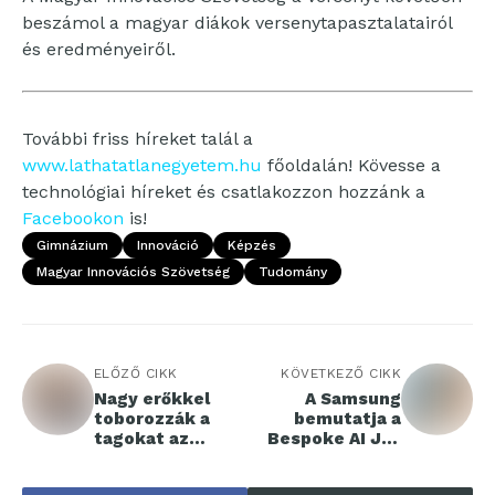
beszámol a magyar diákok versenytapasztalatairól
és eredményeiről.
További friss híreket talál a
www.lathatatlanegyetem.hu
főoldalán! Kövesse a
technológiai híreket és csatlakozzon hozzánk a
Facebookon
is!
Gimnázium
Innováció
Képzés
Magyar Innovációs Szövetség
Tudomány
ELŐZŐ CIKK
KÖVETKEZŐ CIKK
Nagy erőkkel
A Samsung
toborozzák a
bemutatja a
tagokat az
Bespoke AI Jet
önkéntes
Lite-ot,
nyugdíjkasszák