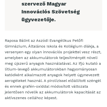
szervező Magyar
Innovációs Szövetség
ügyvezetője.
Raposa Bálint az Aszódi Evangélikus Petőfi
Gimnázium, Általános Iskola és Kollégium diákja, a
versenyen egy olyan innovációs projekttel vesz részt,
amelyben az akkumulátorok teljesítményét növeli
meg újszerű anyagok használatával. Az ifjú kutató a
lítium-levegő akkumulátorokban hagyományosan
katódként alkalmazott anyagok helyett úgynevezett
aerogéleket használ. A pirolízissel előállított széngél
és ennek grafén-oxiddal módosított változata
jelentősen növelik az akkumulátorok kapacitását az
aktívszenes cellához képest.