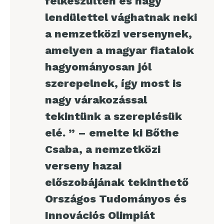
felkészülten és nagy
lendülettel vághatnak neki
a nemzetközi versenynek,
amelyen a magyar fiatalok
hagyományosan jól
szerepelnek, így most is
nagy várakozással
tekintünk a szereplésük
elé. ” – emelte ki Bőthe
Csaba, a nemzetközi
verseny hazai
előszobájának tekinthető
Országos Tudományos és
Innovációs Olimpiát