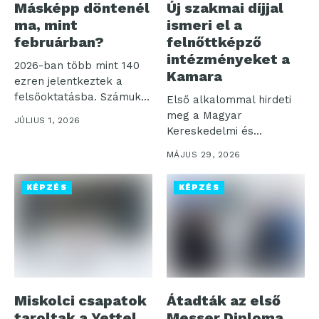
Másképp döntenél
Új szakmai díjjal
ma, mint
ismeri el a
februárban?
felnőttképző
intézményeket a
2026-ban több mint 140
Kamara
ezren jelentkeztek a
felsőoktatásba. Számukra
Első alkalommal hirdeti
még van lehetőség...
meg a Magyar
JÚLIUS 1, 2026
Kereskedelmi és
Iparkamara és a HR...
MÁJUS 29, 2026
KÉPZÉS
KÉPZÉS
Miskolci csapatok
Átadták az első
taroltak a Yettel
Messer Diploma