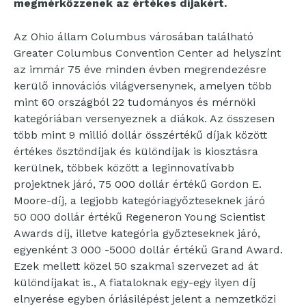
megmérkőzzenek az értékes díjakért.
Az Ohio állam Columbus városában található
Greater Columbus Convention Center ad helyszínt
az immár 75 éve minden évben megrendezésre
kerülő innovációs világversenynek, amelyen több
mint 60 országból 22 tudományos és mérnöki
kategóriában versenyeznek a diákok. Az összesen
több mint 9 millió dollár összértékű díjak között
értékes ösztöndíjak és különdíjak is kiosztásra
kerülnek, többek között a leginnovatívabb
projektnek járó, 75 000 dollár értékű Gordon E.
Moore-díj, a legjobb kategóriagyőzteseknek járó
50 000 dollár értékű Regeneron Young Scientist
Awards díj, illetve kategória győzteseknek járó,
egyenként 3 000 -5000 dollár értékű Grand Award.
Ezek mellett közel 50 szakmai szervezet ad át
különdíjakat is., A fiataloknak egy-egy ilyen díj
elnyerése egyben óriásilépést jelent a nemzetközi