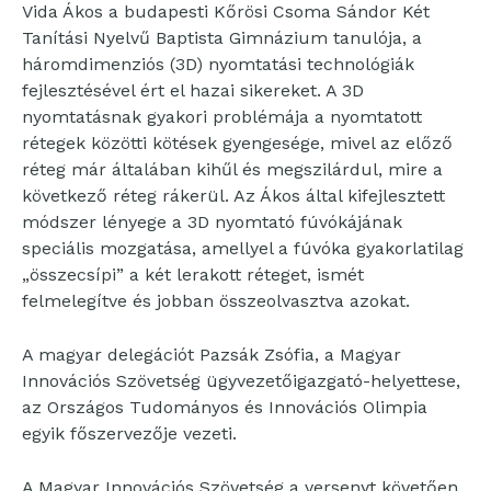
Vida Ákos a budapesti Kőrösi Csoma Sándor Két
Tanítási Nyelvű Baptista Gimnázium tanulója, a
háromdimenziós (3D) nyomtatási technológiák
fejlesztésével ért el hazai sikereket. A 3D
nyomtatásnak gyakori problémája a nyomtatott
rétegek közötti kötések gyengesége, mivel az előző
réteg már általában kihűl és megszilárdul, mire a
következő réteg rákerül. Az Ákos által kifejlesztett
módszer lényege a 3D nyomtató fúvókájának
speciális mozgatása, amellyel a fúvóka gyakorlatilag
„összecsípi” a két lerakott réteget, ismét
felmelegítve és jobban összeolvasztva azokat.
A magyar delegációt Pazsák Zsófia, a Magyar
Innovációs Szövetség ügyvezetőigazgató-helyettese,
az Országos Tudományos és Innovációs Olimpia
egyik főszervezője vezeti.
A Magyar Innovációs Szövetség a versenyt követően