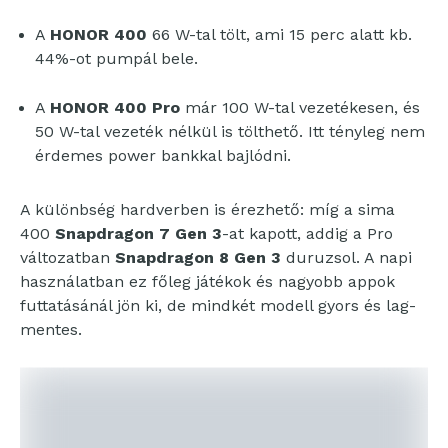
A
HONOR 400
66 W-tal tölt, ami 15 perc alatt kb.
44%-ot pumpál bele.
A
HONOR 400 Pro
már 100 W-tal vezetékesen, és
50 W-tal vezeték nélkül is tölthető. Itt tényleg nem
érdemes power bankkal bajlódni.
A különbség hardverben is érezhető: míg a sima
400
Snapdragon 7 Gen 3
-at kapott, addig a Pro
változatban
Snapdragon 8 Gen 3
duruzsol. A napi
használatban ez főleg játékok és nagyobb appok
futtatásánál jön ki, de mindkét modell gyors és lag-
mentes.