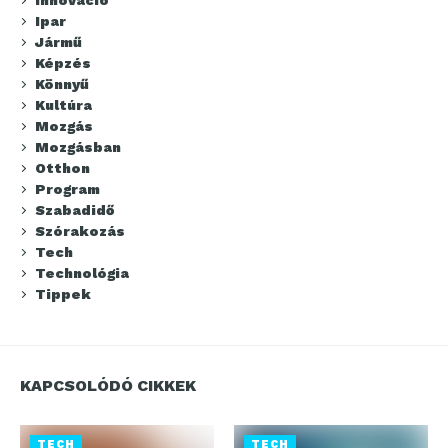
Ipar
Jármű
Képzés
Könnyű
Kultúra
Mozgás
Mozgásban
Otthon
Program
Szabadidő
Szórakozás
Tech
Technológia
Tippek
KAPCSOLÓDÓ CIKKEK
TECH
TECH