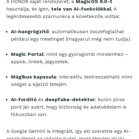
A HONOR saját rendszerét, a
MagicOS 9.0-t
használja, és igen,
tele van AI-funkciókkal
. A
legérdekesebb számunkra a következők voltak:
AI-hangrögzítő
: automatikusan összefoglalhat
például egy meetinget (magyarul még nem tudja).
Magic Portal
: mint egy gyorsgomb mindenhez –
appok, linkek, jegyzetek.
Mágikus kapszula
: interaktív, testreszabható mini
widget a kijelző tetején.
AI-fordító
és
deepfake-detektor
: külön piros
pont jár azért, hogy biztonság és adatvédelem is
fókuszban van.
A Google Gemini is integrált, így aki szeretne egy AI-
asszisztenst az oldalán tudni, most tényleg jól jár.