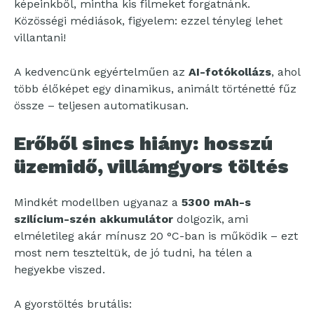
képeinkből, mintha kis filmeket forgatnánk.
Közösségi médiások, figyelem: ezzel tényleg lehet
villantani!
A kedvencünk egyértelműen az
AI-fotókollázs
, ahol
több élőképet egy dinamikus, animált történetté fűz
össze – teljesen automatikusan.
Erőből sincs hiány: hosszú
üzemidő, villámgyors töltés
Mindkét modellben ugyanaz a
5300 mAh-s
szilícium-szén akkumulátor
dolgozik, ami
elméletileg akár mínusz 20 °C-ban is működik – ezt
most nem teszteltük, de jó tudni, ha télen a
hegyekbe viszed.
A gyorstöltés brutális: