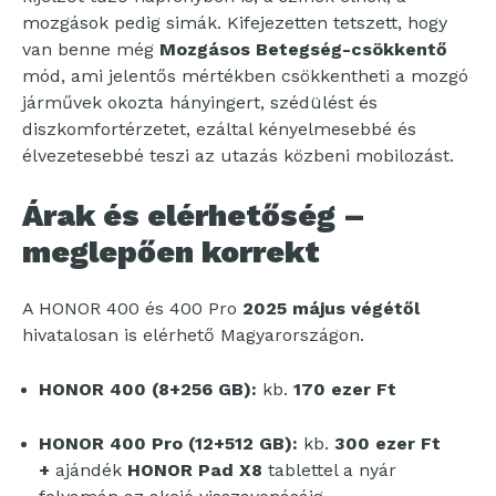
mozgások pedig simák. Kifejezetten tetszett, hogy
van benne még
Mozgásos Betegség-csökkentő
mód, ami jelentős mértékben csökkentheti a mozgó
járművek okozta hányingert, szédülést és
diszkomfortérzetet, ezáltal kényelmesebbé és
élvezetesebbé teszi az utazás közbeni mobilozást.
Árak és elérhetőség –
meglepően korrekt
A HONOR 400 és 400 Pro
2025 május végétől
hivatalosan is elérhető Magyarországon.
HONOR 400 (8+256 GB):
kb.
170 ezer Ft
HONOR 400 Pro (12+512 GB):
kb.
300 ezer Ft
+
ajándék
HONOR Pad X8
tablettel a nyár