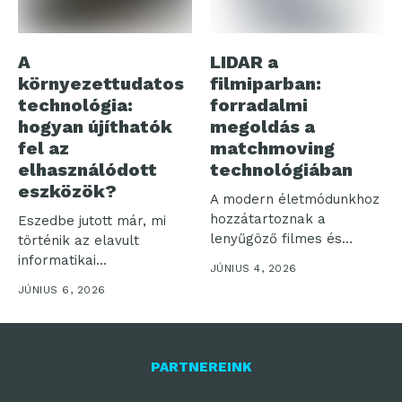
A
LIDAR a
környezettudatos
filmiparban:
technológia:
forradalmi
hogyan újíthatók
megoldás a
fel az
matchmoving
elhasználódott
technológiában
eszközök?
A modern életmódunkhoz
hozzátartoznak a
Eszedbe jutott már, mi
lenyűgöző filmes és
történik az elavult
televíziós produkciók,
informatikai
JÚNIUS 4, 2026
aminek következtében...
eszközeiddel? Az inkluzív
JÚNIUS 6, 2026
és...
PARTNEREINK