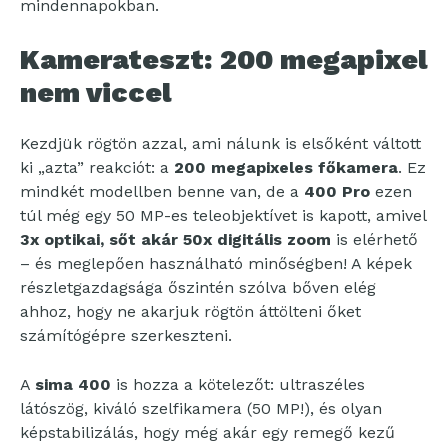
mindennapokban.
Kamerateszt: 200 megapixel
nem viccel
Kezdjük rögtön azzal, ami nálunk is elsőként váltott
ki „azta” reakciót: a
200 megapixeles főkamera
. Ez
mindkét modellben benne van, de a
400 Pro
ezen
túl még egy 50 MP-es teleobjektívet is kapott, amivel
3x optikai, sőt akár 50x digitális zoom
is elérhető
– és meglepően használható minőségben! A képek
részletgazdagsága őszintén szólva bőven elég
ahhoz, hogy ne akarjuk rögtön áttölteni őket
számítógépre szerkeszteni.
A
sima 400
is hozza a kötelezőt: ultraszéles
látószög, kiváló szelfikamera (50 MP!), és olyan
képstabilizálás, hogy még akár egy remegő kezű