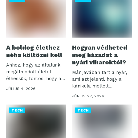
A boldog élethez
Hogyan védheted
néha költözni kell
meg házadat a
nyári viharoktól?
Ahhoz, hogy az általunk
megálmodott életet
Már javában tart a nyár,
élhessük, fontos, hogy a
ami azt jelenti, hogy a
mindennapjainkat a...
kánikula mellett...
JÚLIUS 4, 2026
JÚNIUS 22, 2026
TECH
TECH