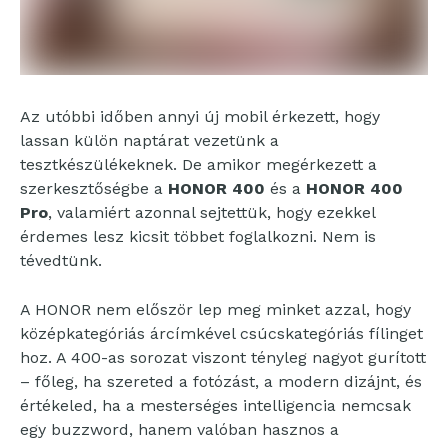
Az utóbbi időben annyi új mobil érkezett, hogy
lassan külön naptárat vezetünk a
tesztkészülékeknek. De amikor megérkezett a
szerkesztőségbe a
HONOR 400
és a
HONOR 400
Pro
, valamiért azonnal sejtettük, hogy ezekkel
érdemes lesz kicsit többet foglalkozni. Nem is
tévedtünk.
A HONOR nem először lep meg minket azzal, hogy
középkategóriás árcímkével csúcskategóriás fílinget
hoz. A 400-as sorozat viszont tényleg nagyot gurított
– főleg, ha szereted a fotózást, a modern dizájnt, és
értékeled, ha a mesterséges intelligencia nemcsak
egy buzzword, hanem valóban hasznos a