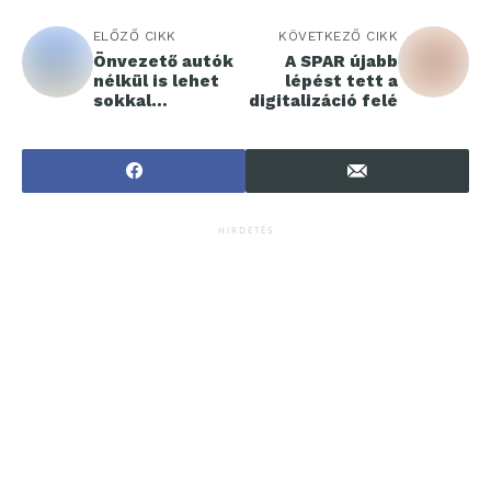
ELŐZŐ CIKK
KÖVETKEZŐ CIKK
Önvezető autók
A SPAR újabb
nélkül is lehet
lépést tett a
sokkal
digitalizáció felé
biztonságosabb
a közlekedés
HIRDETÉS