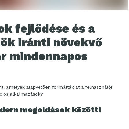
k fejlődése és a
zök iránti növekvő
ár mindennapos
t, amelyek alapvetően formálták át a felhasználói
ációs alkalmazások?
dern megoldások közötti