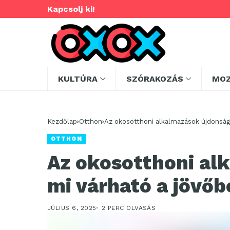
Kapcsolj ki!
KULTÚRA
SZÓRAKOZÁS
MO
Kezdőlap
Otthon
Az okosotthoni alkalmazások újdonsága
OTTHON
Az okosotthoni al
mi várható a jövőb
JÚLIUS 6, 2025
2 PERC OLVASÁS