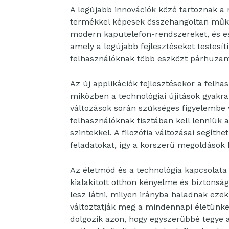
A legújabb innovációk közé tartoznak 
termékkel képesek összehangoltan műkö
modern kaputelefon-rendszereket, és es
amely a legújabb fejlesztéseket testesí
felhasználóknak több eszközt párhuza
Az új applikációk fejlesztésekor a felha
miközben a technológiai újítások gyakra
változások során szükséges figyelembe v
felhasználóknak tisztában kell lenniük a
szintekkel. A filozófia változásai segí
feladatokat, így a korszerű megoldások
Az életmód és a technológia kapcsolata
kialakított otthon kényelme és biztonsá
lesz látni, milyen irányba haladnak ezek
változtatják meg a mindennapi életünk
dolgozik azon, hogy egyszerűbbé tegye 