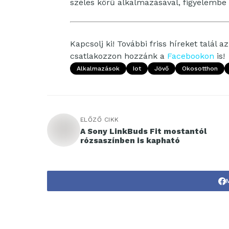
széles körű alkalmazásával, figyelembe 
Kapcsolj ki! További friss híreket talál a
csatlakozzon hozzánk a
Facebookon
is!
Alkalmazások
Iot
Jövő
Okosotthon
ELŐZŐ CIKK
A Sony LinkBuds Fit mostantól
rózsaszínben is kapható