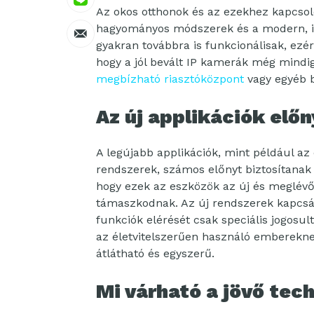
Az okos otthonok és az ezekhez kapcsoló
hagyományos módszerek és a modern, in
gyakran továbbra is funkcionálisak, ezért
hogy a jól bevált IP kamerák még mindig
megbízható riasztóközpont
vagy egyéb b
Az új applikációk előn
A legújabb applikációk, mint például az
rendszerek, számos előnyt biztosítanak 
hogy ezek az eszközök az új és meglévő 
támaszkodnak. Az új rendszerek kapcsá
funkciók elérését csak speciális jogosul
az életvitelszerűen használó emberekne
átlátható és egyszerű.
Mi várható a jövő tec