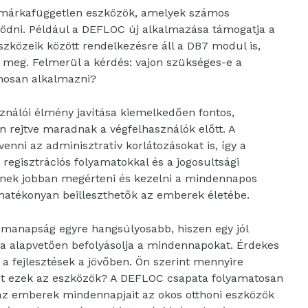
a márkafüggetlen eszközök, amelyek számos
dni. Például a DEFLOC új alkalmazása támogatja a
zközeik között rendelkezésre áll a DB7 modul is,
ti meg. Felmerül a kérdés: vajon szükséges-e a
mosan alkalmazni?
sználói élmény javítása kiemelkedően fontos,
n rejtve maradnak a végfelhasználók előtt. A
enni az adminisztratív korlátozásokat is, így a
 regisztrációs folyamatokkal és a jogosultsági
thetnek jobban megérteni és kezelni a mindennapos
 hatékonyan beilleszthetők az emberek életébe.
 manapság egyre hangsúlyosabb, hiszen egy jól
ga alapvetően befolyásolja a mindennapokat. Érdekes
 a fejlesztések a jövőben. Ön szerint mennyire
et ezek az eszközök? A DEFLOC csapata folyamatosan
az emberek mindennapjait az okos otthoni eszközök