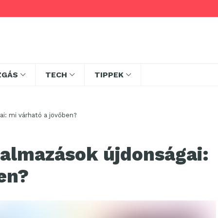
ZGÁS
TECH
TIPPEK
i: mi várható a jövőben?
kalmazások újdonságai:
en?