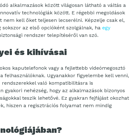
dó alkalmazások között világosan látható a váltás a
novatív technológiák között. E régebbi megoldások
 nem kell őket teljesen lecserélni. Képzelje csak el,
 sokszor az első opcióként szolgálnak, ha
egy
iztonsági rendszer telepítéséről van szó.
yei és kihívásai
 okos kaputelefonok vagy a fejlettebb videómegosztó
a felhasználóknak. Ugyanakkor figyelembe kell venni,
rendszerekkel való kompatibilitásra is
n gyakori nehézség, hogy az alkalmazások bizonyos
tságokkal teszik lehetővé. Ez gyakran fejfájást okozhat
k, hiszen a regisztrációs folyamat nem mindig
hnológiájában?