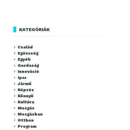
KATEGÓRIÁK
Család
Egészség
Egyéb
Gazdaság
Innováció
Ipar
Jármű
Képzés
Könnyű
Kultúra
Mozgás
Mozgásban
Otthon
Program