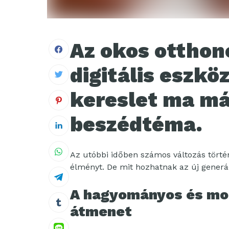
Az okos otthono
digitális eszkö
kereslet ma m
beszédtéma.
Az utóbbi időben számos változás történ
élményt. De mit hozhatnak az új gener
A hagyományos és mo
átmenet