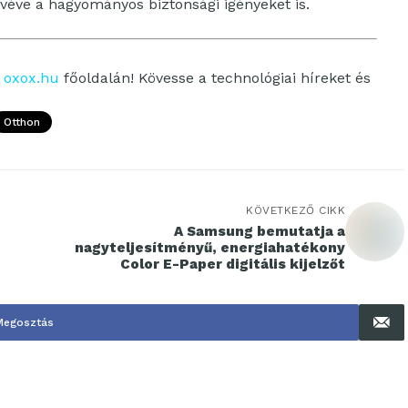
véve a hagyományos biztonsági igényeket is.
z
oxox.hu
főoldalán! Kövesse a technológiai híreket és
Otthon
KÖVETKEZŐ CIKK
A Samsung bemutatja a
nagyteljesítményű, energiahatékony
Color E-Paper digitális kijelzőt
Megosztás