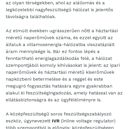
az olyan térségekben, ahol az alállomás és a
legközelebbi nagyfeszültségű hálózat is jelentős
távolságra találhatóak.
Az elmúlt években ugrásszerűen nőtt a háztartási
méretű naperőművek száma, és ezzel együtt az
általuk a villamosenergia-hálózatba visszatáplált
áram mennyisége is. Bár ez fontos lépés a
fenntartható energiagazdálkodás felé, a hálózat
szempontjából komoly kihívásokat is jelent: az ipari
naperőművek és háztartási méretű kiserőművek
napközbeni betermelése és a reggel és este
megugró fogyasztás hatására egyre gyakrabban
alakul ki feszültségingadozás, amely hatással van az
ellátásbiztonságra és az ügyfélélményre is.
A középfeszültségű soros feszültségszabályozó
eszköz, úgynevezett
IVR
(inline voltage regulator)
több szempontból is előnyös: középfeszültségen