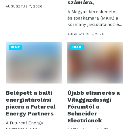
számára,
megaparkjainak összesen
AUGUSZTUS 7, 2026
öt helyszínén kezdték...
A Magyar Kereskedelmi
és Iparkamara (MKIK) a
kormány javaslataihoz és
nagyfogyasztók
AUGUSZTUS 5, 2026
felajánlásaihoz...
IPAR
IPAR
Belépett a balti
Újabb elismerés a
energiatárolási
Világgazdasági
piacra a Futureal
Fórumtól a
Energy Partners
Schneider
Electricnek
A Futureal Energy