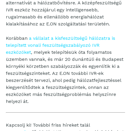
alternatívát a hálózatbővítésre. A középfeszültségű
IVR eszköz hozzájárul egy intelligensebb,
rugalmasabb és ellenállóbb energiahálózat
kialakításához az E.ON szolgáltatási területén.
Korábban
a vállalat a kisfeszültségű hálózatra is
telepített vonali feszültségszabályozó IVR
eszközöket
, melyek telepítésük óta folyamatos
üzemben vannak, és már 20 dunántúli és Budapest
környéki körzetben szabályozzák és egyenlítik ki a
feszültségszinteket. Az E.ON további IVR-ek
beszerzését tervezi, ahol pedig hálózatfejlesztéssel
kiegyenlítődtek a feszültségszintek, onnan az
eszközöket más feszültségproblémás helyszínre
helyezi át.
Kapcsolj ki! További friss híreket talál