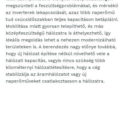
megszünteti a feszültségproblémákat, és mérsékli
az inverterek lekapcsolását, azaz több naperőmű
tud csúcsidőszakban teljes kapacitáson betáplálni.
Mobilitása miatt gyorsan telepíthető, és más
középfeszültségű hálózatra is áthelyezhető, így
ideális megoldás lehet a nehezen modernizálható
területeken is. A berendezés nagy előnye továbbá,
hogy új hálózat építése nélkül növelhető vele a
hálózati kapacitás, vagyis nincs szükség több
kilométernyi hálózatlétesítésre, hogy a cég
stabilizálja az áramhálózatot vagy új
naperőműveket csatlakoztasson a hálózatra.