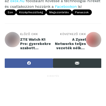
az
oxox.hu
főoldalán! Kövesse a technológiai híreket
és csatlakozzon hozzánk a
Facebookon
is!
Eon
Középfeszültség
Megszüntetés
Panaszok
ELŐZŐ CIKK
KÖVETKEZŐ CIKK
ZTE Watch K1
A Zyxel
Pro: gyerekekre
Networks teljes
szabott
vezeték nélküli
okostechnológia
termékportfóliój
– biztonság az
a megfelel az EU
iskolakezdéshez
RED EN 18031
szabványnak
HIRDETÉS