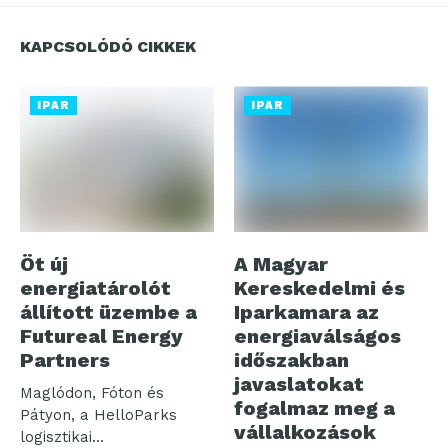
KAPCSOLÓDÓ CIKKEK
IPAR
IPAR
Öt új
A Magyar
energiatárolót
Kereskedelmi és
állított üzembe a
Iparkamara az
Futureal Energy
energiaválságos
Partners
időszakban
javaslatokat
Maglódon, Fóton és
fogalmaz meg a
Pátyon, a HelloParks
vállalkozások
logisztikai