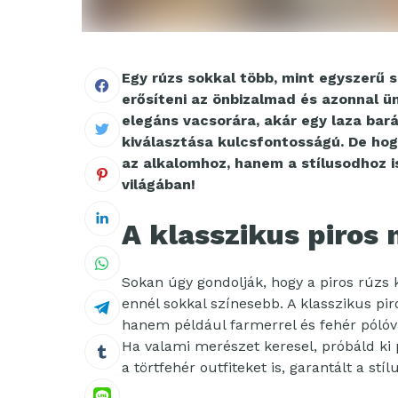
Egy rúzs sokkal több, mint egyszerű 
erősíteni az önbizalmad és azonnal ü
elegáns vacsorára, akár egy laza bará
kiválasztása kulcsfontosságú. De ho
az alkalomhoz, hanem a stílusodhoz is 
világában!
A klasszikus piros 
Sokan úgy gondolják, hogy a piros rúzs k
ennél sokkal színesebb. A klasszikus pi
hanem például farmerrel és fehér pólóval
Ha valami merészet keresel, próbáld ki
a törtfehér outfiteket is, garantált a stíl