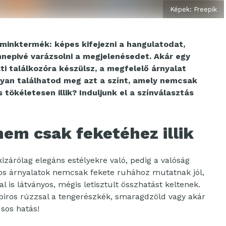
Képek: Freepik
sminktermék: képes kifejezni a hangulatodat,
nnepivé varázsolni a megjelenésedet. Akár egy
ti találkozóra készülsz, a megfelelő árnyalat
gyan találhatod meg azt a színt, amely nemcsak
tökéletesen illik? Induljunk el a színválasztás
nem csak feketéhez illik
izárólag elegáns estélyekre való, pedig a valóság
ros árnyalatok nemcsak fekete ruhához mutatnak jól,
 is látványos, mégis letisztult összhatást keltenek.
 piros rúzzsal a tengerészkék, smaragdzöld vagy akár
usos hatás!