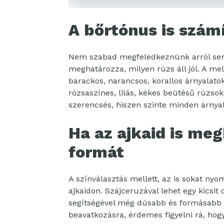
A bőrtónus is szám
Nem szabad megfeledkeznünk arról sem,
meghatározza, milyen rúzs áll jól. A mel
barackos, narancsos, korallos árnyalatok
rózsaszínes, lilás, kékes beütésű rúzso
szerencsés, hiszen szinte minden árnyala
Ha az ajkaid is me
formát
A színválasztás mellett, az is sokat nyo
ajkaidon. Szájceruzával lehet egy kicsit 
segítségével még dúsabb és formásabb a
beavatkozásra, érdemes figyelni rá, hog