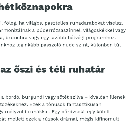
 hétköznapokra
 főleg, ha világos, pasztelles ruhadarabokat viselsz.
armonizálnak a púderrózsaszínnel, világoskékkel vagy
dába, brunchra vagy egy lazább hétvégi programhoz.
unkhoz leginkább passzoló nude színt, különben túl
az őszi és téli ruhatár
a bordó, burgundi vagy sötét szilva – kiválóan illenek
tözékekhez. Ezek a tónusok fantasztikusan
y mélyzöld ruhákkal. Egy bőrdzseki, egy kötött
bát mellett ezek a rúzsok drámai, mégis kifinomult