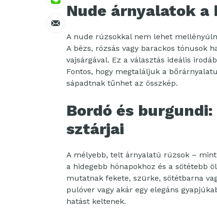
Nude árnyalatok a
A nude rúzsokkal nem lehet mellényúlni,
A bézs, rózsás vagy barackos tónusok h
vajsárgával. Ez a választás ideális iro
Fontos, hogy megtaláljuk a bőrárnyalat
sápadtnak tűnhet az összkép.
Bordó és burgundi: 
sztárjai
A mélyebb, telt árnyalatú rúzsok – mint 
a hidegebb hónapokhoz és a sötétebb öl
mutatnak fekete, szürke, sötétbarna vag
pulóver vagy akár egy elegáns gyapjúka
hatást keltenek.