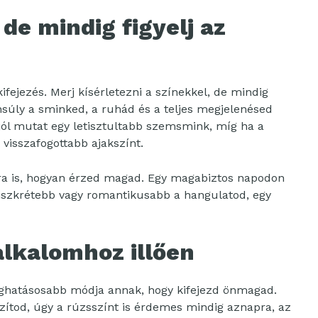
 de mindig figyelj az
fejezés. Merj kísérletezni a színekkel, de mindig
súly a sminked, a ruhád és a teljes megjelenésed
 jól mutat egy letisztultabb szemsmink, míg ha a
 visszafogottabb ajakszínt.
rra is, hogyan érzed magad. Egy magabiztos napodon
diszkrétebb vagy romantikusabb a hangulatod, egy
lkalomhoz illően
eghatásosabb módja annak, hogy kifejezd önmagad.
zítod, úgy a rúzsszínt is érdemes mindig aznapra, az