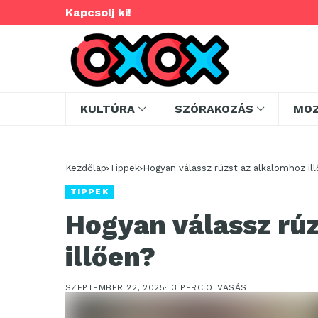
Kapcsolj ki!
KULTÚRA
SZÓRAKOZÁS
MO
Kezdőlap
Tippek
Hogyan válassz rúzst az alkalomhoz il
TIPPEK
Hogyan válassz rú
illően?
SZEPTEMBER 22, 2025
3 PERC OLVASÁS