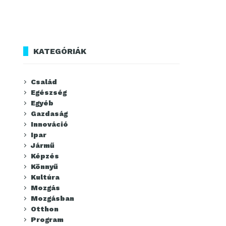
KATEGÓRIÁK
Család
Egészség
Egyéb
Gazdaság
Innováció
Ipar
Jármű
Képzés
Könnyű
Kultúra
Mozgás
Mozgásban
Otthon
Program