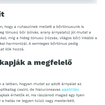
ít
 hogy a ruhaszínek mellett a bőrtónusunk is
eg tónusú bőr (olívás, arany árnyalatú) jól mutat a
kal, míg a hideg tónusú (rózsás, világos bőr) inkább a
kkal harmonizál. A semleges bőrtónus pedig
t illik hozzá.
gkapják a megfelelő
m a latban, hogyan mutat az adott árnyalat az
optikailag csalni, de hialuronsavas
ajaktöltés
jkak érhetők el. Ha rászánod magad egy ilyen
y a hatás ne legyen túlzó vagy mesterkélt.