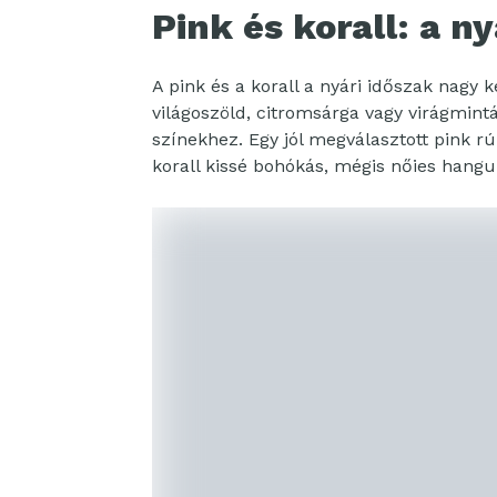
Pink és korall: a ny
A pink és a korall a nyári időszak nagy 
világoszöld, citromsárga vagy virágmin
színekhez. Egy jól megválasztott pink r
korall kissé bohókás, mégis nőies hangul