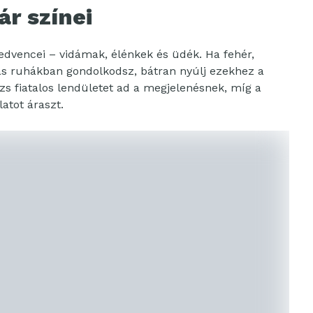
ár színei
kedvencei – vidámak, élénkek és üdék. Ha fehér,
tás ruhákban gondolkodsz, bátran nyúlj ezekhez a
úzs fiatalos lendületet ad a megjelenésnek, míg a
atot áraszt.