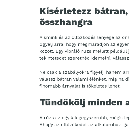
Kísérletezz bátran,
összhangra
A smink és az öltözködés lényege az önki
ügyelj arra, hogy megmaradjon az egyen
között. Egy vibráló rúzs mellett például
tekintetedet szeretnéd kiemelni, válassz
Ne csak a szabályokra figyelj, hanem a
válassz bátran valami élénket, míg ha 
finomabb árnyalat is tökéletes lehet.
Tündökölj minden a
A rúzs az egyik legegyszerűbb, mégis l
Ahogy az öltözékedet az alkalomhoz iga