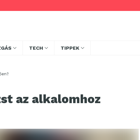
ZGÁS
TECH
TIPPEK
lően?
zst az alkalomhoz