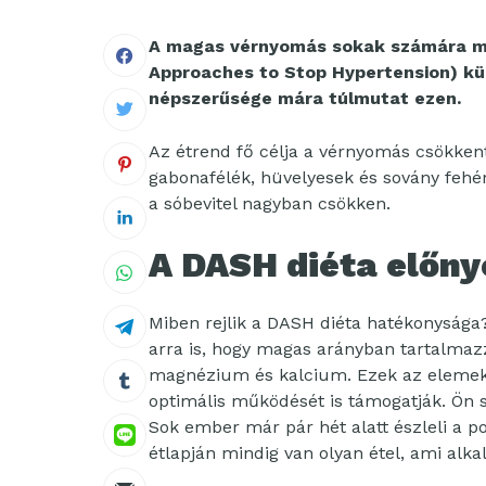
A magas vérnyomás sokak számára min
Approaches to Stop Hypertension) kü
népszerűsége mára túlmutat ezen.
Az étrend fő célja a vérnyomás csökkent
gabonafélék, hüvelyesek és sovány fehér
a sóbevitel nagyban csökken.
A DASH diéta előny
Miben rejlik a DASH diéta hatékonyság
arra is, hogy magas arányban tartalmaz
magnézium és kalcium. Ezek az elemek 
optimális működését is támogatják. Ön
Sok ember már pár hét alatt észleli a poz
étlapján mindig van olyan étel, ami alk