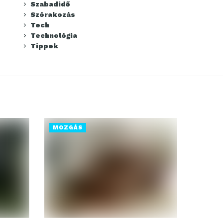
Szabadidő
Szórakozás
Tech
Technológia
Tippek
MOZGÁS