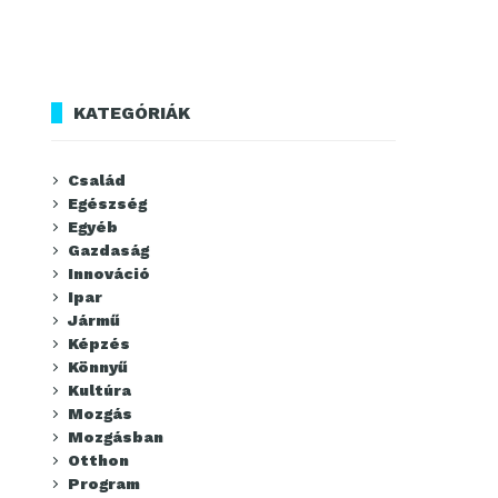
KATEGÓRIÁK
Család
Egészség
Egyéb
Gazdaság
Innováció
Ipar
Jármű
Képzés
Könnyű
Kultúra
Mozgás
Mozgásban
Otthon
Program