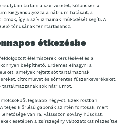
ensúlyban tartani a szervezetet, különösen a
ium kiegyensúlyozza a nátrium hatásait, a
izmok, így a szív izmainak működését segíti. A
elelő tónusának fenntartásához.
dennapos étkezésbe
eldolgozott élelmiszerek kerülésével és a
 könnyen beépíthető. Érdemes elhagyni a
eleket, amelyek rejtett sót tartalmaznak.
zereket, citromlevet és sómentes fűszerkeverékeket,
e tartalmazzanak sok nátriumot.
yümölcsökből legalább négy-öt. Ezek rostban
A teljes kiőrlésű gabonák szintén fontosak, mert
Ha lehetősége van rá, válasszon sovány húsokat,
rmékek esetében a zsírszegény változatokat részesítse