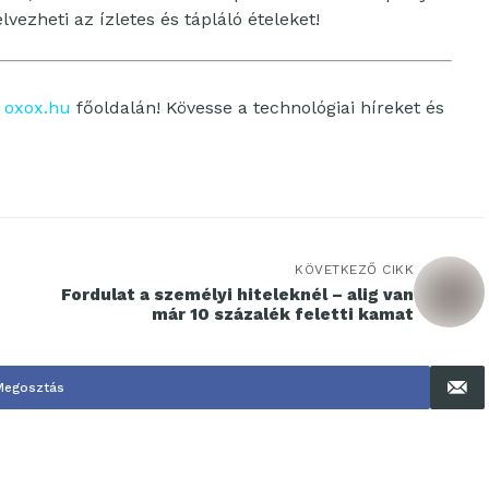
vezheti az ízletes és tápláló ételeket!
z
oxox.hu
főoldalán! Kövesse a technológiai híreket és
KÖVETKEZŐ CIKK
Fordulat a személyi hiteleknél – alig van
már 10 százalék feletti kamat
Megosztás