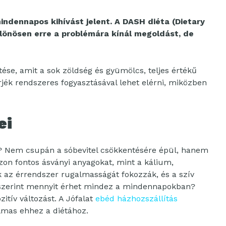
dennapos kihívást jelent. A DASH diéta (Dietary
lönösen erre a problémára kínál megoldást, de
ése, amit a sok zöldség és gyümölcs, teljes értékű
jék rendszeres fogyasztásával lehet elérni, miközben
ei
a? Nem csupán a sóbevitel csökkentésére épül, hanem
zon fontos ásványi anyagokat, mint a kálium,
az érrendszer rugalmasságát fokozzák, és a szív
 szerint mennyit érhet mindez a mindennapokban?
itív változást. A Jófalat
ebéd házhozszállítás
almas ehhez a diétához.