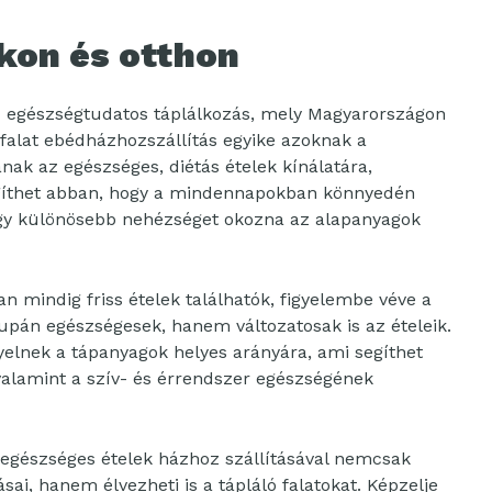
kon és otthon
z egészségtudatos táplálkozás, mely Magyarországon
ófalat ebédházhozszállítás egyike azoknak a
nak az egészséges, diétás ételek kínálatára,
segíthet abban, hogy a mindennapokban könnyedén
ogy különösebb nehézséget okozna az alapanyagok
n mindig friss ételek találhatók, figyelembe véve a
upán egészségesek, hanem változatosak is az ételeik.
elnek a tápanyagok helyes arányára, ami segíthet
alamint a szív- és érrendszer egészségének
 egészséges ételek házhoz szállításával nemcsak
sai, hanem élvezheti is a tápláló falatokat. Képzelje