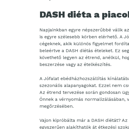
DASH diéta a piaco
Napjainkban egyre népszerűbbé válik a
is egyre szélesebb körben elérhető. A J
cégeknek, akik különös figyelmet fordíta
beleértve a DASH diétás ételeket. Ez 
követhető legyen az étrend, anélkül, h
beszerzése vagy az ételkészítés.
A Jófalat ebédházhozszállítás kínálatába
szezonális alapanyagokat. Ezzel nem cs
Az étrend tervezése során gondosan ügy
Önnek a vérnyomás normalizálásában, v
megőrzésében.
Vajon kipróbálta már a DASH diétát? Az
egyszerűen alakíthatók át étkezési szoká