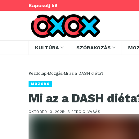
Kapcsolj ki!
KULTÚRA
SZÓRAKOZÁS
MO
Kezdőlap
Mozgás
Mi az a DASH diéta?
MOZGÁS
Mi az a DASH diéta
OKTÓBER 10, 2025
3 PERC OLVASÁS