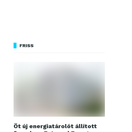
FRISS
Öt új energiatárolót állított