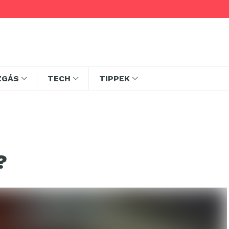
ZGÁS
TECH
TIPPEK
?