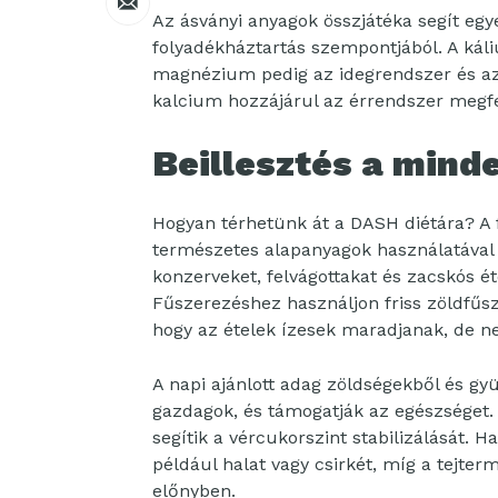
Az ásványi anyagok összjátéka segít egy
folyadékháztartás szempontjából. A kál
magnézium pedig az idegrendszer és az 
kalcium hozzájárul az érrendszer megf
Beillesztés a min
Hogyan térhetünk át a DASH diétára? A f
természetes alapanyagok használatával
konzerveket, felvágottakat és zacskós ét
Fűszerezéshez használjon friss zöldfűs
hogy az ételek ízesek maradjanak, de n
A napi ajánlott adag zöldségekből és g
gazdagok, és támogatják az egészséget. 
segítik a vércukorszint stabilizálását. 
például halat vagy csirkét, míg a tejte
előnyben.