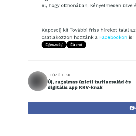
el, hogy otthonában, kényelmesen ülve él
Kapcsolj ki! További friss híreket talál a
csatlakozzon hozzánk a
Facebookon
is!
Egészség
Étrend
ELŐZŐ CIKK
Új, rugalmas üzleti tarifacsalád és
digitális app KKV-knak