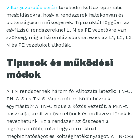
Villanyszerelés során
törekedni kell az optimális
megoldásokra, hogy a rendszerek hatékonyan és
biztonságosan működjenek. Típusuktól függően az
egyfázisú rendszereknél L, N és PE vezetőkre van
szükség, míg a háromfázisúaknál ezek az L1, L2, L3,
N és PE vezetőket alkotják.
Típusok és működési
módok
A TN rendszernek három fő változata létezik: TN-C,
TN-C-S és TN-S. Vajon miben különböznek
egymástól? A TN-C típus a közös vezetőt, a PEN-t,
használja, amit védővezetőnek és nullavezetőnek is
nevezhetünk. Ez a rendszer az összesen a
legnépszerűbb, mivel egyszerre kínál
megbízhatóságot és költséghatékonyságot. A TN-C-S