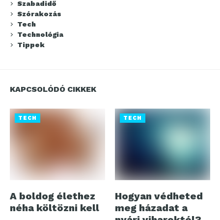
Szabadidő
Szórakozás
Tech
Technológia
Tippek
KAPCSOLÓDÓ CIKKEK
TECH
TECH
A boldog élethez
Hogyan védheted
néha költözni kell
meg házadat a
nyári viharoktól?