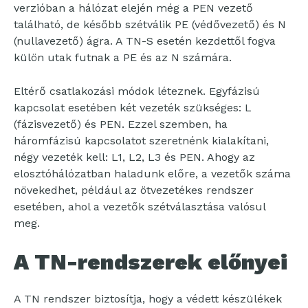
verzióban a hálózat elején még a PEN vezető
található, de később szétválik PE (védővezető) és N
(nullavezető) ágra. A TN-S esetén kezdettől fogva
külön utak futnak a PE és az N számára.
Eltérő csatlakozási módok léteznek. Egyfázisú
kapcsolat esetében két vezeték szükséges: L
(fázisvezető) és PEN. Ezzel szemben, ha
háromfázisú kapcsolatot szeretnénk kialakítani,
négy vezeték kell: L1, L2, L3 és PEN. Ahogy az
elosztóhálózatban haladunk előre, a vezetők száma
növekedhet, például az ötvezetékes rendszer
esetében, ahol a vezetők szétválasztása valósul
meg.
A TN-rendszerek előnyei
A TN rendszer biztosítja, hogy a védett készülékek