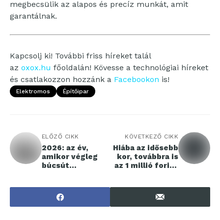
megbecsülik az alapos és precíz munkát, amit
garantálnak.
Kapcsolj ki! További friss híreket talál
az
oxox.hu
főoldalán! Kövesse a technológiai híreket
és csatlakozzon hozzánk a
Facebookon
is!
Elektromos
Építőipar
ELŐZŐ CIKK
KÖVETKEZŐ CIKK
2026: az év,
Hiába az idősebb
amikor végleg
kor, továbbra is
búcsút
az 1 millió forint
inthetünk a
alatti autók a
jelszavaknak?
legkelendőbbek