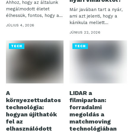
Ahhoz, hogy az általunk
megálmodott életet
Már javában tart a nyár,
élhessük, fontos, hogy a
ami azt jelenti, hogy a
mindennapjainkat a...
kánikula mellett...
JÚLIUS 4, 2026
JÚNIUS 22, 2026
TECH
TECH
A
LIDAR a
környezettudatos
filmiparban:
technológia:
forradalmi
hogyan újíthatók
megoldás a
fel az
matchmoving
elhasználódott
technológiában