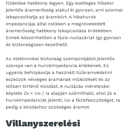
földelése hatékony legyen. Egy esetleges hibakor
jelentős áramerősség alakul ki gyorsan, ami azonnal
lekapcsolhatja az áramkört. A hibahurok
impedanciája által csökken a megnövekedett
áramerősség hatékony lekapcsolása érdekében.
Ennek köszönhetően a fázis-nullazárlat így gyorsan
és biztonságosan kezelhető.
Az elektronikai biztonság szempontjából jelentős
szerepe van a hurokimpedancia értékének. Ez
ugyanis befolyásolja a használt túláramvédelmi
eszközök névleges áramának működését és az
időben történő kioldást. A nullázás méretezési
képlete Zs = Uo / Ia alapján számítható, ahol Zs a
hurokimpedanciát jelenti, Uo a fázisfeszültséget, Ia
pedig a kioldáshoz szükséges áramot.
Villanyszerelési