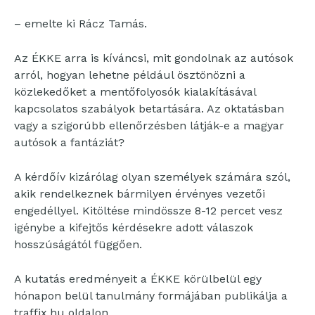
– emelte ki Rácz Tamás.
Az ÉKKE arra is kíváncsi, mit gondolnak az autósok
arról, hogyan lehetne például ösztönözni a
közlekedőket a mentőfolyosók kialakításával
kapcsolatos szabályok betartására. Az oktatásban
vagy a szigorúbb ellenőrzésben látják-e a magyar
autósok a fantáziát?
A kérdőív kizárólag olyan személyek számára szól,
akik rendelkeznek bármilyen érvényes vezetői
engedéllyel. Kitöltése mindössze 8-12 percet vesz
igénybe a kifejtős kérdésekre adott válaszok
hosszúságától függően.
A kutatás eredményeit a ÉKKE körülbelül egy
hónapon belül tanulmány formájában publikálja a
traffix.hu oldalon.