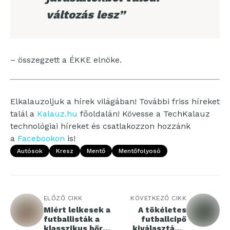
változás lesz”
– összegzett a ÉKKE elnöke.
Elkalauzoljuk a hírek világában! További friss híreket
talál a
Kalauz.hu
főoldalán! Kövesse a TechKalauz
technológiai híreket és csatlakozzon hozzánk
a
Facebookon
is!
Autósok
Kresz
Mentő
Mentőfolyosó
ELŐZŐ CIKK
KÖVETKEZŐ CIKK
Miért lelkesek a
A tökéletes
futballisták a
futballcipő
klasszikus bőr
kiválasztása: