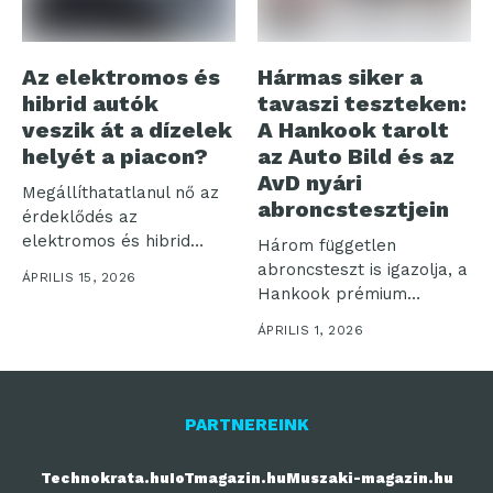
Az elektromos és
Hármas siker a
hibrid autók
tavaszi teszteken:
veszik át a dízelek
A Hankook tarolt
helyét a piacon?
az Auto Bild és az
AvD nyári
Megállíthatatlanul nő az
abroncstesztjein
érdeklődés az
elektromos és hibrid
Három független
hajtáslánccal ellátott
abroncsteszt is igazolja, a
ÁPRILIS 15, 2026
gépjárművek iránt,...
Hankook prémium
gumiabroncs-gyártó
ÁPRILIS 1, 2026
termékeinek kiemelkedő
minőségét....
PARTNEREINK
Technokrata.hu
IoTmagazin.hu
Muszaki-magazin.hu