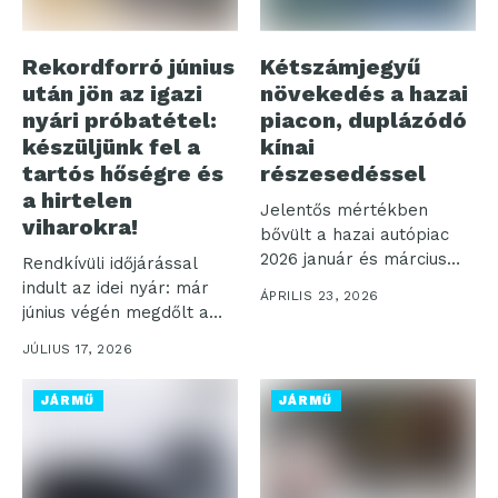
Rekordforró június
Kétszámjegyű
után jön az igazi
növekedés a hazai
nyári próbatétel:
piacon, duplázódó
készüljünk fel a
kínai
tartós hőségre és
részesedéssel
a hirtelen
Jelentős mértékben
viharokra!
bővült a hazai autópiac
2026 január és március
Rendkívüli időjárással
között. A...
indult az idei nyár: már
ÁPRILIS 23, 2026
június végén megdőlt a
hazai...
JÚLIUS 17, 2026
JÁRMŰ
JÁRMŰ