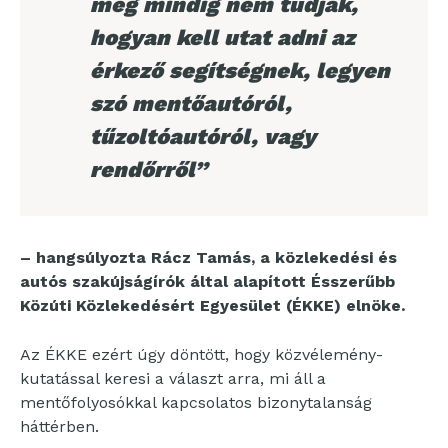
még mindig nem tudják,
hogyan kell utat adni az
érkező segítségnek, legyen
szó mentőautóról,
tűzoltóautóról, vagy
rendőrről”
– hangsúlyozta Rácz Tamás, a közlekedési és
autós szakújságírók által alapított Ésszerűbb
Közúti Közlekedésért Egyesület (ÉKKE) elnöke.
Az ÉKKE ezért úgy döntött, hogy közvélemény-
kutatással keresi a választ arra, mi áll a
mentőfolyosókkal kapcsolatos bizonytalanság
háttérben.