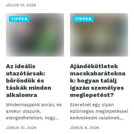
JÚLIUS 10, 2026
TIPPEK
TIPPEK
Az ideális
Ajándékötletek
utazótársak:
macskabarátokna
bőröndök és
k: hogyan találj
táskák minden
igazán személyes
alkalomra
meglepetést?
Mindennapjaink során, és
Szeretnél egy olyan
amikor utazunk,
különleges meglepetéssel
elengedhetetlen, hogy
kedveskedni valakinek,
legyen egy megbízható
aki rajong a cicákért?
JÚNIUS 10, 2026
JÚNIUS 8, 2026
táskánk vagy...
Akár...