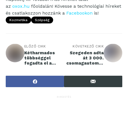
az
oxox.hu
főoldalán! Kövesse a technológiai híreket
és csatlakozzon hozzánk a
Facebookon
is!
Kozmetika
Szépség
ELŐZŐ CIKK
KÖVETKEZŐ CIKK
Kétharmados
Szegeden adta
többséggel
át 3 000.
fogadta el a
csomagautomat
Kamara
áját a GLS
küldöttgyűlése
Hungary
az új etikai
kódexet
HIRDETÉS