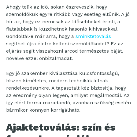
Ahogy telik az idő, sokan észreveszik, hogy
szemöldökük egyre ritkább vagy esetleg eltűnik. A jó
hír az, hogy ez nemcsak az idősebbeket érinti, a
fiatalabbak is küzdhetnek hasonló kihívásokkal.
Gondoltál-e már arra, hogy a
sminktetoválás
segíthet újra életre kelteni szemöldöködet? Ez az
eljárás segít visszahozni arcod természetes báját,
növelve ezzel önbizalmadat.
Egy jó szakember kiválasztása kulcsfontosságú,
hiszen kíméletes, modern technikák állnak
rendelkezésünkre. A tapasztalt kéz biztosítja, hogy
az eredmény olyan legyen, amilyet megálmodtál. Az
így elért forma maradandó, azonban szükség esetén
bármikor könnyen korrigálható.
Ajaktetoválás: szín és