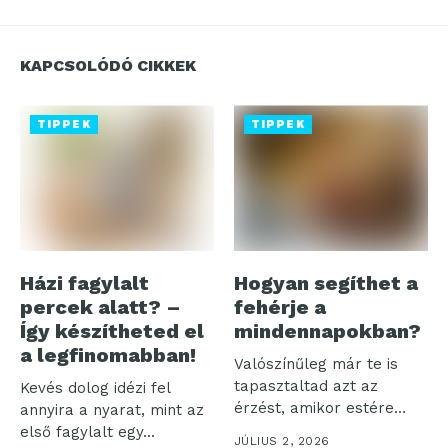
KAPCSOLÓDÓ CIKKEK
TIPPEK
TIPPEK
Házi fagylalt
Hogyan segíthet a
percek alatt? –
fehérje a
Így készítheted el
mindennapokban?
a legfinomabban!
Valószínűleg már te is
tapasztaltad azt az
Kevés dolog idézi fel
érzést, amikor estére
annyira a nyarat, mint az
minden energiád...
első fagylalt egy...
JÚLIUS 2, 2026