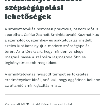
szépségápolási
lehetőségek
A sminktetoválás nemcsak praktikus, hanem időt is
spórolhat. Csőke Zsanett Sminktetováló Kozmetikus
a szemöldök-, szemhéj- és ajaktetoválás mellett
széles kínálatot nyújt a modern szépségápolás
terén. Arra törekszik, hogy minden vendége
megtalálhassa a számára legmegfelelőbb és
legkényelmesebb megoldást.
A sminktetoválás nyugodt tempót és tökéletes
eredményeket kínál, anélkül, hogy aggódnod kellene
az állandó sminkigazítás miatt.
Kapcsolj ki! További friss híreket talál