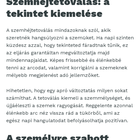
Szemhéjtetoválás: a
tekintet kiemelése
A szemhéjtetoválás mindazoknak szól, akik
szeretnék hangsúlyozni a szemüket. Ha napi szinten
küzdesz azzal, hogy tekinteted fáradtnak tűnik, ez
az eljárás garantáltan megváltoztatja majd
mindennapjaidat. Képes frissebbé és élénkebbé
tenni az arcodat, valamint korrigálni a szemeknek
mélyebb megjelenést adó jellemzőket.
Hihetetlen, hogy egy apró változtatás milyen sokat
számíthat. A tetoválás kiemeli a szemmélységet, és
újjáéleszti a szemek ragyogását. Reggelente azonnal
élénkebb arc néz vissza rád a tükörből, ami az
egész napi hangulatodat befolyásolhatja pozitívan.
A személyre szabott