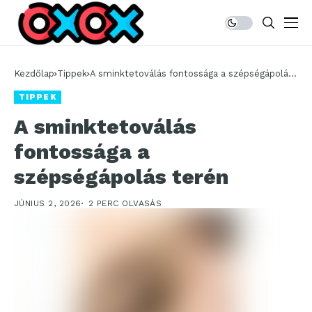
Kezdőlap
Tippek
A sminktetoválás fontossága a szépségápolás
terén
TIPPEK
A sminktetoválás
fontossága a
szépségápolás terén
JÚNIUS 2, 2026
2 PERC OLVASÁS