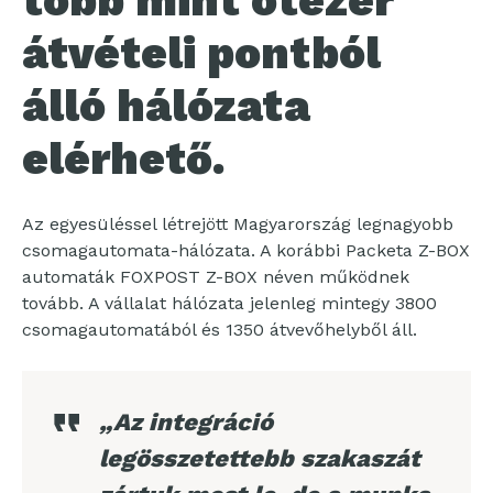
több mint ötezer
átvételi pontból
álló hálózata
elérhető.
Az egyesüléssel létrejött Magyarország legnagyobb
csomagautomata-hálózata. A korábbi Packeta Z-BOX
automaták FOXPOST Z-BOX néven működnek
tovább. A vállalat hálózata jelenleg mintegy 3800
csomagautomatából és 1350 átvevőhelyből áll.
„Az integráció
legösszetettebb szakaszát