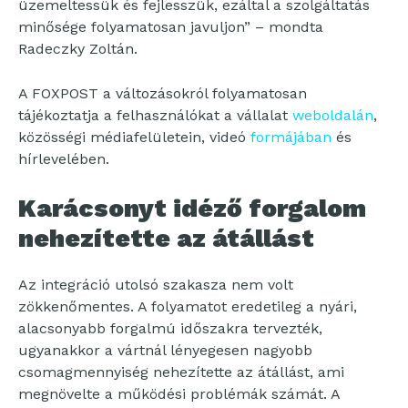
üzemeltessük és fejlesszük, ezáltal a szolgáltatás
minősége folyamatosan javuljon” – mondta
Radeczky Zoltán.
A FOXPOST a változásokról folyamatosan
tájékoztatja a felhasználókat a vállalat
weboldalán
,
közösségi médiafelületein, videó
formájában
és
hírlevelében.
Karácsonyt idéző forgalom
nehezítette az átállást
Az integráció utolsó szakasza nem volt
zökkenőmentes. A folyamatot eredetileg a nyári,
alacsonyabb forgalmú időszakra tervezték,
ugyanakkor a vártnál lényegesen nagyobb
csomagmennyiség nehezítette az átállást, ami
megnövelte a működési problémák számát. A