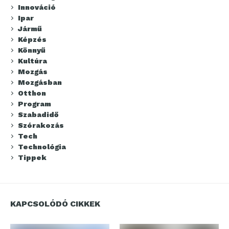
Innováció
Ipar
Jármű
Képzés
Könnyű
Kultúra
Mozgás
Mozgásban
Otthon
Program
Szabadidő
Szórakozás
Tech
Technológia
Tippek
KAPCSOLÓDÓ CIKKEK