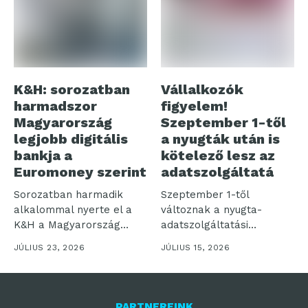
K&H: sorozatban
Vállalkozók
harmadszor
figyelem!
Magyarország
Szeptember 1-től
legjobb digitális
a nyugták után is
bankja a
kötelező lesz az
Euromoney szerint
adatszolgáltatá
Sorozatban harmadik
Szeptember 1-től
alkalommal nyerte el a
változnak a nyugta-
K&H a Magyarország
adatszolgáltatási
Legjobb Digitális Bankja...
kötelezettségek, több
JÚLIUS 23, 2026
JÚLIUS 15, 2026
tízezer vállalkozás lehet
érintett –...
PARTNEREINK