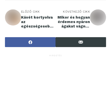
ELŐZŐ CIKK
KÖVETKEZŐ CIKK
Kávét kortyolva
Mikor és hogyan
az
érdemes nyáron
egészségesebb
ágakat vágni a
életért
kertben?
HIRDETÉS