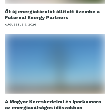
Öt új energiatárolót állított üzembe a
Futureal Energy Partners
AUGUSZTUS 7, 2026
A Magyar Kereskedelmi és Iparkamara
az energiaválságos időszakban