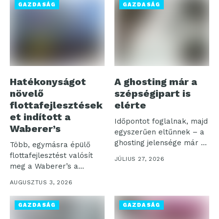
GAZDASÁG
GAZDASÁG
Hatékonyságot
A ghosting már a
növelő
szépségipart is
flottafejlesztések
elérte
et indított a
Időpontot foglalnak, majd
Waberer’s
egyszerűen eltűnnek – a
ghosting jelensége már a
Több, egymásra épülő
szépségszalonok...
flottafejlesztést valósít
JÚLIUS 27, 2026
meg a Waberer’s a
működési hatékonyság,
AUGUSZTUS 3, 2026
az...
GAZDASÁG
GAZDASÁG