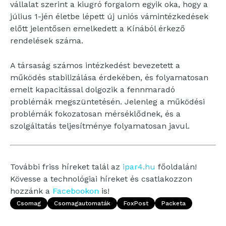
vállalat szerint a kiugró forgalom egyik oka, hogy a
július 1-jén életbe lépett új uniós vámintézkedések
előtt jelentősen emelkedett a Kínából érkező
rendelések száma.
A társaság számos intézkedést bevezetett a
működés stabilizálása érdekében, és folyamatosan
emelt kapacitással dolgozik a fennmaradó
problémák megszüntetésén. Jelenleg a működési
problémák fokozatosan mérséklődnek, és a
szolgáltatás teljesítménye folyamatosan javul.
További friss híreket talál az
ipar4.hu
főoldalán!
Kövesse a technológiai híreket és csatlakozzon
hozzánk a
Facebookon
is!
Csomag
Csomagautomaták
FoxPost
Packeta