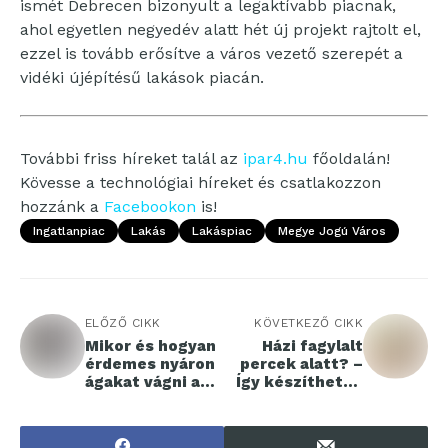
ismét Debrecen bizonyult a legaktívabb piacnak,
ahol egyetlen negyedév alatt hét új projekt rajtolt el,
ezzel is tovább erősítve a város vezető szerepét a
vidéki újépítésű lakások piacán.
További friss híreket talál az
ipar4.hu
főoldalán!
Kövesse a technológiai híreket és csatlakozzon
hozzánk a
Facebookon
is!
Ingatlanpiac
Lakás
Lakáspiac
Megye Jogú Város
ELŐZŐ CIKK
KÖVETKEZŐ CIKK
Mikor és hogyan
Házi fagylalt
érdemes nyáron
percek alatt? –
ágakat vágni a
Így készítheted
kertben?
el a
legfinomabban!