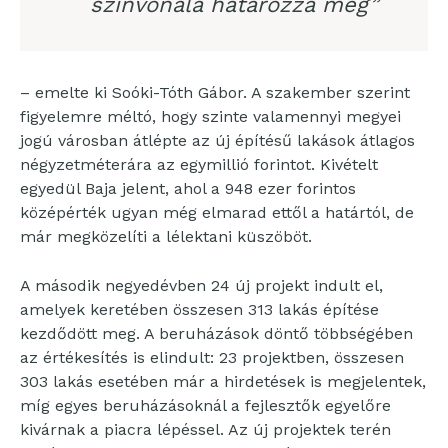
színvonala határozza meg”
– emelte ki Soóki-Tóth Gábor. A szakember szerint
figyelemre méltó, hogy szinte valamennyi megyei
jogú városban átlépte az új építésű lakások átlagos
négyzetméterára az egymillió forintot. Kivételt
egyedül Baja jelent, ahol a 948 ezer forintos
középérték ugyan még elmarad ettől a határtól, de
már megközelíti a lélektani küszöböt.
A második negyedévben 24 új projekt indult el,
amelyek keretében összesen 313 lakás építése
kezdődött meg. A beruházások döntő többségében
az értékesítés is elindult: 23 projektben, összesen
303 lakás esetében már a hirdetések is megjelentek,
míg egyes beruházásoknál a fejlesztők egyelőre
kivárnak a piacra lépéssel. Az új projektek terén