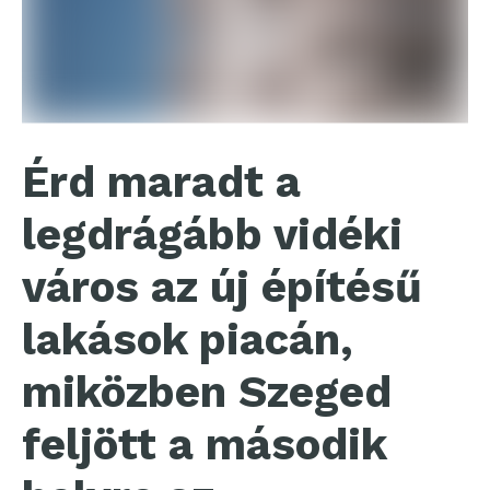
Érd maradt a
legdrágább vidéki
város az új építésű
lakások piacán,
miközben Szeged
feljött a második