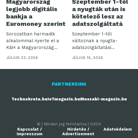
Magyarország
Szeptember 1-től
legjobb digitális
a nyugták után is
bankja a
kötelező lesz az
Euromoney szerint
adatszolgáltatá
Sorozatban harmadik
Szeptember 1-től
alkalommal nyerte el a
változnak a nyugta-
K&H a Magyarország
adatszolgáltatási
Legjobb Digitális Bankja...
kötelezettségek, több
JÚLIUS 23, 2026
JÚLIUS 15, 2026
tízezer vállalkozás lehet
érintett –...
PARTNEREINK
Technokrata.hu
IoTmagazin.hu
Muszaki-magazin.hu
© | Minden jog fenntartva | OXOX
Kapcsolat /
Hirdetés /
Adatvédelem
Impresszum
Advertisement