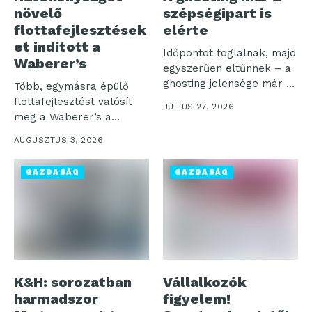
növelő
szépségipart is
flottafejlesztések
elérte
et indított a
Időpontot foglalnak, majd
Waberer’s
egyszerűen eltűnnek – a
ghosting jelensége már a
Több, egymásra épülő
szépségszalonok...
flottafejlesztést valósít
JÚLIUS 27, 2026
meg a Waberer’s a
működési hatékonyság,
AUGUSZTUS 3, 2026
az...
GAZDASÁG
GAZDASÁG
K&H: sorozatban
Vállalkozók
harmadszor
figyelem!