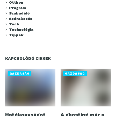
Otthon
Program
Szabadidő
Szórakozás
Tech
Technológia
Tippek
KAPCSOLÓDÓ CIKKEK
GAZDASÁG
GAZDASÁG
Hatékonyságot
A ghosting már a