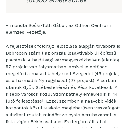
tovább emelkednek”
– mondta Soóki-Tóth Gábor, az Otthon Centrum
elemzési vezetője.
A fejlesztések földrajzi eloszlása alapján továbbra is
Debrecen számít az ország legaktívabb új építésű
piacának. A hajdúsági vármegyeszékhelyen jelenleg
57 projekt van folyamatban, amivel jelentősen
megelőzi a második helyezett Szegedet (45 projekt)
és a harmadik Nyíregyházát (27 projekt). A sorban
utánuk Győr, Székesfehérvár és Pécs következik. A
kisebb városok közül Szombathely emelkedik ki 14
futó fejlesztéssel. Ezzel szemben a nagyobb vidéki
központok közül Miskolc meglehetősen visszafogott
aktivitást mutat, mindössze nyolc beruházással. A
lista végén Békéscsaba és Esztergom áll, ahol