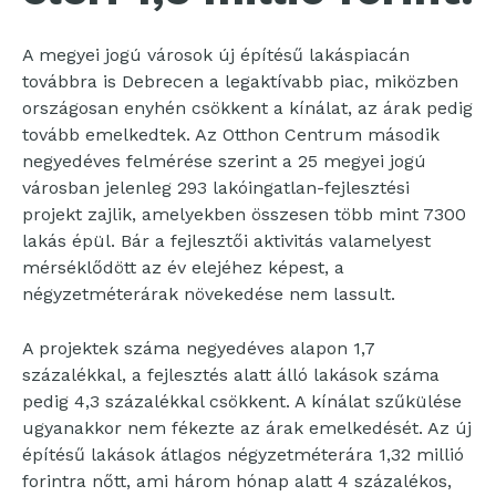
A megyei jogú városok új építésű lakáspiacán
továbbra is Debrecen a legaktívabb piac, miközben
országosan enyhén csökkent a kínálat, az árak pedig
tovább emelkedtek. Az Otthon Centrum második
negyedéves felmérése szerint a 25 megyei jogú
városban jelenleg 293 lakóingatlan-fejlesztési
projekt zajlik, amelyekben összesen több mint 7300
lakás épül. Bár a fejlesztői aktivitás valamelyest
mérséklődött az év elejéhez képest, a
négyzetméterárak növekedése nem lassult.
A projektek száma negyedéves alapon 1,7
százalékkal, a fejlesztés alatt álló lakások száma
pedig 4,3 százalékkal csökkent. A kínálat szűkülése
ugyanakkor nem fékezte az árak emelkedését. Az új
építésű lakások átlagos négyzetméterára 1,32 millió
forintra nőtt, ami három hónap alatt 4 százalékos,