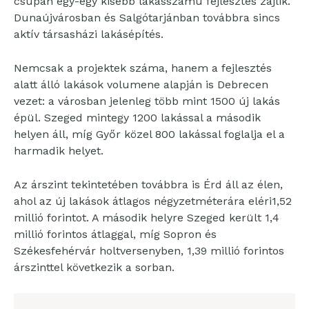
csupán egy-egy kisebb lakásszámú fejlesztés zajlik.
Dunaújvárosban és Salgótarjánban továbbra sincs
aktív társasházi lakásépítés.
Nemcsak a projektek száma, hanem a fejlesztés
alatt álló lakások volumene alapján is Debrecen
vezet: a városban jelenleg több mint 1500 új lakás
épül. Szeged mintegy 1200 lakással a második
helyen áll, míg Győr közel 800 lakással foglalja el a
harmadik helyet.
Az árszint tekintetében továbbra is Érd áll az élen,
ahol az új lakások átlagos négyzetméterára eléri1,52
millió forintot. A második helyre Szeged került 1,4
millió forintos átlaggal, míg Sopron és
Székesfehérvár holtversenyben, 1,39 millió forintos
árszinttel következik a sorban.