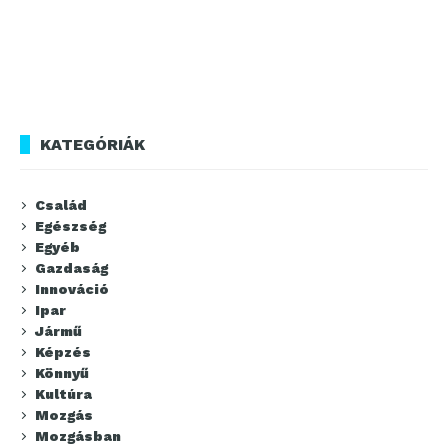
KATEGÓRIÁK
Család
Egészség
Egyéb
Gazdaság
Innováció
Ipar
Jármű
Képzés
Könnyű
Kultúra
Mozgás
Mozgásban