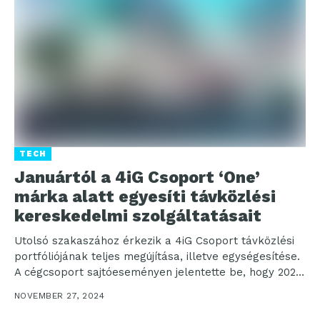
TECH
Januártól a 4iG Csoport ‘One’
márka alatt egyesíti távközlési
kereskedelmi szolgáltatásait
Utolsó szakaszához érkezik a 4iG Csoport távközlési
portfóliójának teljes megújítása, illetve egységesítése.
A cégcsoport sajtóeseményen jelentette be, hogy 2025.
január 1-jétől kivezeti a...
NOVEMBER 27, 2024