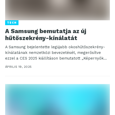
TECH
A Samsung bemutatja az új
hűtőszekrény-kínálatát
A Samsung bejelentette legújabb okoshűtőszekrény-
kínálatának nemzetközi bevezetését, megerősítve
ezzel a CES 2025 kiállításon bemutatott „Képernyők
mindenhol” vízióját. Az új termékcsalád részeként a
ÁPRILIS 19, 2025
négyajtós...