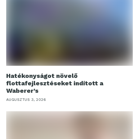
Hatékonyságot növelő
flottafejlesztéseket indított a
Waberer’s
AUGUSZTUS 3, 2026