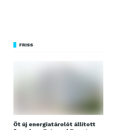
FRISS
Öt új energiatárolót állított