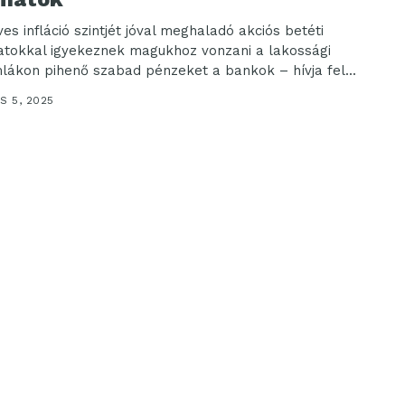
es infláció szintjét jóval meghaladó akciós betéti
tokkal igyekeznek magukhoz vonzani a lakossági
lákon pihenő szabad pénzeket a bankok – hívja fel...
S 5, 2025