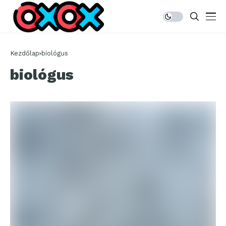
Kezdőlap
biológus
biológus