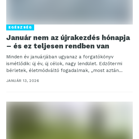
EGÉSZSÉG
Január nem az újrakezdés hónapja
– és ez teljesen rendben van
Minden év januárjában ugyanaz a forgatókönyv
ismétlődik: új év, új célok, nagy lendület. Edzőtermi
bérletek, életmódváltó fogadalmak, „most aztán
minden más lesz” érzés....
JANUÁR 13, 2026