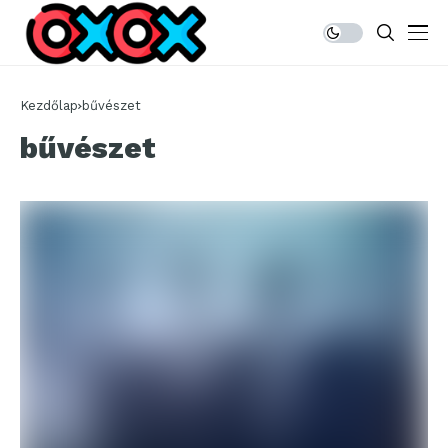
Kezdőlap
bűvészet
bűvészet