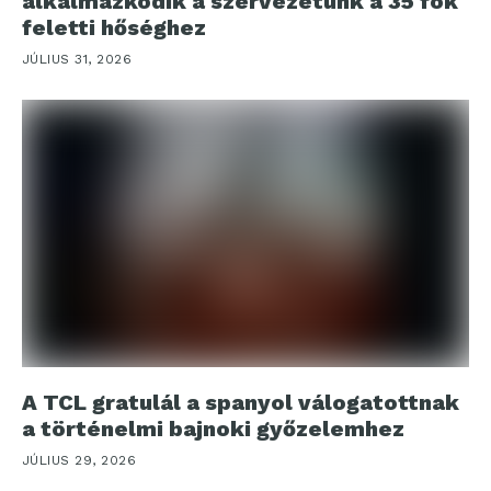
alkalmazkodik a szervezetünk a 35 fok
feletti hőséghez
JÚLIUS 31, 2026
A TCL gratulál a spanyol válogatottnak
a történelmi bajnoki győzelemhez
JÚLIUS 29, 2026