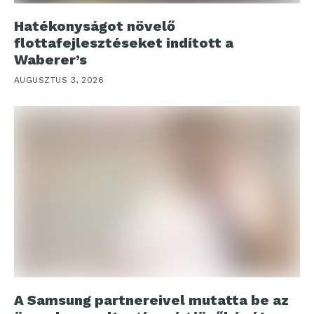
Hatékonyságot növelő
flottafejlesztéseket indított a
Waberer’s
AUGUSZTUS 3, 2026
A Samsung partnereivel mutatta be az