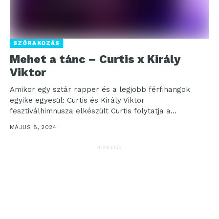
SZÓRAKOZÁS
Mehet a tánc – Curtis x Király
Viktor
Amikor egy sztár rapper és a legjobb férfihangok
egyike egyesül: Curtis és Király Viktor
fesztiválhimnusza elkészült Curtis folytatja a
hagyományt, mely szerint minden...
MÁJUS 8, 2024
HIRDETÉS