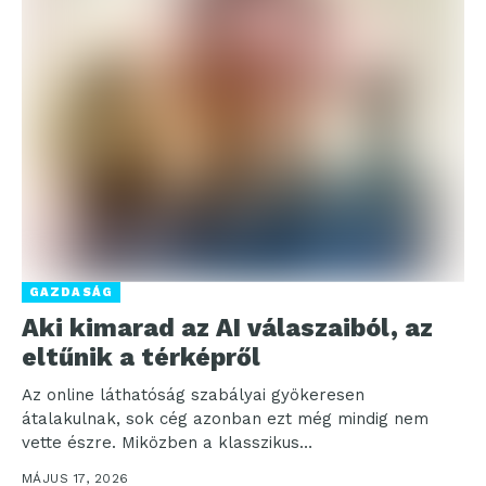
GAZDASÁG
Aki kimarad az AI válaszaiból, az
eltűnik a térképről
Az online láthatóság szabályai gyökeresen
átalakulnak, sok cég azonban ezt még mindig nem
vette észre. Miközben a klasszikus
keresőoptimalizálás évtizedeken át a kattintásokért...
MÁJUS 17, 2026