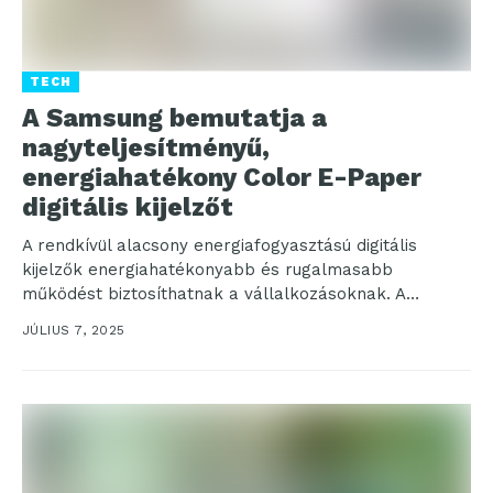
TECH
A Samsung bemutatja a
nagyteljesítményű,
energiahatékony Color E-Paper
digitális kijelzőt
A rendkívül alacsony energiafogyasztású digitális
kijelzők energiahatékonyabb és rugalmasabb
működést biztosíthatnak a vállalkozásoknak. A
Samsung bejelentette a 32 colos Color E-Paper
JÚLIUS 7, 2025
(EM32DX) nemzetközi...