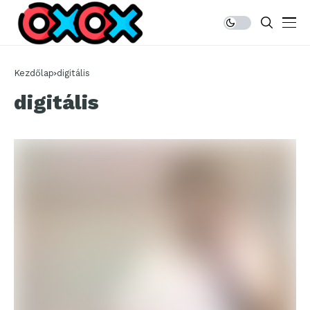
Kezdőlap
digitális
digitális