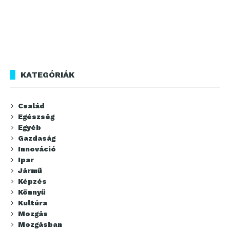
KATEGÓRIÁK
Család
Egészség
Egyéb
Gazdaság
Innováció
Ipar
Jármű
Képzés
Könnyű
Kultúra
Mozgás
Mozgásban