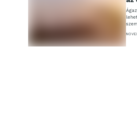
Ágaza
lehe
szem
száll
NOVEM