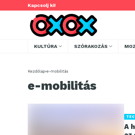
Kapcsolj ki!
KULTÚRA
SZÓRAKOZÁS
MO
Kezdőlap
e-mobilitás
e-mobilitás
TEC
A 
az