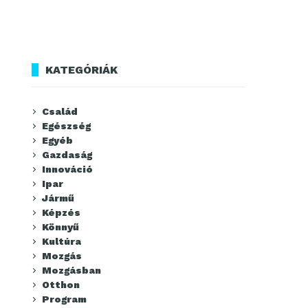
KATEGÓRIÁK
Család
Egészség
Egyéb
Gazdaság
Innováció
Ipar
Jármű
Képzés
Könnyű
Kultúra
Mozgás
Mozgásban
Otthon
Program