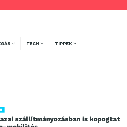
ZGÁS
TECH
TIPPEK
H
hazai szállítmányozásban is kopogtat
 e-mobilitás