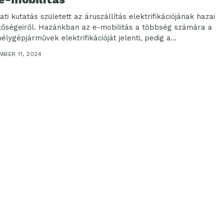
ti kutatás született az áruszállítás elektrifikációjának hazai
tőségeiről. Hazánkban az e-mobilitás a többség számára a
élygépjárművek elektrifikációját jelenti, pedig a
ítmányozás területén is...
BER 11, 2024