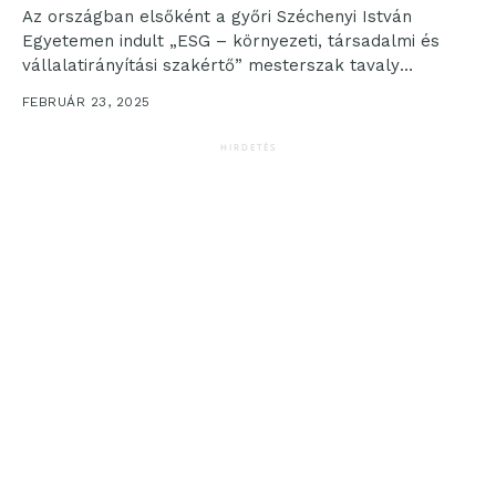
Az országban elsőként a győri Széchenyi István
Egyetemen indult „ESG – környezeti, társadalmi és
vállalatirányítási szakértő” mesterszak tavaly
februárban. A napokban tették le...
FEBRUÁR 23, 2025
HIRDETÉS