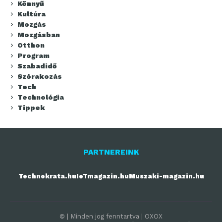
Könnyű
Kultúra
Mozgás
Mozgásban
Otthon
Program
Szabadidő
Szórakozás
Tech
Technológia
Tippek
PARTNEREINK
Technokrata.hu
IoTmagazin.hu
Muszaki-magazin.hu
© | Minden jog fenntartva | OXOX