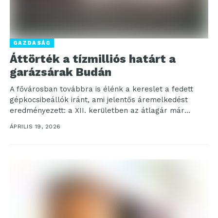
GAZDASÁG
Áttörték a tízmilliós határt a
garázsárak Budán
A fővárosban továbbra is élénk a kereslet a fedett
gépkocsibeállók iránt, ami jelentős áremelkedést
eredményezett: a XII. kerületben az átlagár már
meghaladta a...
ÁPRILIS 19, 2026