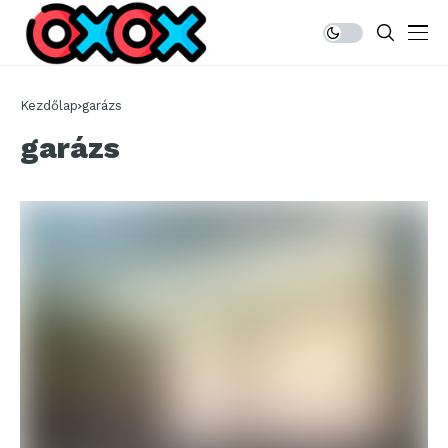
Kezdőlap
garázs
garázs