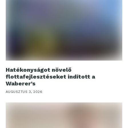
Hatékonyságot növelő
flottafejlesztéseket indított a
Waberer’s
AUGUSZTUS 3, 2026