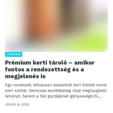
TIPPEK
Prémium kerti tároló – amikor
fontos a rendezettség és a
megjelenés is
Egy rendezett, stílusosan kialakított kert többet mond
ezer szónál. Nemcsak esztétikailag nyújt megnyugtató
látványt, hanem a ház gazdájának igényességéről,
rendszerszeretetéről is árulkodik. Ám...
JÚLIUS 8, 2025