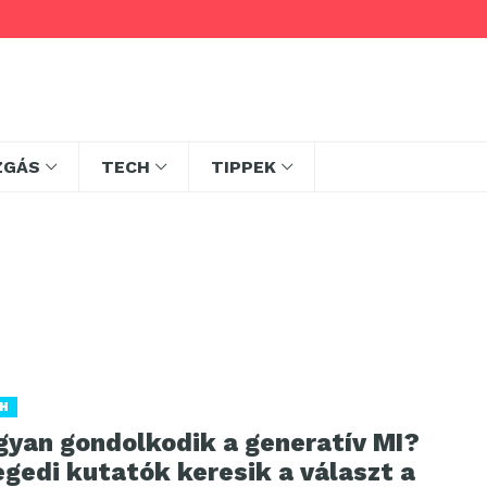
ZGÁS
TECH
TIPPEK
H
gyan gondolkodik a generatív MI?
gedi kutatók keresik a választ a