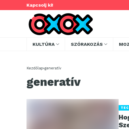
Kapcsolj ki!
KULTÚRA
SZÓRAKOZÁS
MO
Kezdőlap
generatív
generatív
TEC
Ho
Sze