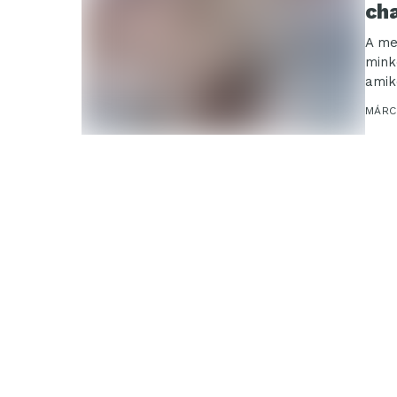
ch
A me
mink
amik
MÁRCI