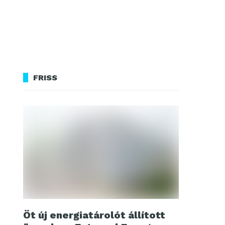
FRISS
Öt új energiatárolót állított