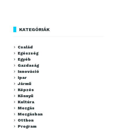
KATEGÓRIÁK
Család
Egészség
Egyéb
Gazdaság
Innováció
Ipar
Jármű
Képzés
Könnyű
Kultúra
Mozgás
Mozgásban
Otthon
Program