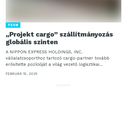
TECH
„Projekt cargo” szállítmányozás
globális szinten
A NIPPON EXPRESS HOLDINGS, INC.
vállalatcsoporthoz tartozó cargo-partner tovább
erősítette pozícióját a világ vezető logisztikai
szolgáltatói között. Kiemelkedő szakértelmüket és
FEBRUÁR 15, 2025
innovatív megközelítésüket számos...
HIRDETÉS