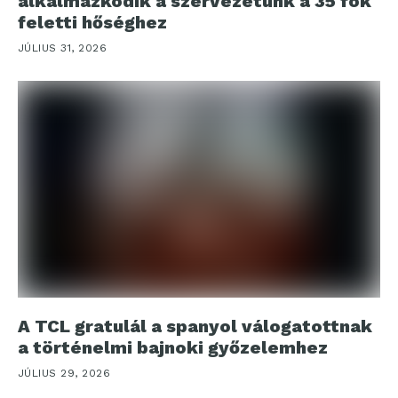
alkalmazkodik a szervezetünk a 35 fok
feletti hőséghez
JÚLIUS 31, 2026
A TCL gratulál a spanyol válogatottnak
a történelmi bajnoki győzelemhez
JÚLIUS 29, 2026