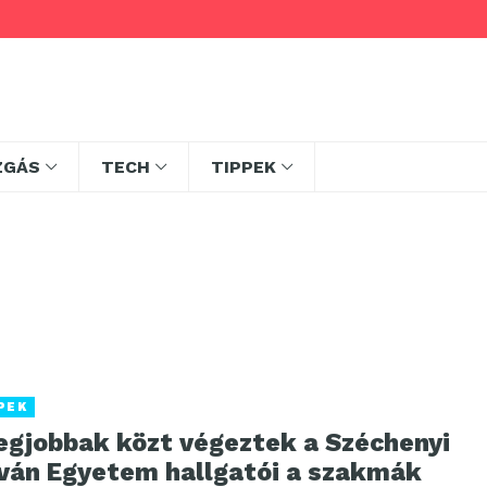
ZGÁS
TECH
TIPPEK
PEK
legjobbak közt végeztek a Széchenyi
tván Egyetem hallgatói a szakmák