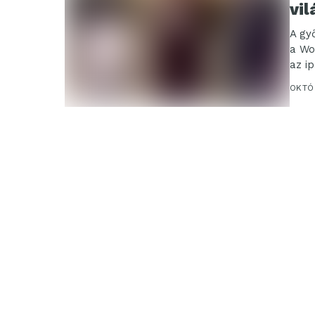
vi
A gy
a Wo
az i
OKTÓB