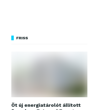
FRISS
Öt új energiatárolót állított