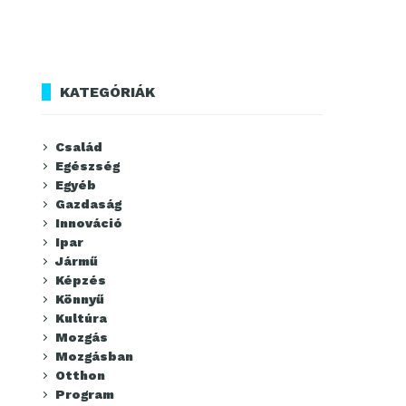
KATEGÓRIÁK
Család
Egészség
Egyéb
Gazdaság
Innováció
Ipar
Jármű
Képzés
Könnyű
Kultúra
Mozgás
Mozgásban
Otthon
Program