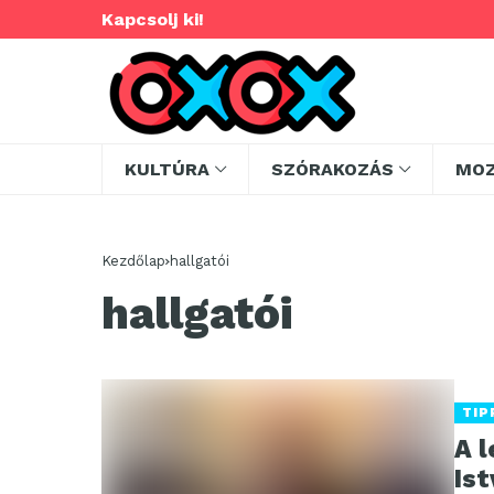
Kapcsolj ki!
KULTÚRA
SZÓRAKOZÁS
MO
Kezdőlap
hallgatói
hallgatói
TIP
A 
Is