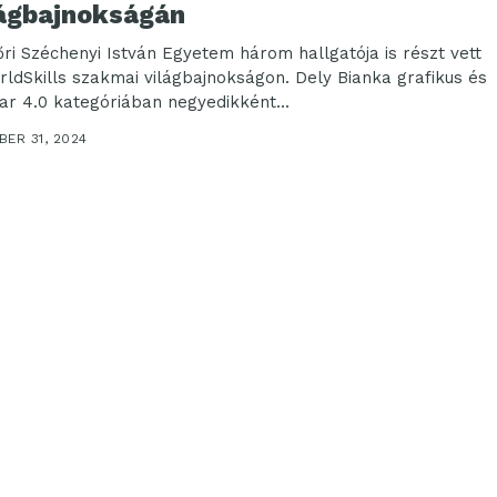
lágbajnokságán
őri Széchenyi István Egyetem három hallgatója is részt vett
rldSkills szakmai világbajnokságon. Dely Bianka grafikus és
par 4.0 kategóriában negyedikként...
ER 31, 2024